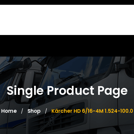
Single Product Page
Home
Shop
Kärcher HD 6/16-4M 1.524-100.0
/
/