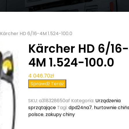
 Kärcher HD 6/16-4M 1.524-100.0
Kärcher HD 6/16
4M 1.524-100.0
4 046.70
zł
Sprawdź Teraz
SKU:
a318328650af
Kategoria:
Urządzenia
sprzątające
Tagi:
dpd24na7
,
hurtownie chiń
polsce
,
zakupy chiny