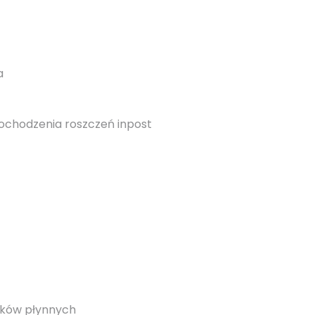
a
dochodzenia roszczeń inpost
nków płynnych