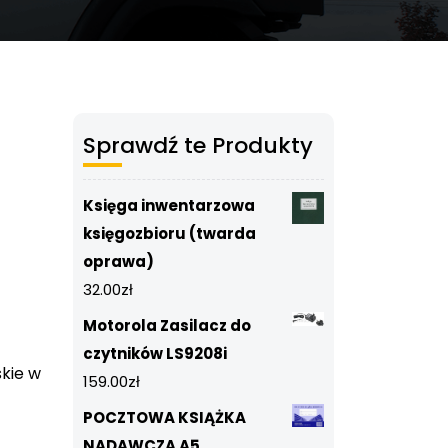
Sprawdź te Produkty
-
Księga inwentarzowa
księgozbioru (twarda
oprawa)
32.00
zł
Motorola Zasilacz do
czytników LS9208i
skie w
159.00
zł
POCZTOWA KSIĄŻKA
NADAWCZA A5