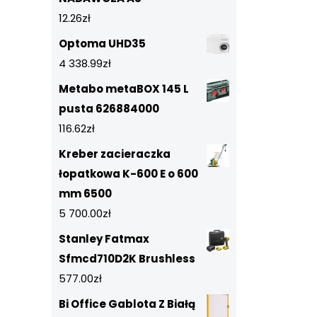
12.26
zł
Optoma UHD35
4 338.99
zł
Metabo metaBOX 145 L
pusta 626884000
116.62
zł
Kreber zacieraczka
łopatkowa K-600 E o 600
mm 6500
5 700.00
zł
Stanley Fatmax
Sfmcd710D2K Brushless
577.00
zł
Bi Office Gablota Z Białą