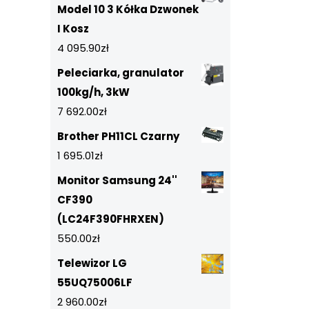
Model 10 3 Kółka Dzwonek
I Kosz
4 095.90
zł
Peleciarka, granulator
100kg/h, 3kW
7 692.00
zł
Brother PH11CL Czarny
1 695.01
zł
Monitor Samsung 24''
CF390
(LC24F390FHRXEN)
550.00
zł
Telewizor LG
55UQ75006LF
2 960.00
zł