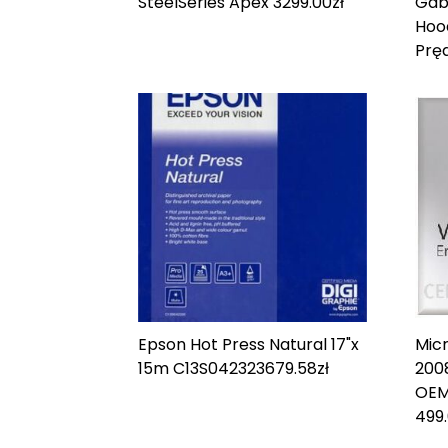
SteelSeries Apex 3
299.00
zł
Gab
Hoo
Prę
Epson Hot Press Natural 17"x
Mic
15m C13S042323
679.58
zł
2008
OEM
499