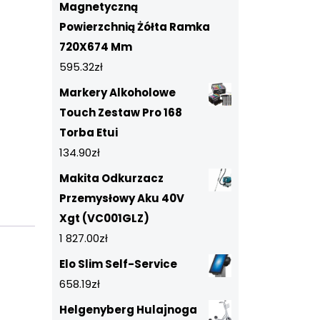
Magnetyczną
Powierzchnią Żółta Ramka
720X674 Mm
595.32
zł
Markery Alkoholowe
Touch Zestaw Pro 168
Torba Etui
134.90
zł
Makita Odkurzacz
Przemysłowy Aku 40V
Xgt (VC001GLZ)
1 827.00
zł
Elo Slim Self-Service
658.19
zł
Helgenyberg Hulajnoga