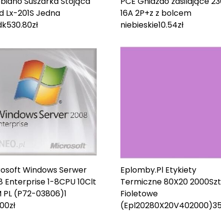
biano Suszarka Stojąca
PCE Gniazdo zasilające 2
d Lx-201S Jedna
16A 2P+z z bolcem
dk
530.80
zł
niebieskie
10.54
zł
rosoft Windows Serwer
Eplomby.Pl Etykiety
 Enterprise 1-8CPU 10Clt
Termiczne 80X20 2000Szt
 PL (P72-03806)
1
Fioletowe
.00
zł
(Epl20280X20V402000)
35