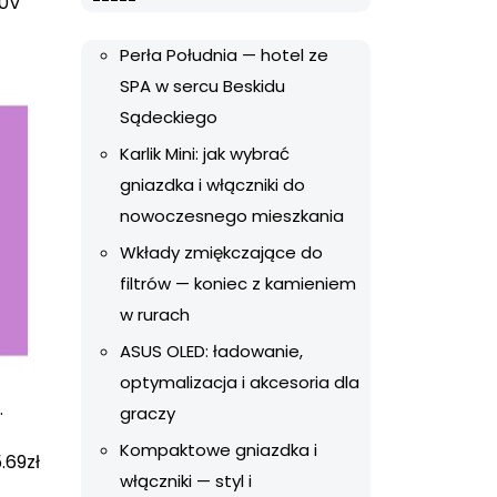
30V
Perła Południa — hotel ze
SPA w sercu Beskidu
Sądeckiego
Karlik Mini: jak wybrać
gniazdka i włączniki do
nowoczesnego mieszkania
Wkłady zmiękczające do
filtrów — koniec z kamieniem
w rurach
ASUS OLED: ładowanie,
optymalizacja i akcesoria dla
.
graczy
Kompaktowe gniazdka i
.69
zł
włączniki — styl i