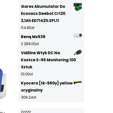
Gares Akumulator Do
Ecovacs Deebot Cr120
2,1Ah ED71421LSPL11
114.90
zł
Benq Mx536
2 269.00
zł
Vidiline Wtyk DC Na
Kostce S-55 Monitoring 100
Sztuk
10.00
zł
Kyocera [tk-560y] yellow
oryginalny
306.24
zł
zzzzz