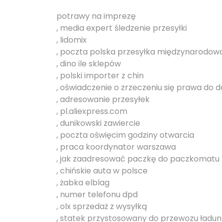
potrawy na imprezę
, media expert śledzenie przesyłki
, lidomix
, poczta polska przesyłka międzynarodow
, dino ile sklepów
, polski importer z chin
, oświadczenie o zrzeczeniu się prawa do 
, adresowanie przesyłek
, pl.aliexpress.com
, dunikowski zawiercie
, poczta oświęcim godziny otwarcia
, praca koordynator warszawa
, jak zaadresować paczkę do paczkomatu
, chińskie auta w polsce
, żabka elblag
, numer telefonu dpd
, olx sprzedaż z wysyłką
, statek przystosowany do przewozu ładu