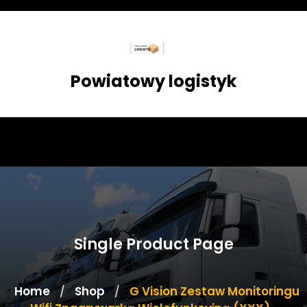
Skip
to
content
Powiatowy logistyk
Single Product Page
Home
Shop
G Vision Zestaw Monitoringu
/
/