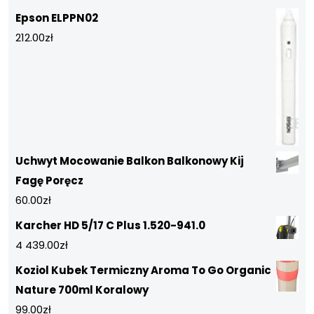
Epson ELPPN02
212.00
zł
Uchwyt Mocowanie Balkon Balkonowy Kij
Fagę Poręcz
60.00
zł
Karcher HD 5/17 C Plus 1.520-941.0
4 439.00
zł
Koziol Kubek Termiczny Aroma To Go Organic
Nature 700ml Koralowy
99.00
zł