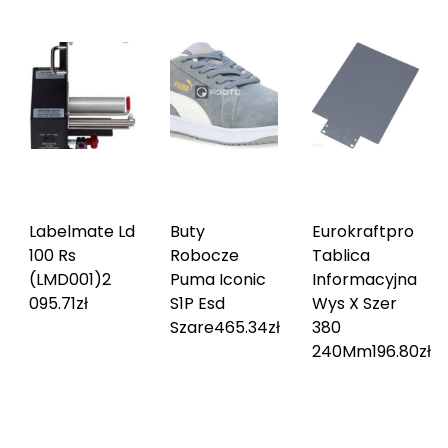
Labelmate Ld
Buty
Eurokraftpro
100 Rs
Robocze
Tablica
(LMD001)
2
Puma Iconic
Informacyjna
095.71
zł
S1P Esd
Wys X Szer
Szare
465.34
zł
380
240Mm
196.80
zł