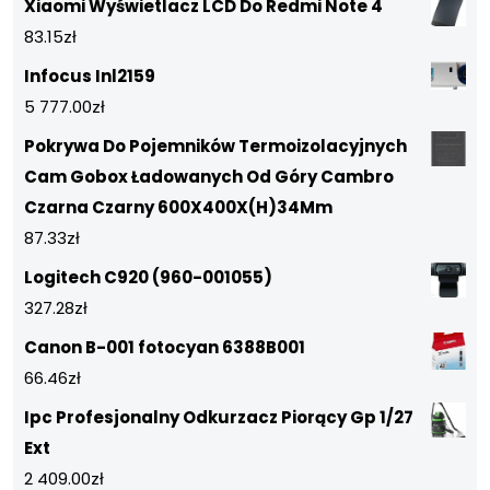
Xiaomi Wyświetlacz LCD Do Redmi Note 4
83.15
zł
Infocus Inl2159
5 777.00
zł
Pokrywa Do Pojemników Termoizolacyjnych
Cam Gobox Ładowanych Od Góry Cambro
Czarna Czarny 600X400X(H)34Mm
87.33
zł
Logitech C920 (960-001055)
327.28
zł
Canon B-001 fotocyan 6388B001
66.46
zł
Ipc Profesjonalny Odkurzacz Piorący Gp 1/27
Ext
2 409.00
zł