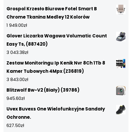
Grospol Krzesło Biurowe Fotel Smart B
Chrome Tkanina Medley 12 Kolorów
1 949.00
zł
Glover Liczarka Wagowa Volumatic Count
Easy Ts, (887420)
3 043.38
zł
Zestaw Monitoringu Ip Kenik Nvr 8Ch 1Tb 8
Kamer Tubowych 4Mpx (Z36819)
3 843.00
zł
Blitzwolf Bw-V2 (Biały) (39786)
945.60
zł
Uvex Buvexs One Wielofunkcyjne Sandały
Ochronne.
627.50
zł