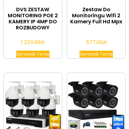
DVS ZESTAW
Zestaw Do
MONITORING POE 2
Monitoringu Wifi 2
KAMERY IP 4MP DO
Kamery Full Hd Mpx
ROZBUDOWY
1 229.99
zł
577.00
zł
Sprawdź Teraz
Sprawdź Teraz