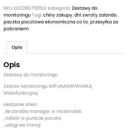
SKU:
b022867635b1
Kategoria:
Zestawy do
monitoringu
Tagi:
chiny zakupy
,
dhl zwroty zalando
,
paczka pocztowa ekonomiczna co to
,
przesyłka za
pobraniem
Opis
Opis
Zestawy do monitoringu
Zestaw Monitoringu Wifi zNAGRYWARKĄ
Wielofunkcyjną
sledzenie shein
, ile zarabia manager w mcdonalds
, odbiór w punkcie poczta
, usługi we francji