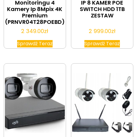
Monitoringu 4
IP 8 KAMER POE
Kamery Ip 8Mpix 4K
SWITCH HDD 1TB
Premium
ZESTAW
(PRNVR04T28POEBD)
2 349.00
zł
2 999.00
zł
Sprawdź Teraz
Sprawdź Teraz