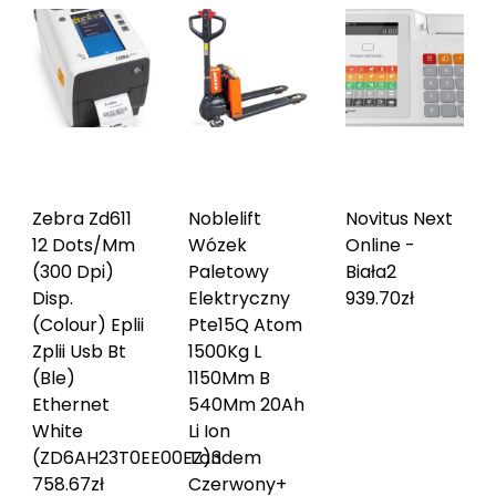
Zebra Zd611
Noblelift
Novitus Next
12 Dots/Mm
Wózek
Online -
(300 Dpi)
Paletowy
Biała
2
Disp.
Elektryczny
939.70
zł
(Colour) Eplii
Pte15Q Atom
Zplii Usb Bt
1500Kg L
(Ble)
1150Mm B
Ethernet
540Mm 20Ah
White
Li Ion
(ZD6AH23T0EE00EZ)
Tandem
3
758.67
zł
Czerwony+