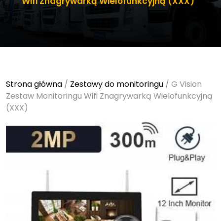
Wifi Znagrywarką Wielofunkcyjną (XXX)
Strona główna
/
Zestawy do monitoringu
/ G Vision
Zestaw Monitoringu Wifi Znagrywarką Wielofunkcyjną
(XXX)