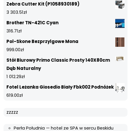
Zebra Cutter Kit (P1058930189)
3 303.51
zł
Brother TN-421C Cyan
316.71
zł
Pol-Skone Bezprzylgowe Mona
999.00
zł
Stół Biurowy Primo Classic Prosty 140X80cm
Dąb Naturalny
1 012.29
zł
Fotel Leżanka Giosedio Biały Fbk002 Podnóżek
619.00
zł
zzzzz
Perła Południa — hotel ze SPA w sercu Beskidu