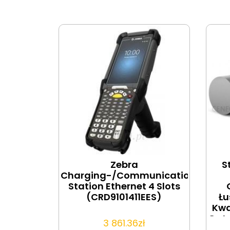
Zebra
S
Charging-/Communication
Station Ethernet 4 Slots
(CRD9101411EES)
Łu
Kwa
Gatu
3 861.36
zł