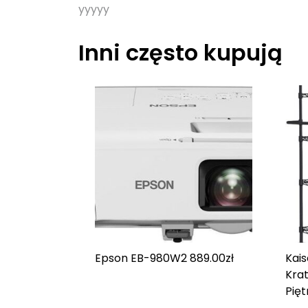
yyyyy
Inni często kupują
Epson EB-980W
2 889.00
zł
Kais
Krat
Pięt