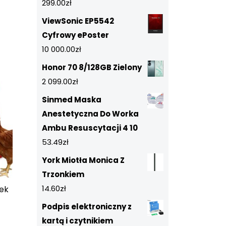
299.00
zł
ViewSonic EP5542
Cyfrowy ePoster
10 000.00
zł
Honor 70 8/128GB Zielony
2 099.00
zł
Sinmed Maska
Anestetyczna Do Worka
Ambu Resuscytacji 4 10
53.49
zł
York Miotła Monica Z
Trzonkiem
14.60
zł
zek
Podpis elektroniczny z
kartą i czytnikiem