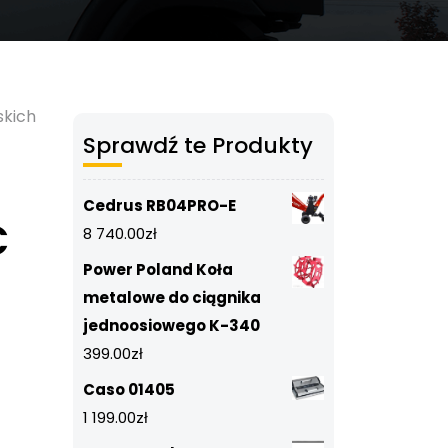
skich
Sprawdź te Produkty
Cedrus RB04PRO-E
C
8 740.00
zł
Power Poland Koła
metalowe do ciągnika
jednoosiowego K-340
399.00
zł
Caso 01405
1 199.00
zł