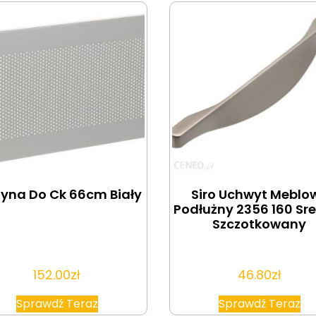
zyna Do Ck 66cm Biały
Siro Uchwyt Meblo
Podłużny 2356 160 Sr
Szczotkowany
152.00
zł
46.80
zł
Sprawdź Teraz
Sprawdź Teraz