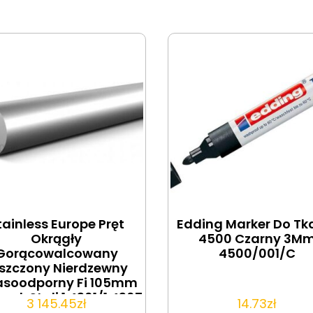
tainless Europe Pręt
Edding Marker Do Tk
Okrągły
4500 Czarny 3M
Gorącowalcowany
4500/001/C
szczony Nierdzewny
soodporny Fi 105mm
nek Stali 1.4301/1.4307
3 145.45
zł
14.73
zł
304 304L 140cm