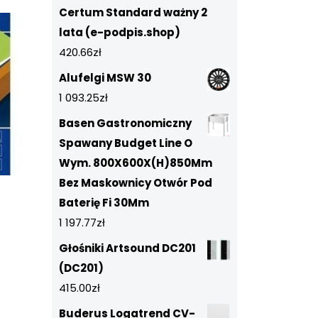
Certum Standard ważny 2
lata (e-podpis.shop)
420.66
zł
Alufelgi MSW 30
1 093.25
zł
Basen Gastronomiczny
Spawany Budget Line O
Wym. 800X600X(H)850Mm
Bez Maskownicy Otwór Pod
Baterię Fi 30Mm
1 197.77
zł
Głośniki Artsound DC201
(DC201)
415.00
zł
Buderus Logatrend CV-