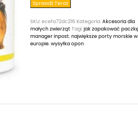
Sprawdź Teraz
SKU:
ecefa72dc216
Kategoria:
Akcesoria dla
małych zwierząt
Tagi:
jak zapakować paczk
manager inpost
,
największe porty morskie w
europie
,
wysyłka opon