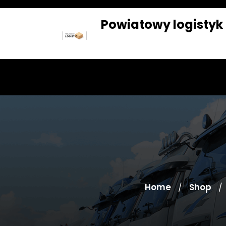
Skip
to
Powiatowy logistyk
content
SKLEP
BLOG
Home
Shop
/
/