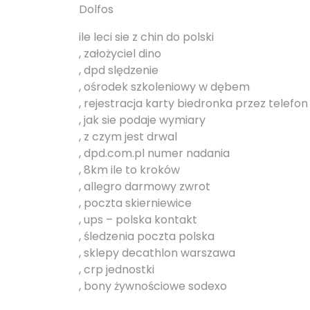
Dolfos
ile leci sie z chin do polski
, założyciel dino
, dpd slędzenie
, ośrodek szkoleniowy w dębem
, rejestracja karty biedronka przez telefon
, jak sie podaje wymiary
, z czym jest drwal
, dpd.com.pl numer nadania
, 8km ile to kroków
, allegro darmowy zwrot
, poczta skierniewice
, ups – polska kontakt
, śledzenia poczta polska
, sklepy decathlon warszawa
, crp jednostki
, bony żywnościowe sodexo