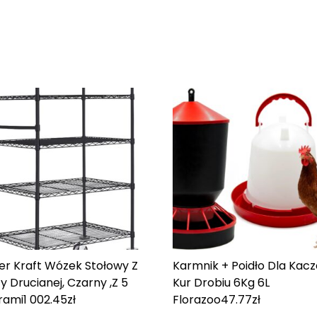
er Kraft Wózek Stołowy Z
Karmnik + Poidło Dla Kac
y Drucianej, Czarny ,Z 5
Kur Drobiu 6Kg 6L
rami
1 002.45
zł
Florazoo
47.77
zł