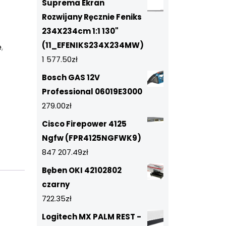
Suprema Ekran
Rozwijany Ręcznie Feniks
234X234cm 1:1 130"
(11_EFENIKS234X234MW)
ę
,
1 577.50
zł
Bosch GAS 12V
Professional 06019E3000
279.00
zł
Cisco Firepower 4125
Ngfw (FPR4125NGFWK9)
847 207.49
zł
Bęben OKI 42102802
czarny
722.35
zł
Logitech MX PALM REST -