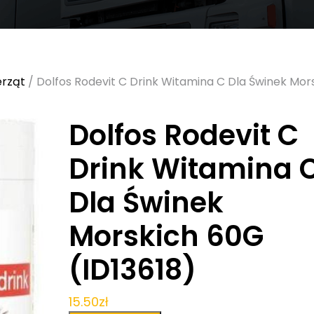
erząt
/ Dolfos Rodevit C Drink Witamina C Dla Świnek Mor
Dolfos Rodevit C
Drink Witamina 
Dla Świnek
Morskich 60G
(ID13618)
15.50
zł