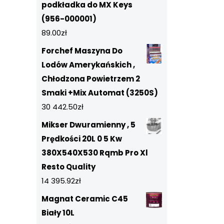
podkładka do MX Keys
(956-000001)
89.00
zł
Forchef Maszyna Do
Lodów Amerykańskich ,
Chłodzona Powietrzem 2
Smaki +Mix Automat (3250S)
30 442.50
zł
Mikser Dwuramienny , 5
Prędkości 20L 0 5 Kw
380X540X530 Rqmb Pro Xl
Resto Quality
14 395.92
zł
Magnat Ceramic C45
Biały 10L