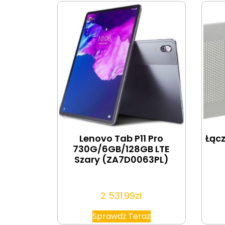
Lenovo Tab P11 Pro
Łąc
730G/6GB/128GB LTE
Szary (ZA7D0063PL)
2 531.99
zł
Sprawdź Teraz