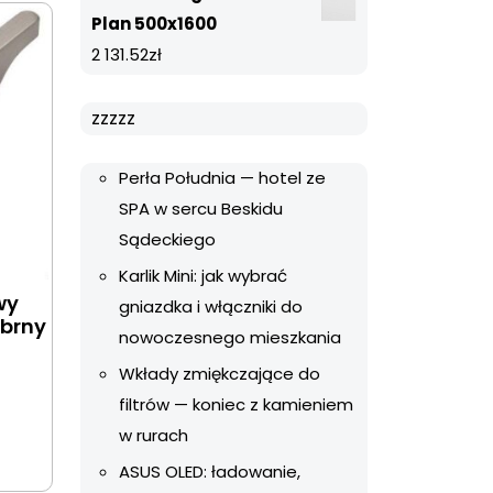
Plan 500x1600
2 131.52
zł
zzzzz
Perła Południa — hotel ze
SPA w sercu Beskidu
Sądeckiego
Karlik Mini: jak wybrać
wy
gniazdka i włączniki do
ebrny
nowoczesnego mieszkania
Wkłady zmiękczające do
filtrów — koniec z kamieniem
w rurach
ASUS OLED: ładowanie,