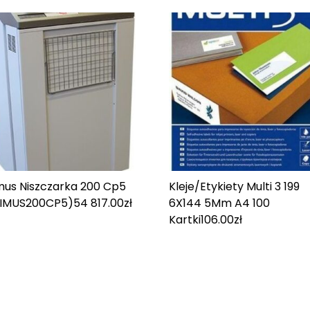
mus Niszczarka 200 Cp5
Kleje/Etykiety Multi 3 199
TIMUS200CP5)
54 817.00
zł
6X144 5Mm A4 100
Kartki
106.00
zł