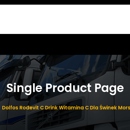
Single Product Page
Dolfos Rodevit C Drink Witamina C Dla Świnek Mors