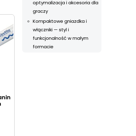
optymalizacja i akcesoria dla
graczy
Kompaktowe gniazdka i
włączniki — styl i
funkcjonalność w małym
formacie
anin
m