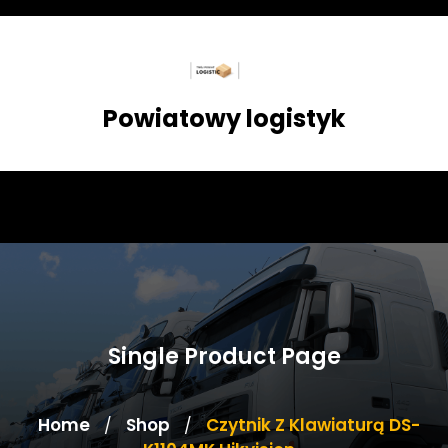
Skip
to
content
Powiatowy logistyk
Single Product Page
Home
Shop
Czytnik Z Klawiaturą DS-
/
/