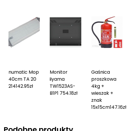
numatic Mop
Monitor
Gaśnica
40cm TA 20
iiyama
proszkowa
2141
42.95
zł
TW1523AS-
4kg +
B1P
1 754.18
zł
wieszak +
znak
15x15cm
147.16
zł
Podobne produkty