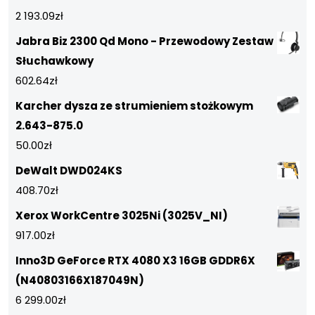
2 193.09
zł
Jabra Biz 2300 Qd Mono - Przewodowy Zestaw
Słuchawkowy
602.64
zł
Karcher dysza ze strumieniem stożkowym
2.643-875.0
50.00
zł
DeWalt DWD024KS
408.70
zł
Xerox WorkCentre 3025Ni (3025V_NI)
917.00
zł
Inno3D GeForce RTX 4080 X3 16GB GDDR6X
(N40803166X187049N)
6 299.00
zł