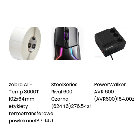
zebra All-
SteelSeries
PowerWalker
Temp 8000T
Rival 600
AVR 600
102x64mm
Czarna
(AVR600)
184.00
z
etykiety
(62446)
276.54
zł
termotransferowe
powlekane
187.94
zł