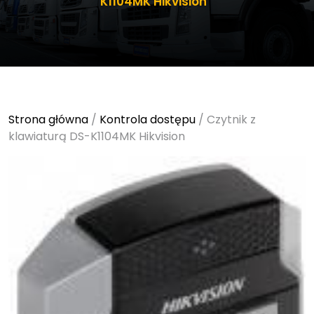
K1104MK Hikvision
Strona główna
/
Kontrola dostępu
/ Czytnik z
klawiaturą DS-K1104MK Hikvision