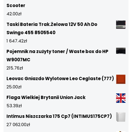
Scooter
42.00
zł
Taski Bateria Trak.Żelowa 12V 50 Ah Do
Swingo 455 8505540
1 647.42
zł
Pojemnik na zużyty toner / Waste box do HP
W9007MC
215.76
zł
Leovac Gniazdo Wylotowe Leo Ceglaste (777)
25.00
zł
Flaga Wielkiej Brytanii Union Jack
53.39
zł
Intimus Niszczarka 175 Cp7 (INTIMUS175CP7)
27 062.00
zł