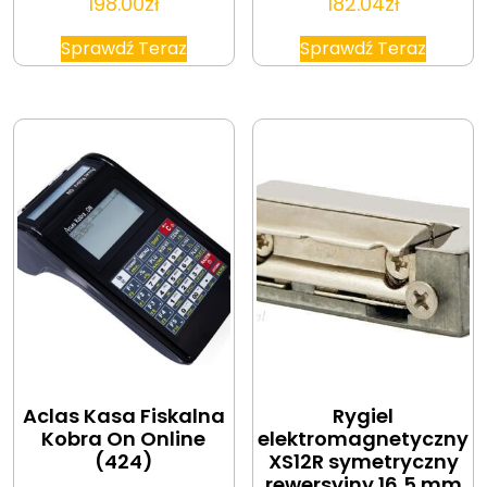
198.00
zł
182.04
zł
Sprawdź Teraz
Sprawdź Teraz
Aclas Kasa Fiskalna
Rygiel
Kobra On Online
elektromagnetyczny
(424)
XS12R symetryczny
rewersyjny 16,5 mm