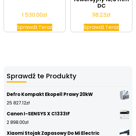
DC
1 530.00
zł
118.23
zł
Sprawdź Teraz
Sprawdź Teraz
Sprawdź te Produkty
Defro Kompakt Ekopell Prawy 20kW
25 827.12
zł
Canon I-SENSYS X C1333IF
2 898.00
zł
Xiaomi Stojak Zapasowy Do Mi Electric