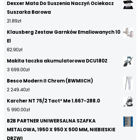
Dexxer Mata Do Suszenia Naczyń Ociekacz
Suszarka Barowa
21.89
zł
Klausberg Zestaw Garnków Emaliowanych 10
El
82.90
zł
Makita taczka akumulatorowa DCU180Z
3 699.00
zł
Besco Modern II Chrom (BWMIICH)
2 249.40
zł
Karcher NT 75/2 Tact² Me 1.667-288.0
5 990.00
zł
B2B PARTNER UNIWERSALNA SZAFKA
METALOWA, 1950 X 950 X 500 MM, NIEBIESKIE
DRZWI