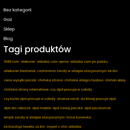
Bez kategorii
Gaz
Sklep
Blog
Tagi produktów
1688.com
alekurier
alibaba com opinie
alibaba com po polsku
allekurier śledzenie
castorama zwroty w sklepie stacjonarnym ile dni
cena wysyłki paczki
chińska strona
chińskie allegro taobao
chiński ebay
chińskie strony internetowe
czy dpd pracuje w soboty
czy kurier dpd pracuje w soboty
diverse zwrot
do ktorej pracuje dpd
dpd dni robocze
dpd mobile
dpd nadaj paczke
dpd paczkomat
empik zwroty w sklepie stacjonarnym
firma kurierska
ile kosztuje laweta za km
import z chin alibaba