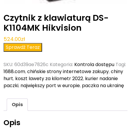
Czytnik z klawiaturą DS-
K1104MK Hikvision
524.00
zł
Sprawdź Teraz
SKU:
60d39ae7826c
Kategoria:
Kontrola dostępu
Tagi:
1688.com
,
chińskie strony internetowe zakupy
,
chiny
hurt
,
koszt lawety za kilometr 2022
,
kurier nadanie
paczki
,
największy port w europie
,
paczka na ukrainę
Opis
Opis