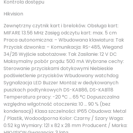
Kontrola dostępu
Hikvision
Zewnętrzny czytnik kart i breloków. Obsługa kart:
MIFARE 13.56 MHz Zasięg odczytu kart: max. 5 cm
Praca autonomiczna: – Wbudowana klawiatura: Tak
Przycisk dzwonka: – Komunikacja: RS-485, Wiegand
34/26 Wyjście sabotażowe: Tak Zasilanie: 12 V DC
Maksymalny pobór prądu: 500 mA Wybrane cechy:
Sterowanie przyciskami dotykowymi Niebieskie
podświetlenie przycisków Wbudowany watchdog
Sygnalizacja LED Buzzer Montaż w dedykowanych
puszkach podtynkowych DS-KAB86, DS-KAB118
Temperatura pracy: -20 °C … 65 °C Dopuszczalna
względna wilgotność otoczenia: 10 … 90 % (bez
kondensacji) Klasa szczelności: IP65 Obudowa: Metal
/ Plastik, Wodoodporna Kolor: Czarny / Szary Waga:
0.52 kg Wymiary: 121 x 82 x 28 mm Producent / Marka:
HIKVISION Gwarancja: 3 lata