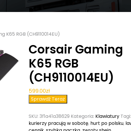
ng K65 RGB (CH9110014EU)
Corsair Gaming
K65 RGB
(CH9110014EU)
599.00
zł
Sprawdź Teraz
SKU:
3f1a41a38629
Kategoria:
Klawiatury
Tagi
kurierzy pracują w sobotę
,
hurt po polsku
,
la
cennik
,
szybka paczka
,
zwroty shein