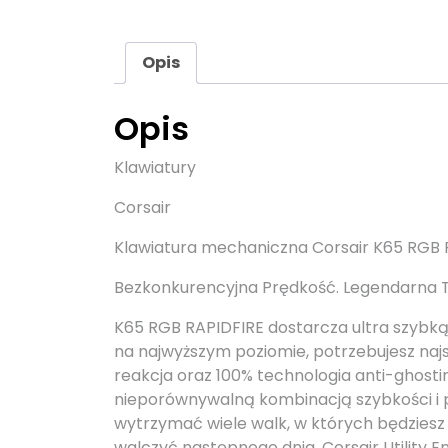
Opis
Opis
Klawiatury
Corsair
Klawiatura mechaniczna Corsair K65 RGB 
Bezkonkurencyjna Prędkość. Legendarna T
K65 RGB RAPIDFIRE dostarcza ultra szybk
na najwyższym poziomie, potrzebujesz naj
reakcja oraz 100% technologia anti-ghost
nieporównywalną kombinacją szybkości i pr
wytrzymać wiele walk, w których będziesz n
walczyć następnego dnia. Corsair Utility