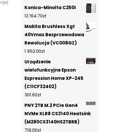
ojej
Konica-Minolta C250i
12 164.70
zł
Makita Brushless Xgt
40Vmax Bezprzewodowa
Rewolucja (VC008GZ)
1 952.00
zł
Urządzenie
wielofunkcyjne Epson
Expression Home XP-245
(C11CF32402)
301.60
zł
PNY 2TB M.2 PCIe Gen4
NVMe XLR8 CS3140 Heatsink
(M280CS3140HS2TBRB)
719.00
zł