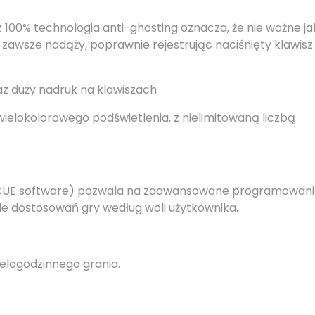
z 100% technologia anti-ghosting oznacza, że nie ważne ja
 zawsze nadąży, poprawnie rejestrując naciśnięty klawisz
z duży nadruk na klawiszach
elokolorowego podświetlenia, z nielimitowaną liczbą
ine (CUE software) pozwala na zaawansowane programowan
le dostosowań gry według woli użytkownika.
elogodzinnego grania.