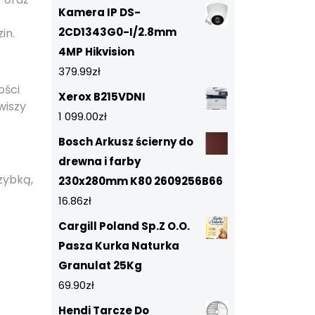
Kamera IP DS-
2CD1343G0-I/2.8mm
in.
4MP Hikvision
379.99
zł
ości
Xerox B215VDNI
wiszy
1 099.00
zł
Bosch Arkusz ścierny do
drewna i farby
zybką,
230x280mm K80 2609256B66
16.86
zł
Cargill Poland Sp.Z O.O.
Pasza Kurka Naturka
Granulat 25Kg
69.90
zł
Hendi Tarcze Do