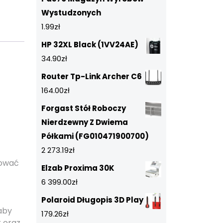
Wystudzonych
1.99
zł
HP 32XL Black (1VV24AE)
34.90
zł
Router Tp-Link Archer C6
164.00
zł
Forgast Stół Roboczy
Nierdzewny Z Dwiema
Półkami (FG010471900700)
2 273.19
zł
rować
Elzab Proxima 30K
6 399.00
zł
Polaroid Długopis 3D Play
 aby
179.26
zł
 oraz