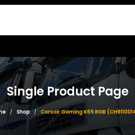
Single Product Page
me
Shop
Corsair Gaming K65 RGB (CH911001
/
/