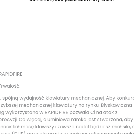
RAPIDFIRE
rwałość.
ą, spójną wydajność klawiatury mechanicznej. Aby konku
szybszej mechanicznej klawiatury na rynku. Błyskawiczna
ing wykorzystana w RAPIDFIRE pozwala Ci na atak z
ecyzji. Co więcej, aluminiowa ramka jest stworzona, aby
aciskał masę klawiszy i zawsze nadal będziesz miał sile,
 Engine (CUE) pozwala na stworzenie wyrafinowanych makr