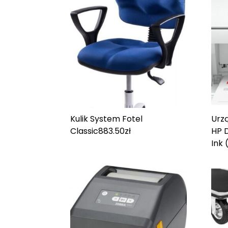
Kulik System Fotel
Urz
Classic
883.50
zł
HP D
Ink