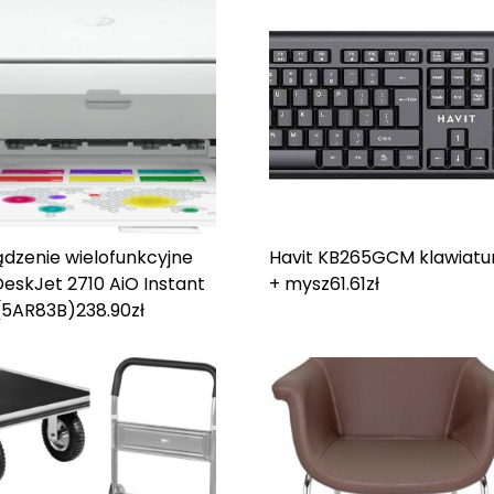
ądzenie wielofunkcyjne
Havit KB265GCM klawiatu
eskJet 2710 AiO Instant
+ mysz
61.61
zł
 (5AR83B)
238.90
zł