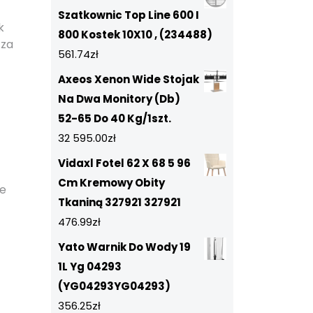
Szatkownic Top Line 600 I
k
800 Kostek 10X10 , (234488)
 za
561.74
zł
Axeos Xenon Wide Stojak
Na Dwa Monitory (Db)
52-65 Do 40 Kg/1szt.
32 595.00
zł
Vidaxl Fotel 62 X 68 5 96
Cm Kremowy Obity
ie
Tkaniną 327921 327921
476.99
zł
Yato Warnik Do Wody 19
1L Yg 04293
(YG04293YG04293)
356.25
zł