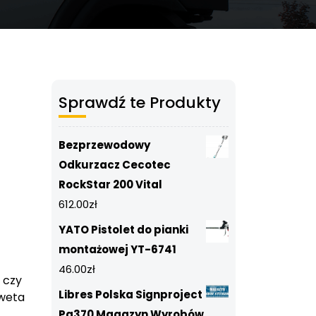
Sprawdź te Produkty
Bezprzewodowy
Odkurzacz Cecotec
RockStar 200 Vital
612.00
zł
YATO Pistolet do pianki
montażowej YT-6741
46.00
zł
:
czy
Libres Polska Signproject
weta
Pa370 Magazyn Wyrobów