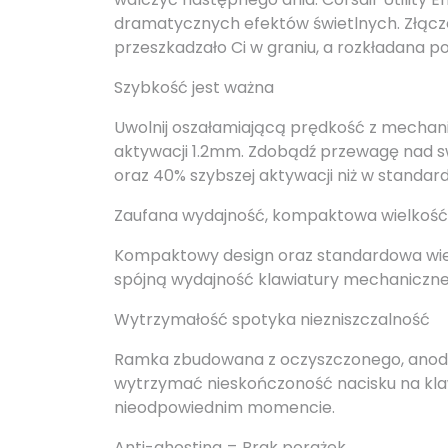
dramatycznych efektów świetlnych. Złącze
przeszkadzało Ci w graniu, a rozkładana p
Szybkość jest ważna
Uwolnij oszałamiającą prędkość z mechan
aktywacji 1.2mm. Zdobądź przewagę nad sw
oraz 40% szybszej aktywacji niż w standa
Zaufana wydajność, kompaktowa wielkość
Kompaktowy design oraz standardowa wiel
spójną wydajność klawiatury mechanicznej
Wytrzymałość spotyka niezniszczalność
Ramka zbudowana z oczyszczonego, anody
wytrzymać nieskończoność nacisku na klawi
nieodpowiednim momencie.
Anti-ghosting = Brak porażek