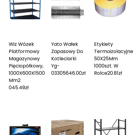
Wiz Wózek
Yato Wałek
Etykiety
Platformowy
Zapasowy Do
Termoizolacyjne
Magazynowy
Kotleciarki
50X25Mm
Pięciopółkowy,
Yg-
1000szt. W
1000X600X1500
03305
646.00
zł
Rolce
20.81
zł
Mm
2
045.49
zł