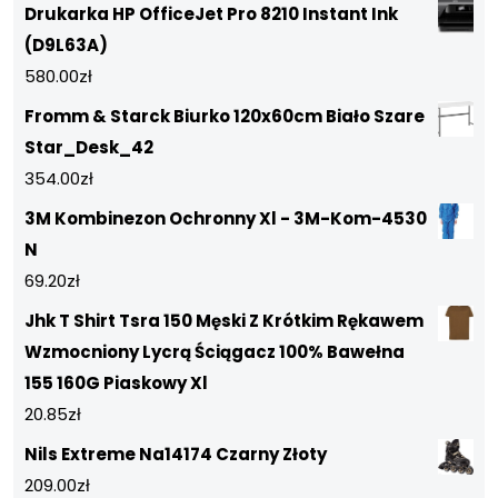
Drukarka HP OfficeJet Pro 8210 Instant Ink
(D9L63A)
580.00
zł
Fromm & Starck Biurko 120x60cm Biało Szare
Star_Desk_42
354.00
zł
3M Kombinezon Ochronny Xl - 3M-Kom-4530
N
69.20
zł
Jhk T Shirt Tsra 150 Męski Z Krótkim Rękawem
Wzmocniony Lycrą Ściągacz 100% Bawełna
155 160G Piaskowy Xl
20.85
zł
Nils Extreme Na14174 Czarny Złoty
209.00
zł