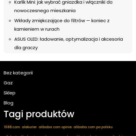
Karlik Mini: jak wybrać gniazdka i włączniki do
nowoczesnego mieszkania
Wkłady zmiękczające do filtrów — koniec z
kamieniem w rurach
ASUS OLED: ładowanie, optymalizacja i akcesoria
dla graczy
Bez kategorii
Gaz
Sklep
Blog
Tagi produktów
1688.com
alekurier
alibaba com opinie
alibaba com po polsku