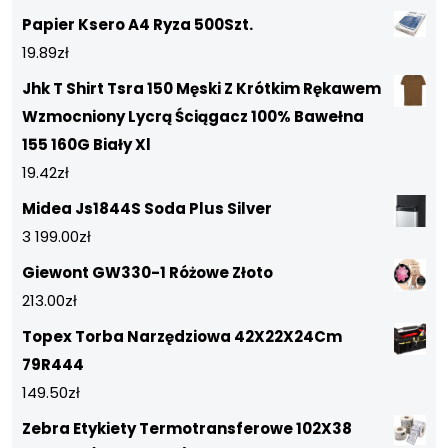
Papier Ksero A4 Ryza 500Szt.
19.89
zł
Jhk T Shirt Tsra 150 Męski Z Krótkim Rękawem
Wzmocniony Lycrą Ściągacz 100% Bawełna
155 160G Biały Xl
19.42
zł
Midea Js1844S Soda Plus Silver
3 199.00
zł
Giewont GW330-1 Różowe Złoto
213.00
zł
Topex Torba Narzędziowa 42X22X24Cm
79R444
149.50
zł
Zebra Etykiety Termotransferowe 102X38