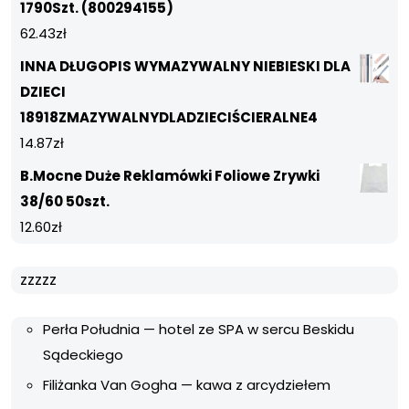
1790Szt. (800294155)
62.43
zł
INNA DŁUGOPIS WYMAZYWALNY NIEBIESKI DLA
DZIECI
18918ZMAZYWALNYDLADZIECIŚCIERALNE4
14.87
zł
B.Mocne Duże Reklamówki Foliowe Zrywki
38/60 50szt.
12.60
zł
zzzzz
Perła Południa — hotel ze SPA w sercu Beskidu
Sądeckiego
Filiżanka Van Gogha — kawa z arcydziełem