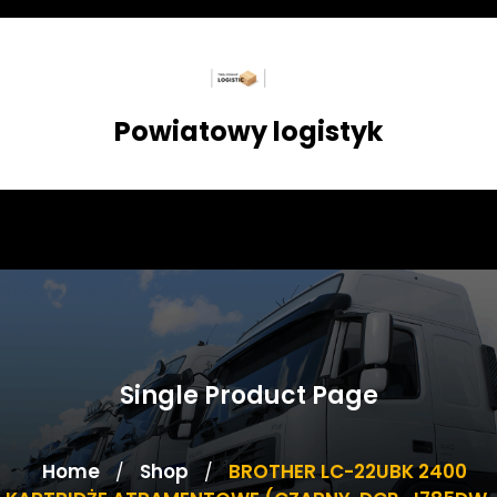
Skip
to
content
Powiatowy logistyk
Single Product Page
Home
Shop
BROTHER LC-22UBK 2400
/
/