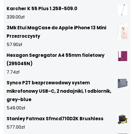
Karcher K 55 Plus 1.258-509.0
339.00
zł
3Mk Etui MagCase do Apple iPhone 13 Mini
Przezroczysty
57.90
zł
Hexagon Segregator A4 55mm fioletowy
(295045N)
7.74
zł
Synco P2T bezprzewodowy system
mikrofonowy USB-C, 2 nadajniki, 1 odbiornik,
grey-blue
549.00
zł
Stanley Fatmax Sfmcd710D2K Brushless
577.00
zł