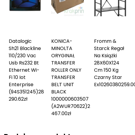
Datalogic
KONICA-
Fromm &
Sh21 Blackline
MINOLTA
Starck Regał
110/230 Vac
ORYGINAŁ
Na Książki
Usb Rs232 Bt
TRANSFER
28X60X124
Ethernet Wi-
ROLLER ONLY
Cm 150 Kg
Fi 10 Iot
TRANSFER
Czarny Star
Enterprise
BELT UNIT
Ex10260380
259.0
(94S351245)
28
BLACK
290.62
zł
1000000603507
(A2WUR70622)
2
467.00
zł