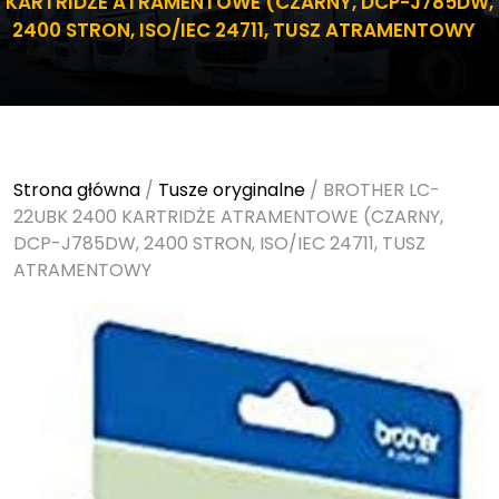
KARTRIDŻE ATRAMENTOWE (CZARNY, DCP-J785DW,
2400 STRON, ISO/IEC 24711, TUSZ ATRAMENTOWY
Strona główna
/
Tusze oryginalne
/ BROTHER LC-
22UBK 2400 KARTRIDŻE ATRAMENTOWE (CZARNY,
DCP-J785DW, 2400 STRON, ISO/IEC 24711, TUSZ
ATRAMENTOWY