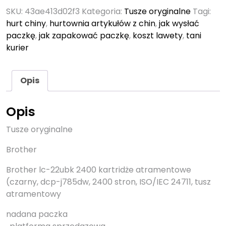
SKU:
43ae413d02f3
Kategoria:
Tusze oryginalne
Tagi:
hurt chiny
,
hurtownia artykułów z chin
,
jak wysłać
paczkę
,
jak zapakować paczkę
,
koszt lawety
,
tani
kurier
Opis
Opis
Tusze oryginalne
Brother
Brother lc-22ubk 2400 kartridże atramentowe
(czarny, dcp-j785dw, 2400 stron, ISO/IEC 24711, tusz
atramentowy
nadana paczka