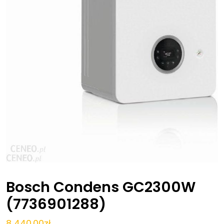
Bosch Condens GC2300W
(7736901288)
8 440.00
zł