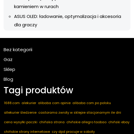
kamieniem w rurach
ASUS OLED: ładowanie, optymalizacja i akcesoria
dla graczy
Bez kategorii
Gaz
Sklep
Blog
Tagi produktów
1688.com
alekurier
alibaba com opinie
alibaba com po polsku
allekurier śledzenie
castorama zwroty w sklepie stacjonarnym ile dni
cena wysyłki paczki
chińska strona
chińskie allegro taobao
chiński ebay
chińskie strony internetowe
czy dpd pracuje w soboty