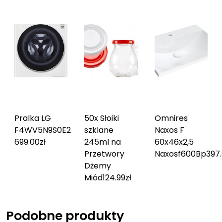
Pralka LG
50x Słoiki
Omnires
F4WV5N9S0E
2
szklane
Naxos F
699.00
zł
245ml na
60x46x2,5
Przetwory
Naxosf600Bp
397
Dżemy
Miód
124.99
zł
Podobne produkty