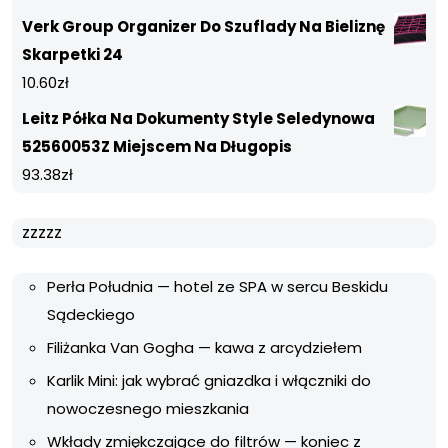
Verk Group Organizer Do Szuflady Na Bieliznę
Skarpetki 24
10.60
zł
Leitz Półka Na Dokumenty Style Seledynowa
52560053Z Miejscem Na Długopis
93.38
zł
zzzzz
Perła Południa — hotel ze SPA w sercu Beskidu
Sądeckiego
Filiżanka Van Gogha — kawa z arcydziełem
Karlik Mini: jak wybrać gniazdka i włączniki do
nowoczesnego mieszkania
Wkłady zmiękczające do filtrów — koniec z