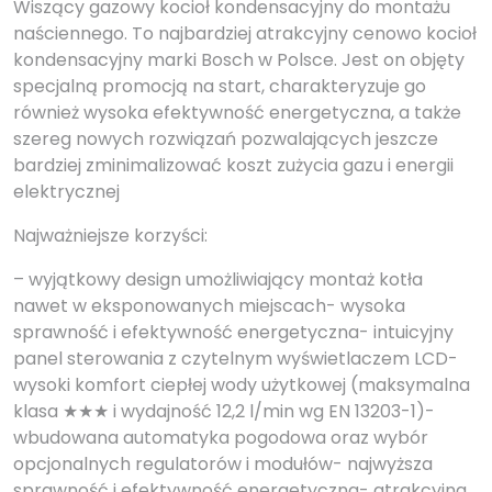
Wiszący gazowy kocioł kondensacyjny do montażu
naściennego. To najbardziej atrakcyjny cenowo kocioł
kondensacyjny marki Bosch w Polsce. Jest on objęty
specjalną promocją na start, charakteryzuje go
również wysoka efektywność energetyczna, a także
szereg nowych rozwiązań pozwalających jeszcze
bardziej zminimalizować koszt zużycia gazu i energii
elektrycznej
Najważniejsze korzyści:
– wyjątkowy design umożliwiający montaż kotła
nawet w eksponowanych miejscach- wysoka
sprawność i efektywność energetyczna- intuicyjny
panel sterowania z czytelnym wyświetlaczem LCD-
wysoki komfort ciepłej wody użytkowej (maksymalna
klasa ★★★ i wydajność 12,2 l/min wg EN 13203-1)-
wbudowana automatyka pogodowa oraz wybór
opcjonalnych regulatorów i modułów- najwyższa
sprawność i efektywność energetyczna- atrakcyjna