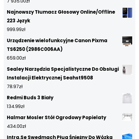
7 935.00
zł
Najnowszy Tłumacz Głosowy Online/Offline
223 Język
999.99
zł
Urządzenie wielofunkcyjne Canon Pixma
TS6250 (2986C006AA)
659.00
zł
Sealey Narzędzia Specjalistyczne Do Obsługi
Instalacji Elektrycznej Seahst9508
78.97
zł
Redmi Buds 3 Biały
134.99
zł
Halmar Mosler Stół Ogrodowy Popielaty
434.00
zł
Intra.Se Swedmach Pług Śnieżny Do Wózka