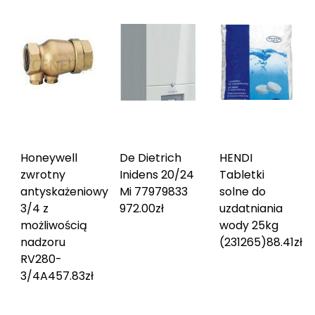
Honeywell
De Dietrich
HENDI
zwrotny
Inidens 20/24
Tabletki
antyskażeniowy
Mi 7797983
3
solne do
3/4 z
972.00
zł
uzdatniania
możliwością
wody 25kg
nadzoru
(231265)
88.41
zł
RV280-
3/4A
457.83
zł