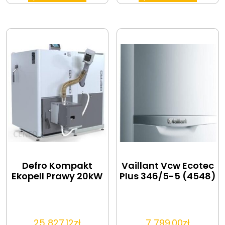
Defro Kompakt
Vaillant Vcw Ecotec
Ekopell Prawy 20kW
Plus 346/5-5 (4548)
25 827.12
zł
7 799.00
zł