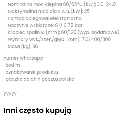
– Nominalna moc cieplna 80/60°C [kW]: 3,0-24,0
– Maksymalna moc dla c.w.u. [kW]: 25
– Pompa obiegowa: elektroniczna
– Naczynie wzbiorcze: 6 l/ 0,75 bar
– Króciec spalin Ø [mm]: 80/125 (wyp. dodatkowe)
– Wymiary wys./szer./głęb. [mm]: 713/400/300
– Masa [kg]: 36
numer whatsapp
, kod hs
, oznakowanie produktu
, paczka do chin poczta polska
yyyyy
Inni często kupują