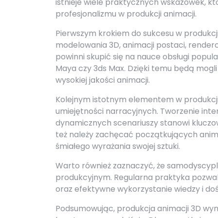
istnieje wiele praktycznych wskazówek, kt
profesjonalizmu w produkcji animacji.
Pierwszym krokiem do sukcesu w produkcji
modelowania 3D, animacji postaci, render
powinni skupić się na nauce obsługi popul
Maya czy 3ds Max. Dzięki temu będą mogl
wysokiej jakości animacji.
Kolejnym istotnym elementem w produkcji a
umiejętności narracyjnych. Tworzenie inter
dynamicznych scenariuszy stanowi kluczow
też należy zachęcać początkujących ani
śmiałego wyrażania swojej sztuki.
Warto również zaznaczyć, że samodyscypli
produkcyjnym. Regularna praktyka pozwal
oraz efektywne wykorzystanie wiedzy i do
Podsumowując, produkcja animacji 3D wym