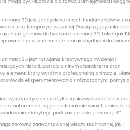
óre mogą być kluczowe dla rozwoju umiejętności i osiągni
 animacji 3D jest zdobycie solidnych fundamentów w zak
owania oraz kompozycji wizualnej. Początkujący animator
arnych programów do tworzenia animacji 3D, takich jak Bl
i sprawnie operować narzędziami niezbędnymi do tworze
nimacji 3D jest rozwijanie kreatywnego myślenia i
esujących historii, postaci o silnym charakterze oraz
y element, który wyróżnia profesjonalną animację. Dlat
matorów do eksperymentowania z różnorodnymi pomysłam
na i systematyczna praktyka są niezwykle istotne w pro
a animatorom na ciągłe doskonalenie swoich umiejętnoś
świadczenia zdobytego podczas produkcji animacji 3D.
aga zarówno zaawansowanej wiedzy technicznej, jak i