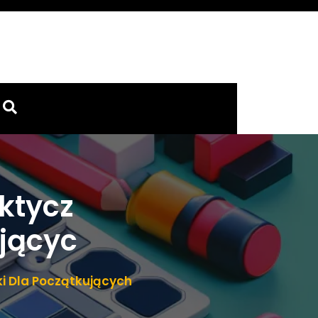
ktycz
jącyc
i Dla Początkujących