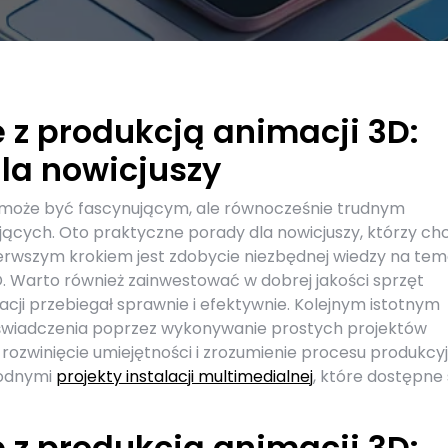
 z produkcją animacji 3D:
la nowicjuszy
 może być fascynującym, ale równocześnie trudnym
jących. Oto praktyczne porady dla nowicjuszy, którzy ch
ierwszym krokiem jest zdobycie niezbędnej wiedzy na tem
 Warto również zainwestować w dobrej jakości sprzęt
ji przebiegał sprawnie i efektywnie. Kolejnym istotnym
świadczenia poprzez wykonywanie prostych projektów
a rozwinięcie umiejętności i zrozumienie procesu produkcy
rodnymi
projekty instalacji multimedialnej
, które dostępne
 z produkcją animacji 3D: