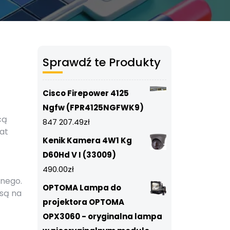
Sprawdź te Produkty
Cisco Firepower 4125
Ngfw (FPR4125NGFWK9)
cą
847 207.49
zł
at
Kenik Kamera 4W1 Kg
D60Hd V I (33009)
490.00
zł
jnego.
OPTOMA Lampa do
 są na
projektora OPTOMA
OPX3060 - oryginalna lampa