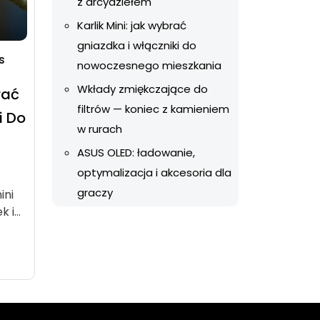
z arcydziełem
Karlik Mini: jak wybrać
gniazdka i włączniki do
s
nowoczesnego mieszkania
Wkłady zmiękczające do
rać
filtrów — koniec z kamieniem
i Do
w rurach
ASUS OLED: ładowanie,
optymalizacja i akcesoria dla
graczy
ini
ek i…