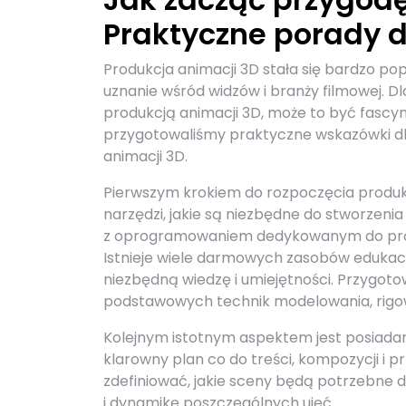
Praktyczne porady d
Produkcja animacji 3D stała się bardzo pop
uznanie wśród widzów i branży filmowej. D
produkcją animacji 3D, może to być fascyn
przygotowaliśmy praktyczne wskazówki dla
animacji 3D.
Pierwszym krokiem do rozpoczęcia produkc
narzędzi, jakie są niezbędne do stworzenia
z oprogramowaniem dedykowanym do produk
Istnieje wiele darmowych zasobów edukacy
niezbędną wiedzę i umiejętności. Przygotow
podstawowych technik modelowania, rigowan
Kolejnym istotnym aspektem jest posiadani
klarowny plan co do treści, kompozycji i
zdefiniować, jakie sceny będą potrzebne do
i dynamikę poszczególnych ujęć.