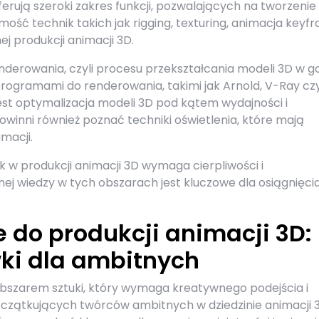
erują szeroki zakres funkcji, pozwalających na tworzenie
mość technik takich jak rigging, texturing, animacja keyfr
j produkcji animacji 3D.
enderowania, czyli procesu przekształcania modeli 3D w 
programami do renderowania, takimi jak Arnold, V-Ray cz
st optymalizacja modeli 3D pod kątem wydajności i
winni również poznać techniki oświetlenia, które mają
macji.
k w produkcji animacji 3D wymaga cierpliwości i
ej wiedzy w tych obszarach jest kluczowe dla osiągnięci
 do produkcji animacji 3D:
ki dla ambitnych
obszarem sztuki, który wymaga kreatywnego podejścia i
oczątkujących twórców ambitnych w dziedzinie animacji 