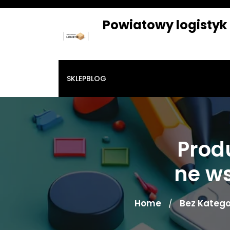
Skip
to
Powiatowy logistyk
content
SKLEP
BLOG
Prod
ne w
Home
Bez Kategor
/