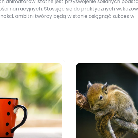
h animatorów istotne jest przyswojenie solidnych podst
tności narracyjnych. Stosując się do praktycznych wskazó
tności, ambitni twórcy będą w stanie osiągnąć sukces w