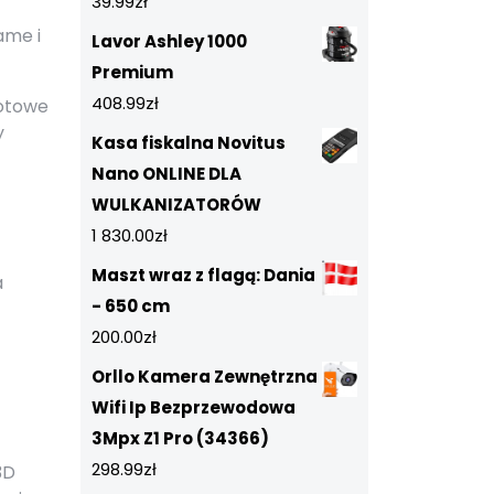
39.99
zł
ame i
Lavor Ashley 1000
Premium
408.99
zł
gotowe
y
Kasa fiskalna Novitus
Nano ONLINE DLA
WULKANIZATORÓW
1 830.00
zł
Maszt wraz z flagą: Dania
a
- 650 cm
200.00
zł
Orllo Kamera Zewnętrzna
Wifi Ip Bezprzewodowa
3Mpx Z1 Pro (34366)
298.99
zł
3D