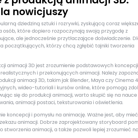
la nowicjuszy
ularną dziedziną sztuki i rozrywki, zyskującą coraz większ
la osób, które dopiero rozpoczynają swoją przygodę z
ujące, ale jednocześnie przytłaczające doświadczenie. D
 początkujących, którzy chcą zgłębić tajniki tworzenia
ji animacji 3D jest zrozumienie podstawowych koncepcji 
 realistycznych i przekonujących animacji. Należy zapozna
cji animacji 3D, takim jak Blender, Maya czy Cinema 4
jnych, wideo-tutoriali i kursów online, które pomogą zd
ując się do produkcji animacji, warto skupić się na nauce
ia, animacji postaci, teksturowania i oświetlenia.
e koncepcji i pomysłu na animację. Ważne jest, aby mieć
 przekazu animacji. Dobrze zaprojektowany storyboard po
 stworzenia animacji, a także pozwoli lepiej zrozumieć n