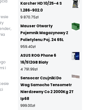
ęcia
Karcher HD 10/25-4 S
1.286-902.0
resie
9 870.75
zł
zy
Mauser Otwarty
ender,
Pojemnik Magazynowy Z
nia
Polietylenu Poj. 24 65L
959.40
zł
ASUS ROG Phone 6
ego
16/512GB Biały
i i
4 791.99
zł
Sensocar Czujniki Do
cesie
Wag Samocho Tensometr
ci
Nierdzewny Co 2 2000Kg 2T
Ip68
999.00
zł