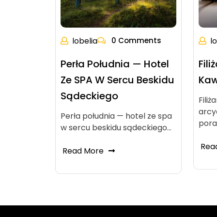
lobelia
0 Comments
l
Perła Południa — Hotel
Fil
Ze SPA W Sercu Beskidu
Kaw
Sądeckiego
Fili
arcy
Perła południa — hotel ze spa
pora
w sercu beskidu sądeckiego…
Rea
Read More