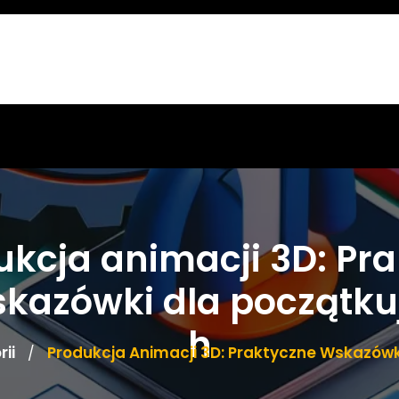
ukcja animacji 3D: Pra
skazówki dla początku
h
ii
Produkcja Animacji 3D: Praktyczne Wskazówk
/