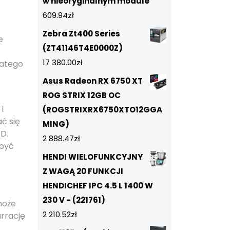
w nieoryginalnym module
609.94
zł
Zebra Zt400 Series
e
(ZT41146T4E0000Z)
17 380.00
zł
latego
Asus Radeon RX 6750 XT
ROG STRIX 12GB OC
i
(ROGSTRIXRX6750XTO12GGA
ć się
MING)
D.
2 888.47
zł
obyć
HENDI WIELOFUNKCYJNY
Z WAGĄ 20 FUNKCJI
HENDICHEF IPC 4.5 L 1400 W
230 V - (221761)
może
2 210.52
zł
arrację