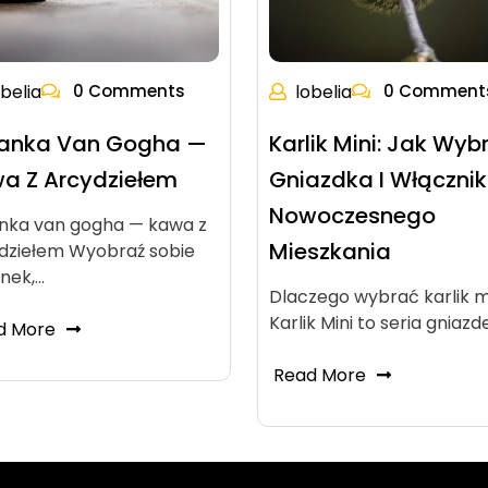
obelia
0 Comments
lobelia
0 Comment
iżanka Van Gogha —
Karlik Mini: Jak Wyb
a Z Arcydziełem
Gniazdka I Włącznik
Nowoczesnego
żanka van gogha — kawa z
Mieszkania
dziełem Wyobraź sobie
nek,…
Dlaczego wybrać karlik m
Karlik Mini to seria gniazd
d More
Read More