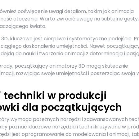
 również poświęcenie uwagi detaliom, takim jak animacja
ralność otoczenia. Warto zwrócić uwagę na subtelne gesty,
aczającego świata.
3D, kluczowe jest cierpliwe i systematyczne podejście. P
 ciągłego doskonalenia umiejętności. Nawet początkując
ejdą do nauki i tworzenia animacji z determinacją i pasją
rady, początkujący animatorzy 3D mogą skutecznie
acji, rozwijając swoje umiejętności i poszerzając swoją 
 techniki w produkcji
ówki dla początkujących
 który wymaga potężnych narzędzi i zaawansowanych tech
aby poznać kluczowe narzędzia i techniki używane w prod
dzi jest oprogramowanie do modelowania i animacji, taki