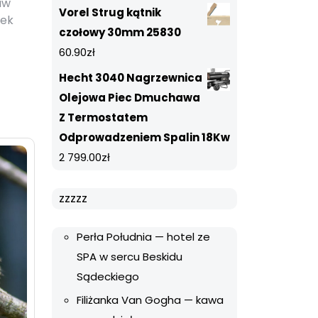
aw
Vorel Strug kątnik
wek
czołowy 30mm 25830
60.90
zł
Hecht 3040 Nagrzewnica
Olejowa Piec Dmuchawa
Z Termostatem
Odprowadzeniem Spalin 18Kw
2 799.00
zł
zzzzz
Perła Południa — hotel ze
SPA w sercu Beskidu
Sądeckiego
Filiżanka Van Gogha — kawa