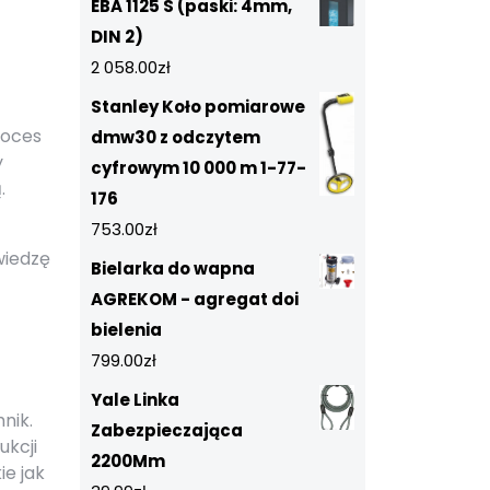
EBA 1125 S (paski: 4mm,
DIN 2)
2 058.00
zł
Stanley Koło pomiarowe
roces
dmw30 z odczytem
y
cyfrowym 10 000 m 1-77-
.
176
753.00
zł
wiedzę
Bielarka do wapna
AGREKOM - agregat doi
bielenia
799.00
zł
Yale Linka
nik.
Zabezpieczająca
ukcji
2200Mm
e jak