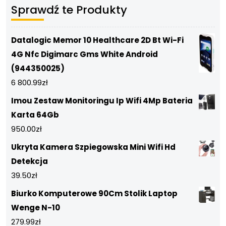
Sprawdź te Produkty
Datalogic Memor 10 Healthcare 2D Bt Wi-Fi
4G Nfc Digimarc Gms White Android
(944350025)
6 800.99
zł
Imou Zestaw Monitoringu Ip Wifi 4Mp Bateria
Karta 64Gb
950.00
zł
Ukryta Kamera Szpiegowska Mini Wifi Hd
Detekcja
39.50
zł
Biurko Komputerowe 90Cm Stolik Laptop
Wenge N-10
279.99
zł