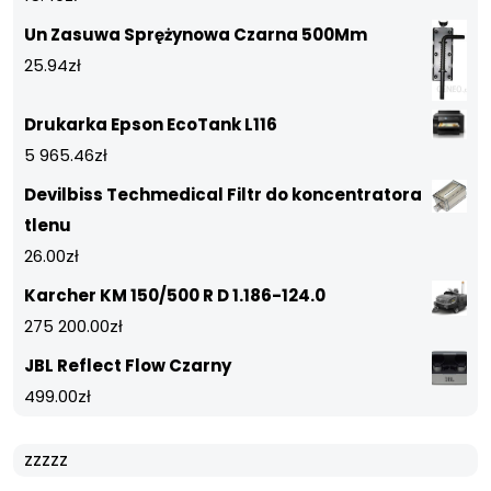
Un Zasuwa Sprężynowa Czarna 500Mm
25.94
zł
Drukarka Epson EcoTank L116
5 965.46
zł
Devilbiss Techmedical Filtr do koncentratora
tlenu
26.00
zł
Karcher KM 150/500 R D 1.186-124.0
275 200.00
zł
JBL Reflect Flow Czarny
499.00
zł
zzzzz