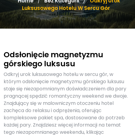
Home
Bez Kategorii
Odkryj Urok
/
/
Luksusowego Hotelu W Sercu Gór
Odsłonięcie magnetyzmu
górskiego luksusu
Odkryj urok luksusowego hotelu w sercu gór, w
którym odsłonięcie magnetyzmu górskiego luksusu
staje się niezapomnianym doświadczeniem dla pary
pragnącej spędzić romantyczny weekend we dwoje.
Znajdujący się w malowniczym otoczeniu hotel
zachęca do relaksu i odprężenia, oferując
kompleksowe pakiet spa, dostosowane do potrzeb
każdej pary. Znajdziesz więcej informacji na temat
tego niezapomnianego weekendu, klikając