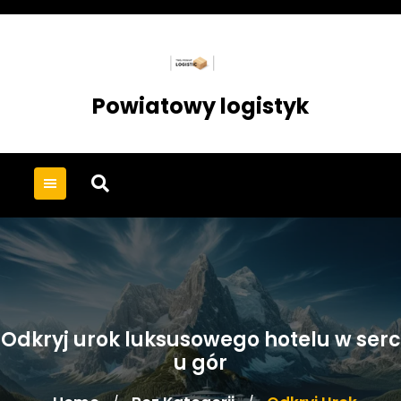
Skip
to
content
Powiatowy logistyk
Odkryj urok luksusowego hotelu w serc
u gór