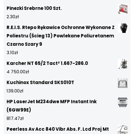
Pinezki Srebrne 100 Szt.
2.30
zł
R.E.I.S. Rtepo Rękawice Ochronne Wykonane Z
Poliestru (Ścieg 13) Powlekane Poliuretanem
Czarno Szary 9
3.10
zł
Karcher NT 65/2 Tact² 1.667-286.0
4 750.00
zł
Kuchinox Standard SKS010T
139.00
zł
HP LaserJet M234dwe MFP Instant Ink
(6GW99E)
817.47
zł
Peerless Av Acc 840 Vibr Abs. F. Lcd Proj Mt