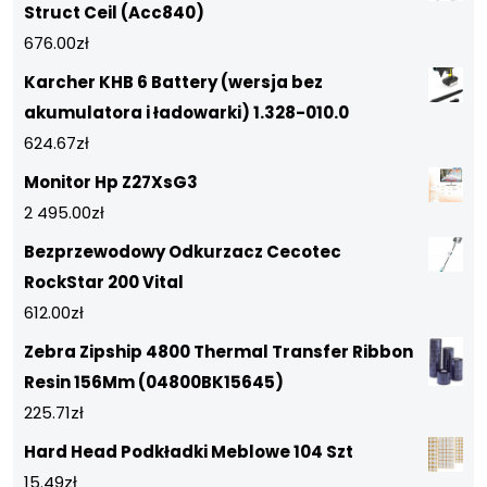
Struct Ceil (Acc840)
676.00
zł
Karcher KHB 6 Battery (wersja bez
akumulatora i ładowarki) 1.328-010.0
624.67
zł
Monitor Hp Z27XsG3
2 495.00
zł
Bezprzewodowy Odkurzacz Cecotec
RockStar 200 Vital
612.00
zł
Zebra Zipship 4800 Thermal Transfer Ribbon
Resin 156Mm (04800BK15645)
225.71
zł
Hard Head Podkładki Meblowe 104 Szt
15.49
zł