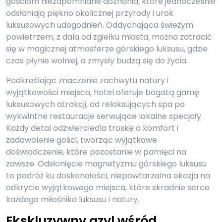
gościom niezapomniane doznania, które jednocześnie
odsłaniają piękno okolicznej przyrody i urok
luksusowych udogodnień. Oddychająca świeżym
powietrzem, z dala od zgiełku miasta, można zatracić
się w magicznej atmosferze górskiego luksusu, gdzie
czas płynie wolniej, a zmysły budzą się do życia.
Podkreślając znaczenie zachwytu natury i
wyjątkowości miejsca, hotel oferuje bogatą gamę
luksusowych atrakcji, od relaksujących spa po
wykwintne restauracje serwujące lokalne specjały.
Każdy detal odzwierciedla troskę o komfort i
zadowolenie gości, tworząc wyjątkowe
doświadczenie, które pozostanie w pamięci na
zawsze. Odsłonięcie magnetyzmu górskiego luksusu
to podróż ku doskonałości, niepowtarzalna okazja na
odkrycie wyjątkowego miejsca, które skradnie serce
każdego miłośnika luksusu i natury.
Ekskluzywny azyl wśród