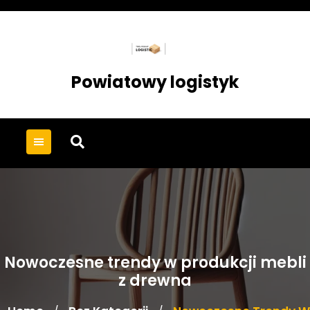
Skip
to
content
Powiatowy logistyk
Nowoczesne trendy w produkcji mebli
z drewna