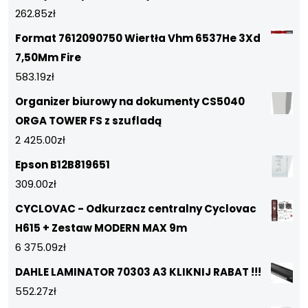
262.85
zł
Format 7612090750 Wiertła Vhm 6537He 3Xd
7,50Mm Fire
583.19
zł
Organizer biurowy na dokumenty CS5040
ORGA TOWER FS z szufladą
2 425.00
zł
Epson B12B819651
309.00
zł
CYCLOVAC - Odkurzacz centralny Cyclovac
H615 + Zestaw MODERN MAX 9m
6 375.09
zł
DAHLE LAMINATOR 70303 A3 KLIKNIJ RABAT !!!
552.27
zł