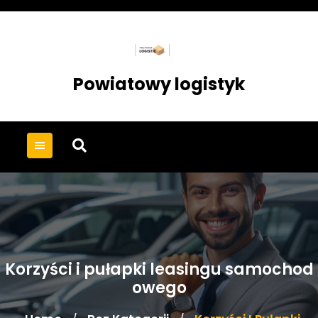
Skip
to
content
Powiatowy logistyk
Korzyści i pułapki leasingu samochod
owego