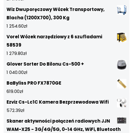
Wiz Dwuporęczowy Wózek Transportowy,
Blacha (1200X700), 300 Kg
1 254.60
zł
Vorel Wózek narzędziowy z 6 szufladami
58539
1 279.80
zł
Glover Sorter Do Bilonu Cs-500 +
1 040.00
zł
BaByliss PRO FX7870GE
619.00
zł
Ezviz Cs-Lc1C Kamera Bezprzewodowa Wifi
572.39
zł
Skaner aktywności połączeń radiowych JJN
WAM-X25 - 3G/4G/5G, 0-14 GHz, WiFi, Bluetooth