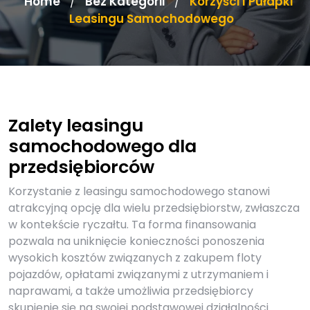
Home
Bez Kategorii
Korzyści I Pułapki
/
/
Leasingu Samochodowego
Zalety leasingu
samochodowego dla
przedsiębiorców
Korzystanie z leasingu samochodowego stanowi
atrakcyjną opcję dla wielu przedsiębiorstw, zwłaszcza
w kontekście ryczałtu. Ta forma finansowania
pozwala na uniknięcie konieczności ponoszenia
wysokich kosztów związanych z zakupem floty
pojazdów, opłatami związanymi z utrzymaniem i
naprawami, a także umożliwia przedsiębiorcy
skupienie się na swojej podstawowej działalności.