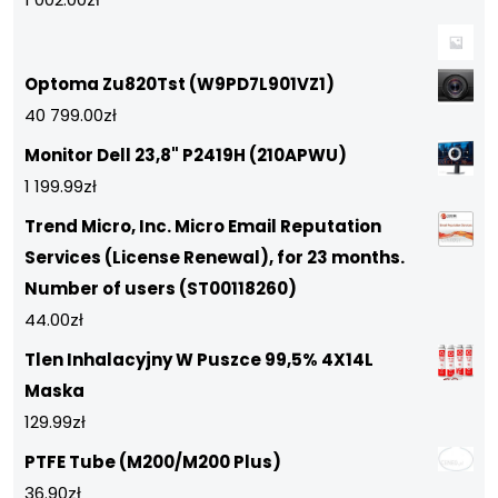
Optoma Zu820Tst (W9PD7L901VZ1)
40 799.00
zł
Monitor Dell 23,8" P2419H (210APWU)
1 199.99
zł
Trend Micro, Inc. Micro Email Reputation
Services (License Renewal), for 23 months.
Number of users (ST00118260)
44.00
zł
Tlen Inhalacyjny W Puszce 99,5% 4X14L
Maska
129.99
zł
PTFE Tube (M200/M200 Plus)
36.90
zł