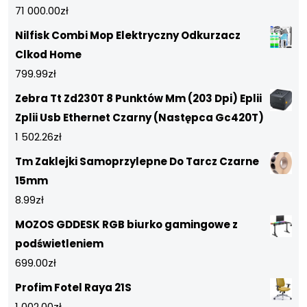
71 000.00
zł
Nilfisk Combi Mop Elektryczny Odkurzacz
Clkod Home
799.99
zł
Zebra Tt Zd230T 8 Punktów Mm (203 Dpi) Eplii
Zplii Usb Ethernet Czarny (Następca Gc420T)
1 502.26
zł
Tm Zaklejki Samoprzylepne Do Tarcz Czarne
15mm
8.99
zł
MOZOS GDDESK RGB biurko gamingowe z
podświetleniem
699.00
zł
Profim Fotel Raya 21S
1 002.00
zł