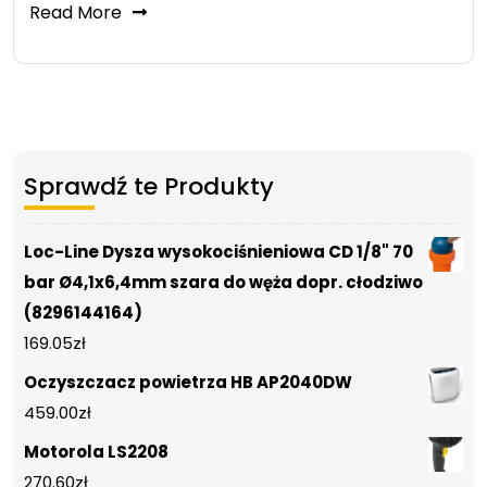
Read More
Sprawdź te Produkty
Loc-Line Dysza wysokociśnieniowa CD 1/8" 70
bar Ø4,1x6,4mm szara do węża dopr. cłodziwo
(8296144164)
169.05
zł
Oczyszczacz powietrza HB AP2040DW
459.00
zł
Motorola LS2208
270.60
zł