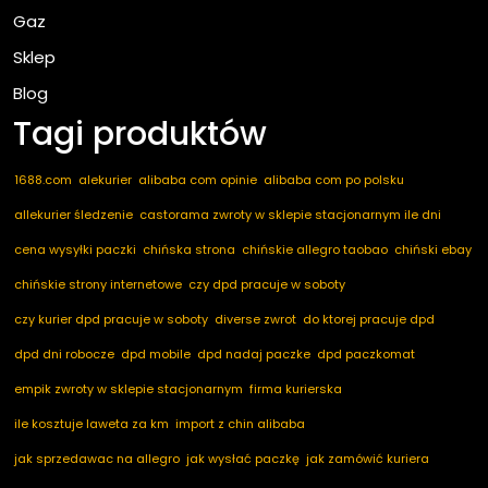
Gaz
Sklep
Blog
Tagi produktów
1688.com
alekurier
alibaba com opinie
alibaba com po polsku
allekurier śledzenie
castorama zwroty w sklepie stacjonarnym ile dni
cena wysyłki paczki
chińska strona
chińskie allegro taobao
chiński ebay
chińskie strony internetowe
czy dpd pracuje w soboty
czy kurier dpd pracuje w soboty
diverse zwrot
do ktorej pracuje dpd
dpd dni robocze
dpd mobile
dpd nadaj paczke
dpd paczkomat
empik zwroty w sklepie stacjonarnym
firma kurierska
ile kosztuje laweta za km
import z chin alibaba
jak sprzedawac na allegro
jak wysłać paczkę
jak zamówić kuriera