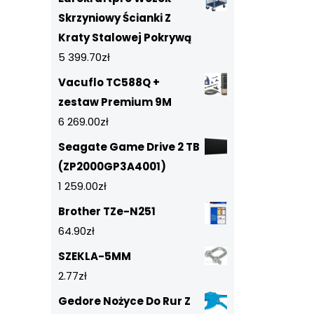
Skrzyniowy Ścianki Z
Kraty Stalowej Pokrywą
5 399.70
zł
Vacuflo TC588Q +
zestaw Premium 9M
6 269.00
zł
Seagate Game Drive 2 TB
(ZP2000GP3A4001)
1 259.00
zł
Brother TZe-N251
64.90
zł
SZEKLA-5MM
2.77
zł
Gedore Nożyce Do Rur Z