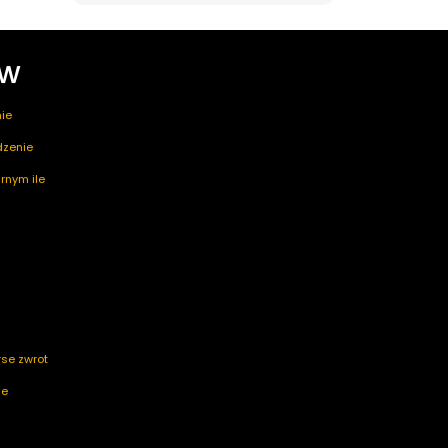
ów
ie
edzenie
rnym ile
rse zwrot
ze