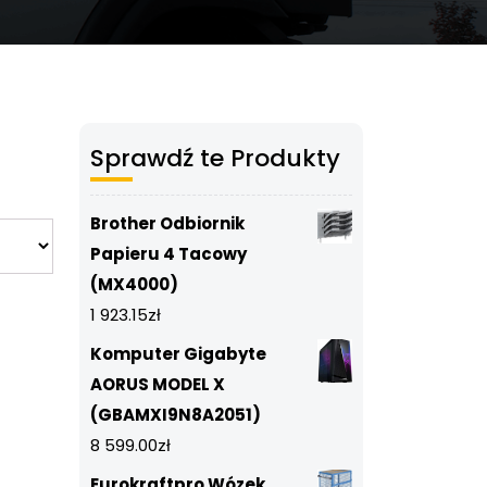
Sprawdź te Produkty
Brother Odbiornik
Papieru 4 Tacowy
(MX4000)
1 923.15
zł
Komputer Gigabyte
AORUS MODEL X
(GBAMXI9N8A2051)
8 599.00
zł
Eurokraftpro Wózek