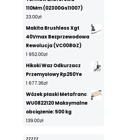
110Mm (02300Gs11007)
23.00
zł
Makita Brushless Xgt
40Vmax Bezprzewodowa
Rewolucja (VC008GZ)
1 952.00
zł
Hikoki Waz Odkurzacz
Przemysłowy Rp250Ye
1 677.36
zł
Wózek płaski Metafranc
WU0822120 Maksymalne
obciążenie: 500 kg
139.00
zł
zzzzz