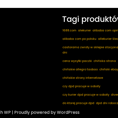
Tagi produkt
1688.com
alekurier
alibaba com opin
alibaba com po polsku
allekurier śl
castorama zwroty w sklepie stacjona
dni
cena wysyłki paczki
chińska strona
chińskie allegro taobao
chiński ebay
chińskie strony internetowe
czy dpd pracuje w soboty
czy kurier dpd pracuje w soboty
dive
do ktorej pracuje dpd
dpd dni roboc
ah WP
| Proudly powered by WordPress
dpd mobile
dpd nadaj paczke