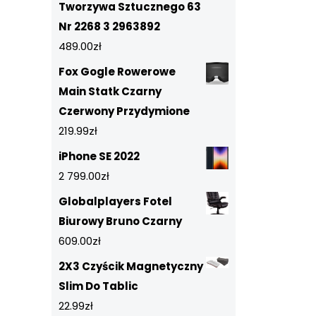
Tworzywa Sztucznego 63
Nr 2268 3 2963892
489.00
zł
Fox Gogle Rowerowe
Main Statk Czarny
Czerwony Przydymione
219.99
zł
iPhone SE 2022
2 799.00
zł
Globalplayers Fotel
Biurowy Bruno Czarny
609.00
zł
2X3 Czyścik Magnetyczny
Slim Do Tablic
22.99
zł