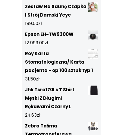
Zestaw Na Saunę Czapka
I Strój Damski Yeye
189.00
zł
Epson EH-TW9300W
12 999.00
zł
Roy Karta
Stomatologiczna/ Karta
pacjenta - op 100 sztuk typ 1
31.50
zł
Jhk Tsra170Ls T Shirt
Męski Z Długimi
Rękawami Czarny L
24.63
zł
Zebra Taśma
Termotransferowa