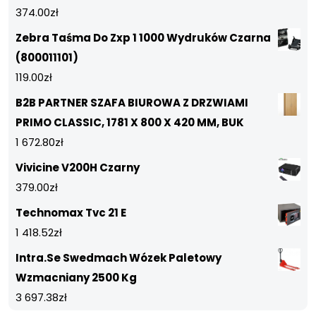
374.00
zł
Zebra Taśma Do Zxp 1 1000 Wydruków Czarna
(800011101)
119.00
zł
B2B PARTNER SZAFA BIUROWA Z DRZWIAMI
PRIMO CLASSIC, 1781 X 800 X 420 MM, BUK
1 672.80
zł
Vivicine V200H Czarny
379.00
zł
Technomax Tvc 21 E
1 418.52
zł
Intra.Se Swedmach Wózek Paletowy
Wzmacniany 2500 Kg
3 697.38
zł