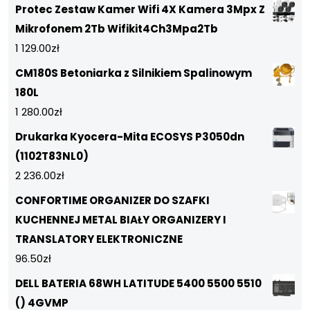
Protec Zestaw Kamer Wifi 4X Kamera 3Mpx Z
Mikrofonem 2Tb Wifikit4Ch3Mpa2Tb
1 129.00
zł
CM180S Betoniarka z Silnikiem Spalinowym
180L
1 280.00
zł
Drukarka Kyocera-Mita ECOSYS P3050dn
(1102T83NL0)
2 236.00
zł
CONFORTIME ORGANIZER DO SZAFKI
KUCHENNEJ METAL BIAŁY ORGANIZERY I
TRANSLATORY ELEKTRONICZNE
96.50
zł
DELL BATERIA 68WH LATITUDE 5400 5500 5510
() 4GVMP