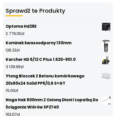
Sprawdź te Produkty
Optoma Hd28E
2 779.00
zł
Kominek kwasoodporny 130mm
126.32
zł
Karcher HD 5/12 C Plus 1.520-901.0
3 139.99
zł
Ytong Bloczek Z Betonu komórkowego
20x60x24 Solid PP5/0,6 S+GT
15.00
zł
Noga Hak 500mm Z Osłoną Dłoni I Łopatką Do
Ściągania Wiórów SP2740
102.07
zł