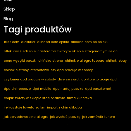
Sklep
Blog
Tagi produktów
1688.com
alekurier
alibaba com opinie
alibaba com po polsku
allekurier śledzenie
castorama zwroty w sklepie stacjonarnym ile dni
cena wysyłki paczki
chińska strona
chińskie allegro taobao
chiński ebay
chińskie strony internetowe
czy dpd pracuje w soboty
czy kurier dpd pracuje w soboty
diverse zwrot
do ktorej pracuje dpd
dpd dni robocze
dpd mobile
dpd nadaj paczke
dpd paczkomat
empik zwroty w sklepie stacjonarnym
firma kurierska
ile kosztuje laweta za km
import z chin alibaba
jak sprzedawac na allegro
jak wysłać paczkę
jak zamówić kuriera
kod pocztowy niemcy
marketplace ogłoszenia
nadaj dpd
nadaj paczkę