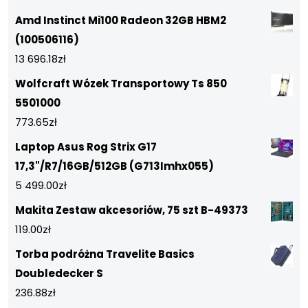
Amd Instinct Mi100 Radeon 32GB HBM2
(100506116)
13 696.18
zł
Wolfcraft Wózek Transportowy Ts 850
5501000
773.65
zł
Laptop Asus Rog Strix G17
17,3"/R7/16GB/512GB (G713Imhx055)
5 499.00
zł
Makita Zestaw akcesoriów, 75 szt B-49373
119.00
zł
Torba podróżna Travelite Basics
Doubledecker S
236.88
zł