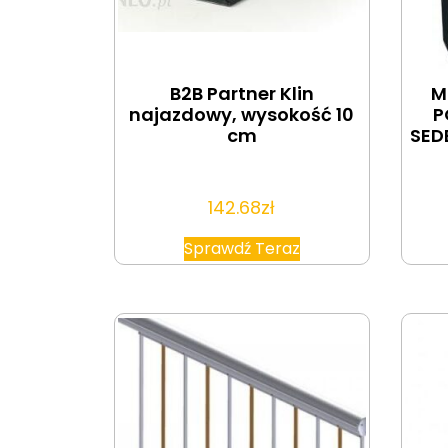
B2B Partner Klin
M
najazdowy, wysokość 10
P
cm
SED
142.68
zł
Sprawdź Teraz