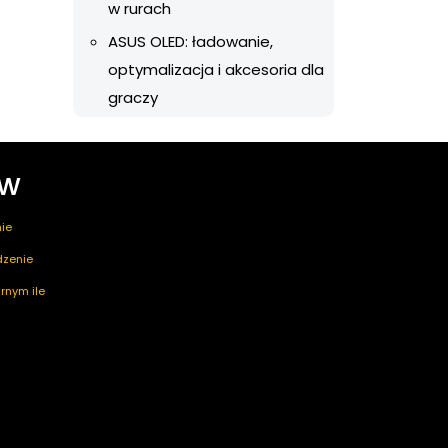
w rurach
ASUS OLED: ładowanie,
optymalizacja i akcesoria dla
graczy
ów
ie
edzenie
rnym ile