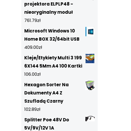
projektora ELPLP48 -
nieoryginalny moduł
761.79
zł
Microsoft Windows 10
Home BOX 32/64bit USB
409.00
zł
Kleje/Etykiety Multi 3 199
6X144 5Mm A4 100 Kartki
106.00
zł
Hexagon Sorter Na
Dokumenty A4 Z
Szufladą Czarny
102.89
zł
Splitter Poe 48V Do
5V/9V/12V 1A