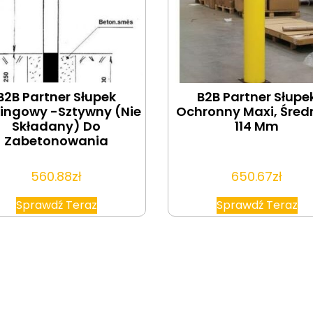
B2B Partner Słupek
B2B Partner Słupe
ingowy -Sztywny (Nie
Ochronny Maxi, Śred
Składany) Do
114 Mm
Zabetonowania
560.88
zł
650.67
zł
Sprawdź Teraz
Sprawdź Teraz