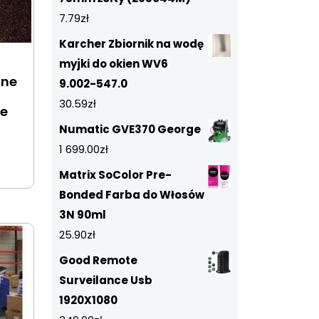
7.79
zł
Karcher Zbiornik na wodę
myjki do okien WV6
zne
9.002-547.0
30.59
zł
ze
Numatic GVE370 George
1 699.00
zł
Matrix SoColor Pre-
Bonded Farba do Włosów
3N 90ml
25.90
zł
Good Remote
Surveilance Usb
1920X1080