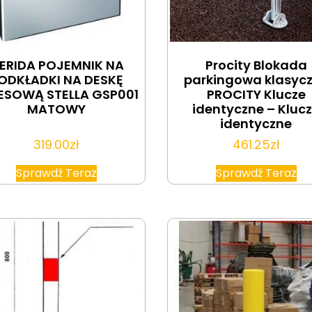
ERIDA POJEMNIK NA
Procity Blokada
ODKŁADKI NA DESKĘ
parkingowa klasyc
ESOWĄ STELLA GSP001
PROCITY Klucze
MATOWY
identyczne – Kluc
identyczne
319.00
zł
461.25
zł
Sprawdź Teraz
Sprawdź Teraz