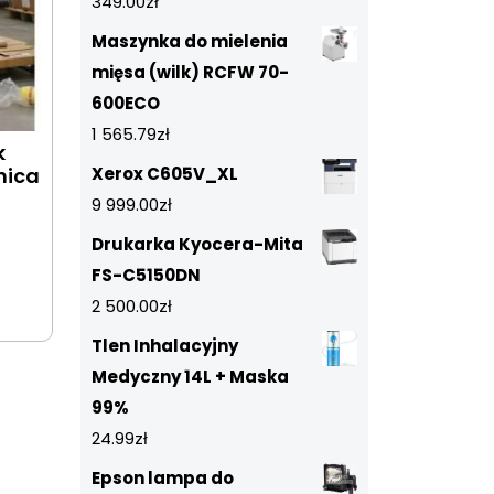
349.00
zł
Maszynka do mielenia
mięsa (wilk) RCFW 70-
600ECO
1 565.79
zł
k
nica
Xerox C605V_XL
9 999.00
zł
Drukarka Kyocera-Mita
FS-C5150DN
2 500.00
zł
Tlen Inhalacyjny
Medyczny 14L + Maska
99%
24.99
zł
Epson lampa do