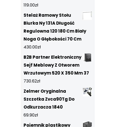
119.00
zł
Stelaż Ramowy Stołu
Biurka Ny 131A Długość
Regulowna 120 180 Cm Biały
Noga O Głębokości 70 Cm
430.00
zł
B2B Partner Elektroniczny
Sejf Meblowy Z Otworem
Wrzutowym 520 X 350 Mm 37
730.62
zł
Zelmer Oryginalna
Szczotka Zvca90Tg Do
Odkurzacza 1840
69.90
zł
Pojemnik plastikowy