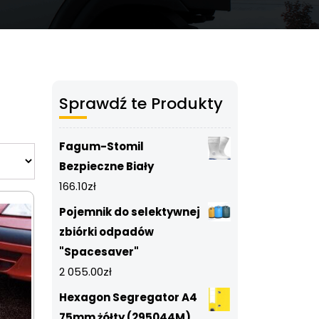
Sprawdź te Produkty
Fagum-Stomil
Bezpieczne Biały
166.10
zł
Pojemnik do selektywnej
zbiórki odpadów
"Spacesaver"
2 055.00
zł
Hexagon Segregator A4
75mm żółty (295044M)