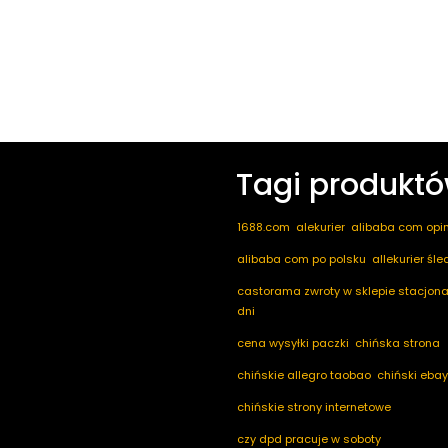
Tagi produkt
1688.com
alekurier
alibaba com opin
alibaba com po polsku
allekurier śl
castorama zwroty w sklepie stacjona
dni
cena wysyłki paczki
chińska strona
chińskie allegro taobao
chiński ebay
chińskie strony internetowe
czy dpd pracuje w soboty