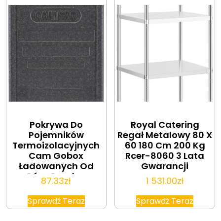
Pokrywa Do
Royal Catering
Pojemników
Regał Metalowy 80 X
Termoizolacyjnych
60 180 Cm 200 Kg
Cam Gobox
Rcer-8060 3 Lata
Ładowanych Od
Gwarancji
Góry Cambro
87.33
zł
1 531.00
zł
Czarna Czarny
600X400X(H)34Mm
Sprawdź Teraz
Sprawdź Teraz