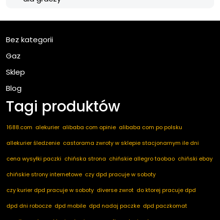
Bez kategorii
Gaz
Sklep
Blog
Tagi produktów
1688.com
alekurier
alibaba com opinie
alibaba com po polsku
allekurier śledzenie
castorama zwroty w sklepie stacjonarnym ile dni
cena wysyłki paczki
chińska strona
chińskie allegro taobao
chiński ebay
chińskie strony internetowe
czy dpd pracuje w soboty
czy kurier dpd pracuje w soboty
diverse zwrot
do ktorej pracuje dpd
dpd dni robocze
dpd mobile
dpd nadaj paczke
dpd paczkomat