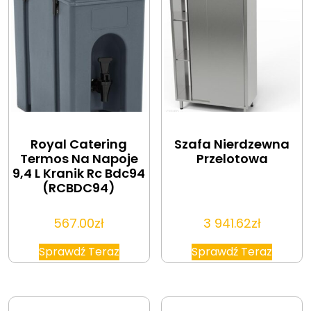
Royal Catering
Szafa Nierdzewna
Termos Na Napoje
Przelotowa
9,4 L Kranik Rc Bdc94
(RCBDC94)
567.00
zł
3 941.62
zł
Sprawdź Teraz
Sprawdź Teraz