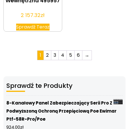
Wewnętrzna 495957
2 157.32
zł
Sprawdź Teraz
1
2
3
4
5
6
→
Sprawdź te Produkty
8-Kanałowy Panel Zabezpieczający Serii Pro Z
Podwyższoną Ochroną Przepięciową Poe Ewimar
Ptf-58R-Pro/Poe
924.00
zł