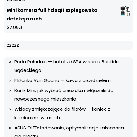
Mini kamera full hd sq11 szpiegowska
detekcja ruch
37.99
zł
zzzzz
Perła Południa — hotel ze SPA w sercu Beskidu
Sądeckiego
Filiżanka Van Gogha — kawa z arcydziełem
Karlik Mini: jak wybrać gniazdka i włączniki do
nowoczesnego mieszkania
Wkłady zmiękczające do filtrów — koniec z
kamieniem w rurach
ASUS OLED: ładowanie, optymalizacja i akcesoria
dla graczy