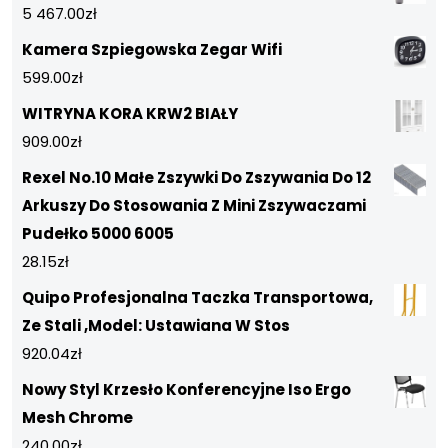
5 467.00
zł
Kamera Szpiegowska Zegar Wifi
599.00
zł
WITRYNA KORA KRW2 BIAŁY
909.00
zł
Rexel No.10 Małe Zszywki Do Zszywania Do 12
Arkuszy Do Stosowania Z Mini Zszywaczami
Pudełko 5000 6005
28.15
zł
Quipo Profesjonalna Taczka Transportowa,
Ze Stali ,Model: Ustawiana W Stos
920.04
zł
Nowy Styl Krzesło Konferencyjne Iso Ergo
Mesh Chrome
240.00
zł