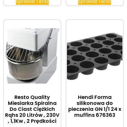
Sprawdź Teraz
Sprawdź Teraz
Resto Quality
Hendi Forma
Miesiarka Spiralna
silikonowa do
Do Ciast Ciężkich
pieczenia GN 1/1 24 x
Rqhs 20 Litrów , 230V
muffins 676363
, 1,1Kw , 2 Prędkości