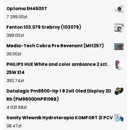
Optoma EH460ST
7 299.00
zł
Fenton 103.079 Srebrny (103079)
399.00
zł
Media-Tech Cobra Pro Revenant (Mt1257)
39.00
zł
PHILIPS HUE White and color ambiance 2 szt.
25W E14
392.74
zł
Datalogic Pm9600-Hp 1 8 Zoll Oled Display 2D
Rb (PM9600DHP910RB)
4 031.68
zł
Sanity Wlewnik Hydroterapia KOMFORT 2l PCV
38.47
zł