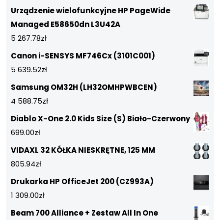
Urządzenie wielofunkcyjne HP PageWide
Managed E58650dn L3U42A
5 267.78
zł
Canon i-SENSYS MF746Cx (3101C001)
5 639.52
zł
Samsung OM32H (LH32OMHPWBCEN)
4 588.75
zł
Diablo X-One 2.0 Kids Size (S) Biało-Czerwony
699.00
zł
VIDAXL 32 KÓŁKA NIESKRĘTNE, 125 MM
805.94
zł
Drukarka HP OfficeJet 200 (CZ993A)
1 309.00
zł
Beam 700 Alliance + Zestaw All In One