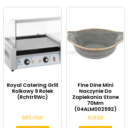
Royal Catering Grill
Fine Dine Mini
Rolkowy 9 Rolek
Naczynie Do
(Rchtr9Wc)
Zapiekania Stone
70Mm
(04ALM002592)
665.00
zł
10.63
zł