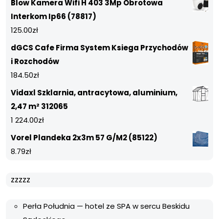
Blow Kamera Wifi H 403 3Mp Obrotowa
Interkom Ip66 (78817)
125.00
zł
dGCS Cafe Firma System Ksiega Przychodów
i Rozchodów
184.50
zł
Vidaxl Szklarnia, antracytowa, aluminium,
2,47 m² 312065
1 224.00
zł
Vorel Plandeka 2x3m 57 G/M2 (85122)
8.79
zł
zzzzz
Perła Południa — hotel ze SPA w sercu Beskidu