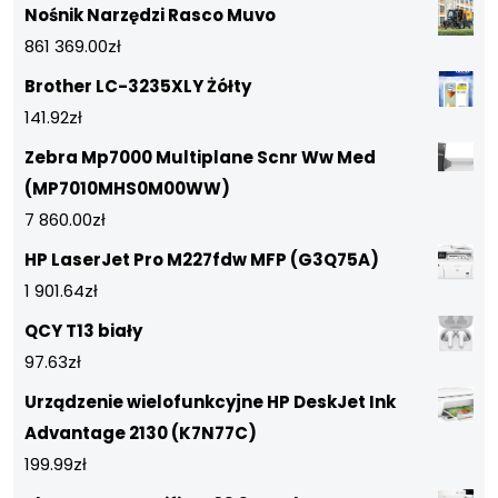
Nośnik Narzędzi Rasco Muvo
861 369.00
zł
Brother LC-3235XLY Żółty
141.92
zł
Zebra Mp7000 Multiplane Scnr Ww Med
(MP7010MHS0M00WW)
7 860.00
zł
HP LaserJet Pro M227fdw MFP (G3Q75A)
1 901.64
zł
QCY T13 biały
97.63
zł
Urządzenie wielofunkcyjne HP DeskJet Ink
Advantage 2130 (K7N77C)
199.99
zł