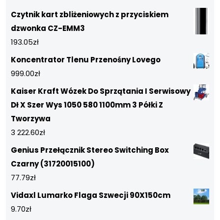
Czytnik kart zbliżeniowych z przyciskiem
dzwonka CZ-EMM3
193.05
zł
Koncentrator Tlenu Przenośny Lovego
999.00
zł
Kaiser Kraft Wózek Do Sprzątania I Serwisowy
Dł X Szer Wys 1050 580 1100mm 3 Półki Z
Tworzywa
3 222.60
zł
Genius Przełącznik Stereo Switching Box
Czarny (31720015100)
77.79
zł
Vidaxl Lumarko Flaga Szwecji 90X150cm
9.70
zł