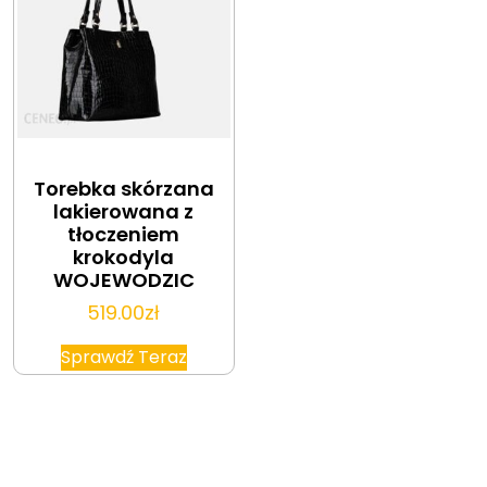
Torebka skórzana
lakierowana z
tłoczeniem
krokodyla
WOJEWODZIC
519.00
zł
Sprawdź Teraz