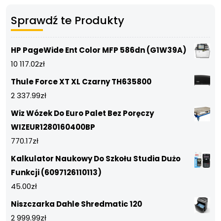
Sprawdź te Produkty
HP PageWide Ent Color MFP 586dn (G1W39A)
10 117.02
zł
Thule Force XT XL Czarny TH635800
2 337.99
zł
Wiz Wózek Do Euro Palet Bez Poręczy
WIZEUR1280160400BP
770.17
zł
Kalkulator Naukowy Do Szkołu Studia Dużo
Funkcji (6097126110113)
45.00
zł
Niszczarka Dahle Shredmatic 120
2 999.99
zł