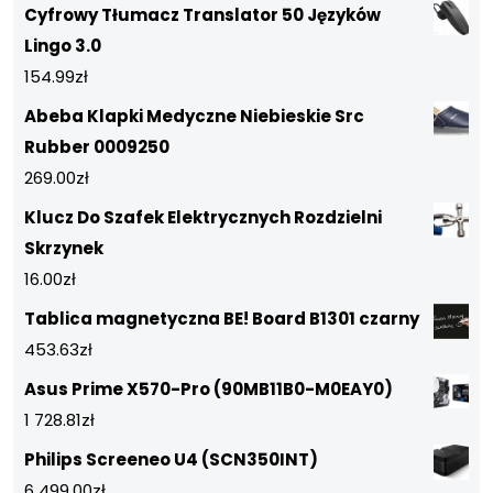
Cyfrowy Tłumacz Translator 50 Języków
Lingo 3.0
154.99
zł
Abeba Klapki Medyczne Niebieskie Src
Rubber 0009250
269.00
zł
Klucz Do Szafek Elektrycznych Rozdzielni
Skrzynek
16.00
zł
Tablica magnetyczna BE! Board B1301 czarny
453.63
zł
Asus Prime X570-Pro (90MB11B0-M0EAY0)
1 728.81
zł
Philips Screeneo U4 (SCN350INT)
6 499.00
zł