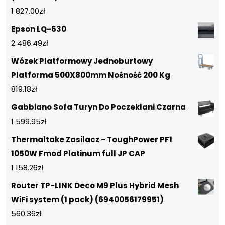
1 827.00
zł
Epson LQ-630
2 486.49
zł
Wózek Platformowy Jednoburtowy
Platforma 500X800mm Nośność 200 Kg
819.18
zł
Gabbiano Sofa Turyn Do Poczeklani Czarna
1 599.95
zł
Thermaltake Zasilacz - ToughPower PF1
1050W Fmod Platinum full JP CAP
1 158.26
zł
Router TP-LINK Deco M9 Plus Hybrid Mesh
WiFi system (1 pack) (6940056179951)
560.36
zł