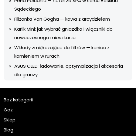
Perła Południa — hotel ze SPA w sercu Beskidu
Sądeckiego
Filiżanka Van Gogha — kawa z arcydziełem
Karlik Mini: jak wybrać gniazdka i włączniki do
nowoczesnego mieszkania
Wkłady zmiękczające do filtrów — koniec z
kamieniem w rurach
ASUS OLED: ładowanie, optymalizacja i akcesoria
dla graczy
Bez kategorii
Gaz
Sklep
Blog