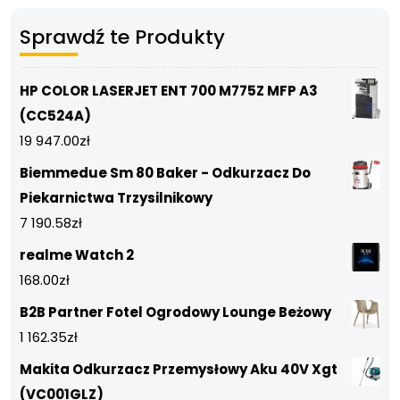
Sprawdź te Produkty
HP COLOR LASERJET ENT 700 M775Z MFP A3
(CC524A)
19 947.00
zł
Biemmedue Sm 80 Baker - Odkurzacz Do
Piekarnictwa Trzysilnikowy
7 190.58
zł
realme Watch 2
168.00
zł
B2B Partner Fotel Ogrodowy Lounge Beżowy
1 162.35
zł
Makita Odkurzacz Przemysłowy Aku 40V Xgt
(VC001GLZ)