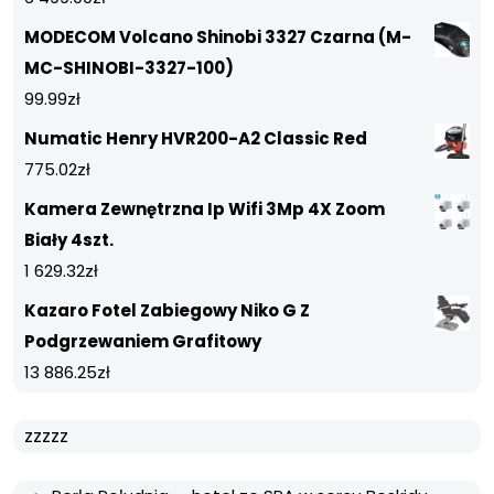
MODECOM Volcano Shinobi 3327 Czarna (M-
MC-SHINOBI-3327-100)
99.99
zł
Numatic Henry HVR200-A2 Classic Red
775.02
zł
Kamera Zewnętrzna Ip Wifi 3Mp 4X Zoom
Biały 4szt.
1 629.32
zł
Kazaro Fotel Zabiegowy Niko G Z
Podgrzewaniem Grafitowy
13 886.25
zł
zzzzz