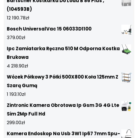
Bartscher Kostkarka Do Lodu B 86 Plus ,
(104593B)
12 190.78
zł
Bosch UniversalVac 15 06033D1100
379.00
zł
Ipc Zamiatarka Ręczna 510 M Odporna Kostka
Brukowa
4 218.90
zł
Wózek Półkowy 3 Półki 500X800 Koła 125mm Z
Szarą Gumą
1 193.10
zł
Zintronic Kamera Obrotowa Ip Gsm 3G 4G Lte
Sim 2Mp Full Hd
299.00
zł
Kamera Endoskop Na Usb 3W1 Ip67 7mm Spu-