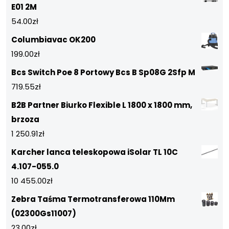
E01 2M
54.00
zł
Columbiavac OK200
199.00
zł
Bcs Switch Poe 8 Portowy Bcs B Sp08G 2Sfp M
719.55
zł
B2B Partner Biurko Flexible L 1800 x 1800 mm,
brzoza
1 250.91
zł
Karcher lanca teleskopowa iSolar TL 10C
4.107-055.0
10 455.00
zł
Zebra Taśma Termotransferowa 110Mm
(02300Gs11007)
23.00
zł