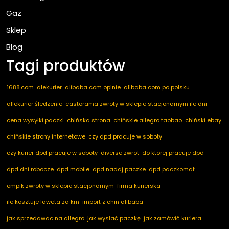
Gaz
Sklep
Blog
Tagi produktów
1688.com
alekurier
alibaba com opinie
alibaba com po polsku
allekurier śledzenie
castorama zwroty w sklepie stacjonarnym ile dni
cena wysyłki paczki
chińska strona
chińskie allegro taobao
chiński ebay
chińskie strony internetowe
czy dpd pracuje w soboty
czy kurier dpd pracuje w soboty
diverse zwrot
do ktorej pracuje dpd
dpd dni robocze
dpd mobile
dpd nadaj paczke
dpd paczkomat
empik zwroty w sklepie stacjonarnym
firma kurierska
ile kosztuje laweta za km
import z chin alibaba
jak sprzedawac na allegro
jak wysłać paczkę
jak zamówić kuriera