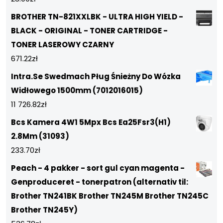
BROTHER TN-821XXLBK - ULTRA HIGH YIELD -
BLACK - ORIGINAL - TONER CARTRIDGE -
TONER LASEROWY CZARNY
671.22
zł
Intra.Se Swedmach Pług Śnieżny Do Wózka
Widłowego 1500mm (7012016015)
11 726.82
zł
Bcs Kamera 4W1 5Mpx Bcs Ea25Fsr3(H1)
2.8Mm (31093)
233.70
zł
Peach - 4 pakker - sort gul cyan magenta -
Genproduceret - tonerpatron (alternativ til:
Brother TN241BK Brother TN245M Brother TN245C
Brother TN245Y)