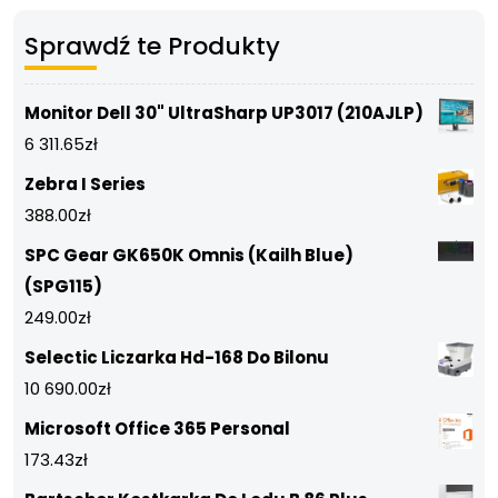
Sprawdź te Produkty
Monitor Dell 30" UltraSharp UP3017 (210AJLP)
6 311.65
zł
Zebra I Series
388.00
zł
SPC Gear GK650K Omnis (Kailh Blue)
(SPG115)
249.00
zł
Selectic Liczarka Hd-168 Do Bilonu
10 690.00
zł
Microsoft Office 365 Personal
173.43
zł