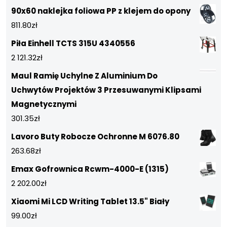
90x60 naklejka foliowa PP z klejem do opony
811.80
zł
Piła Einhell TCTS 315U 4340556
2 121.32
zł
Maul Ramię Uchylne Z Aluminium Do
Uchwytów Projektów 3 Przesuwanymi Klipsami
Magnetycznymi
301.35
zł
Lavoro Buty Robocze Ochronne M 6076.80
263.68
zł
Emax Gofrownica Rcwm-4000-E (1315)
2 202.00
zł
Xiaomi Mi LCD Writing Tablet 13.5" Biały
99.00
zł