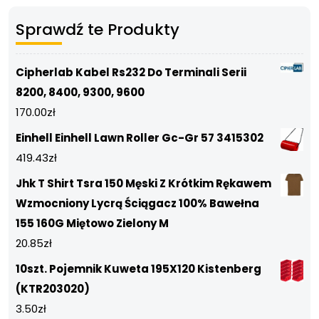
Sprawdź te Produkty
Cipherlab Kabel Rs232 Do Terminali Serii
8200, 8400, 9300, 9600
170.00
zł
Einhell Einhell Lawn Roller Gc-Gr 57 3415302
419.43
zł
Jhk T Shirt Tsra 150 Męski Z Krótkim Rękawem
Wzmocniony Lycrą Ściągacz 100% Bawełna
155 160G Miętowo Zielony M
20.85
zł
10szt. Pojemnik Kuweta 195X120 Kistenberg
(KTR203020)
3.50
zł