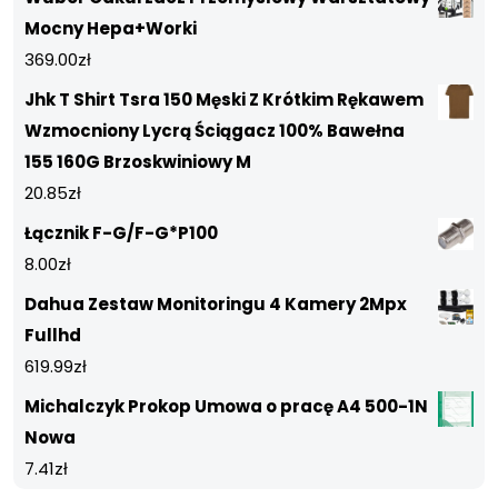
Mocny Hepa+Worki
369.00
zł
Jhk T Shirt Tsra 150 Męski Z Krótkim Rękawem
Wzmocniony Lycrą Ściągacz 100% Bawełna
155 160G Brzoskwiniowy M
20.85
zł
Łącznik F-G/F-G*P100
8.00
zł
Dahua Zestaw Monitoringu 4 Kamery 2Mpx
Fullhd
619.99
zł
Michalczyk Prokop Umowa o pracę A4 500-1N
Nowa
7.41
zł