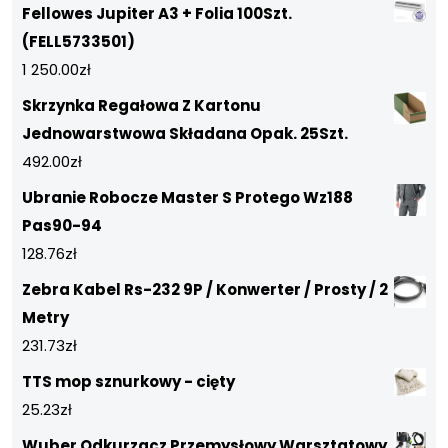
Fellowes Jupiter A3 + Folia 100Szt.
(FELL5733501)
1 250.00
zł
Skrzynka Regałowa Z Kartonu
Jednowarstwowa Składana Opak. 25Szt.
492.00
zł
Ubranie Robocze Master S Protego Wz188
Pas90-94
128.76
zł
Zebra Kabel Rs-232 9P / Konwerter / Prosty / 2
Metry
231.73
zł
TTS mop sznurkowy - cięty
25.23
zł
Wuber Odkurzacz Przemysłowy Warsztatowy