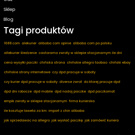
Sklep
Blog
Tagi produktów
1688.com
alekurier
alibaba com opinie
alibaba com po polsku
allekurier śledzenie
castorama zwroty w sklepie stacjonarnym ile dni
cena wysyłki paczki
chińska strona
chińskie allegro taobao
chiński ebay
chińskie strony internetowe
czy dpd pracuje w soboty
czy kurier dpd pracuje w soboty
diverse zwrot
do ktorej pracuje dpd
dpd dni robocze
dpd mobile
dpd nadaj paczke
dpd paczkomat
empik zwroty w sklepie stacjonarnym
firma kurierska
ile kosztuje laweta za km
import z chin alibaba
jak sprzedawac na allegro
jak wysłać paczkę
jak zamówić kuriera
kod pocztowy niemcy
marketplace ogłoszenia
nadaj dpd
nadaj paczkę