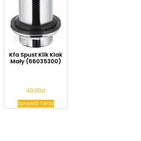
Kfa Spust Klik Klak
Mały (66035300)
49.00
zł
Sprawdź Teraz