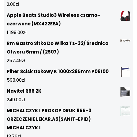
2.00
zł
Apple Beats Studio3 Wireless czarno-
czerwone (MX422EEA)
1 199.00
zł
Rm Gastro Sitko Do Wilka Ts-32/ Średnica
Otworu 6mm / (2507)
257.49
zł
Piher Ścisk tłokowy K 1000x285mm P06100
598.00
zł
Navitel R66 2K
249.00
zł
MICHALCZYK I PROKOP DRUK 855-3
ORZECZENIE LEKAR.A5(SANIT-EPID)
MICHALCZYK I
13.76
zł