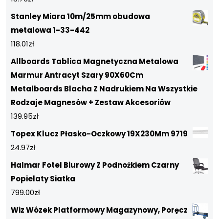
Stanley Miara 10m/25mm obudowa
metalowa 1-33-442
118.01
zł
Allboards Tablica Magnetyczna Metalowa
Marmur Antracyt Szary 90X60Cm
Metalboards Blacha Z Nadrukiem Na Wszystkie
Rodzaje Magnesów + Zestaw Akcesoriów
139.95
zł
Topex Klucz Płasko-Oczkowy 19X230Mm 9719
24.97
zł
Halmar Fotel Biurowy Z Podnożkiem Czarny
Popielaty Siatka
799.00
zł
Wiz Wózek Platformowy Magazynowy, Poręcz