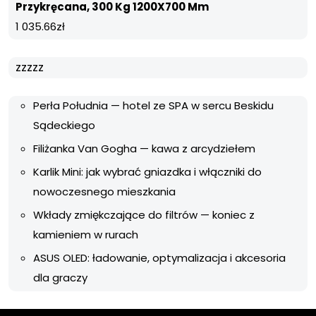
Przykręcana, 300 Kg 1200X700 Mm
1 035.66
zł
zzzzz
Perła Południa — hotel ze SPA w sercu Beskidu
Sądeckiego
Filiżanka Van Gogha — kawa z arcydziełem
Karlik Mini: jak wybrać gniazdka i włączniki do
nowoczesnego mieszkania
Wkłady zmiękczające do filtrów — koniec z
kamieniem w rurach
ASUS OLED: ładowanie, optymalizacja i akcesoria
dla graczy