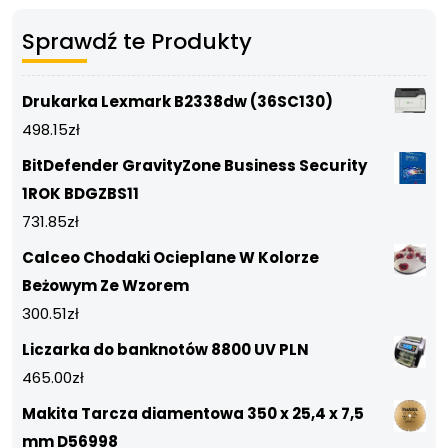
Sprawdź te Produkty
Drukarka Lexmark B2338dw (36SC130)
498.15
zł
BitDefender GravityZone Business Security
1ROK BDGZBS11
731.85
zł
Calceo Chodaki Ocieplane W Kolorze
Beżowym Ze Wzorem
300.51
zł
Liczarka do banknotów 8800 UV PLN
465.00
zł
Makita Tarcza diamentowa 350 x 25,4 x 7,5
mm D56998