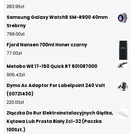
283.96
zł
Samsung Galaxy Watch5 SM-R900 40mm
Srebrny
799.00
zł
Fjord Nansen 700ml Honer czarny
77.00
zł
Metabo WE 17-150 Quick RT 601087000
906.43
zł
Dymo Ac Adaptor For Labelpoint 240 Volt
(S0721430)
220.00
zł
Złączka Do Rur Elektroinstalacyjnych Giętka,
Kątowa Lub Prosta Biały Zcl-32 (Paczka
100Szt.)