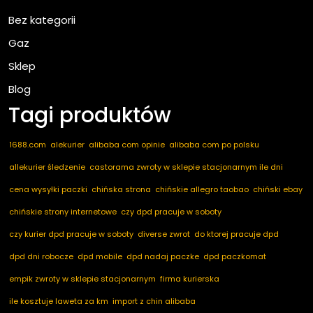
Bez kategorii
Gaz
Sklep
Blog
Tagi produktów
1688.com
alekurier
alibaba com opinie
alibaba com po polsku
allekurier śledzenie
castorama zwroty w sklepie stacjonarnym ile dni
cena wysyłki paczki
chińska strona
chińskie allegro taobao
chiński ebay
chińskie strony internetowe
czy dpd pracuje w soboty
czy kurier dpd pracuje w soboty
diverse zwrot
do ktorej pracuje dpd
dpd dni robocze
dpd mobile
dpd nadaj paczke
dpd paczkomat
empik zwroty w sklepie stacjonarnym
firma kurierska
ile kosztuje laweta za km
import z chin alibaba