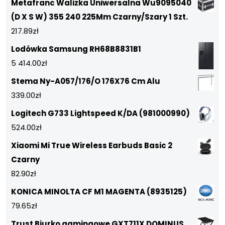
Metafranc Walizka Uniwersalna Wu9095040
(D X S W) 355 240 225Mm Czarny/Szary 1 Szt.
217.89
zł
Lodówka Samsung RH68B8831B1
5 414.00
zł
Stema Ny-A057/176/O 176X76 Cm Alu
339.00
zł
Logitech G733 Lightspeed K/DA (981000990)
524.00
zł
Xiaomi Mi True Wireless Earbuds Basic 2
Czarny
82.90
zł
KONICA MINOLTA CF M1 MAGENTA (8935125)
79.65
zł
Trust Biurko gamingowe GXT711X DOMINUS