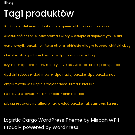
Blog
Tagi produktów
1688.com
alekurier
alibaba com opinie
alibaba com po polsku
allekurier śledzenie
castorama zwroty w sklepie stacjonarnym ile dni
cena wysyłki paczki
chińska strona
chińskie allegro taobao
chiński ebay
chińskie strony internetowe
czy dpd pracuje w soboty
czy kurier dpd pracuje w soboty
diverse zwrot
do ktorej pracuje dpd
dpd dni robocze
dpd mobile
dpd nadaj paczke
dpd paczkomat
empik zwroty w sklepie stacjonarnym
firma kurierska
ile kosztuje laweta za km
import z chin alibaba
jak sprzedawac na allegro
jak wysłać paczkę
jak zamówić kuriera
kod pocztowy niemcy
marketplace ogłoszenia
nadaj dpd
nadaj paczkę
Logistic Cargo WordPress Theme
by Misbah WP
|
nadaj paczkę dpd
notino zwroty
paczkomaty dpd
pakuten zwrot
Proudly powered by WordPress
przesyłka za pobraniem
przyczyna zwrotu towaru
taobao com po polsku