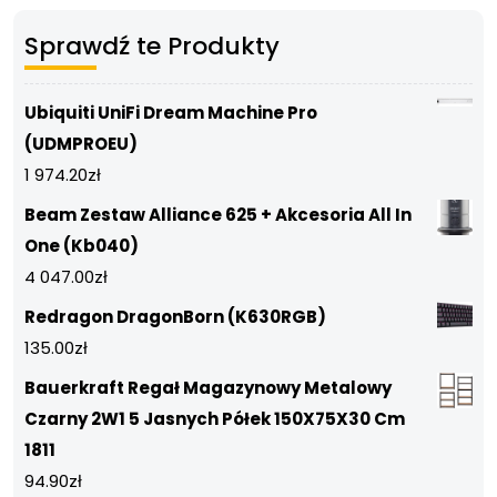
Sprawdź te Produkty
Ubiquiti UniFi Dream Machine Pro
(UDMPROEU)
1 974.20
zł
Beam Zestaw Alliance 625 + Akcesoria All In
One (Kb040)
4 047.00
zł
Redragon DragonBorn (K630RGB)
135.00
zł
Bauerkraft Regał Magazynowy Metalowy
Czarny 2W1 5 Jasnych Półek 150X75X30 Cm
1811
94.90
zł