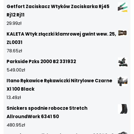
Getfort Zaciskacz Wtyków Zaciskarka Rj45
Rj12 Rj11
29.99
zł
KALETA Wtyk złączki klamrowej gwint wew. 25,
ZL0031
78.65
zł
Parkside Pzks 2000 B2 331932
549.00
zł
Itano Rękawice Rękawiczki Nitrylowe Czarne
Xl 100 Black
13.49
zł
Snickers spodnie robocze Stretch
AllroundWork 6341 50
480.95
zł