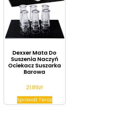
Dexxer Mata Do
Suszenia Naczyń
Ociekacz Suszarka
Barowa
21.89
zł
Sprawdź Teraz