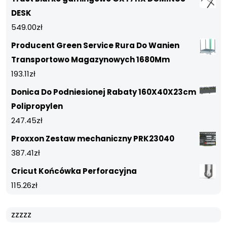
DESK
549.00
zł
Producent Green Service Rura Do Wanien
Transportowo Magazynowych 1680Mm
193.11
zł
Donica Do Podniesionej Rabaty 160X40X23cm
Polipropylen
247.45
zł
Proxxon Zestaw mechaniczny PRK23040
387.41
zł
Cricut Końcówka Perforacyjna
115.26
zł
zzzzz