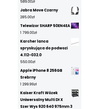
589.00
zł
Jabra Move Czarny
285.00
zł
Telewizor SHARP 50EN4EA
1 799.00
zł
Karcher lanca
spryskująca do podwozi
4.112-032.0
550.00
zł
Apple iPhone 8 256GB
Srebrny
1 299.99
zł
Kaiser Kraft Wózek
Uniwersalny Multi Dł X
Szer Wys 920 640 975mm 3