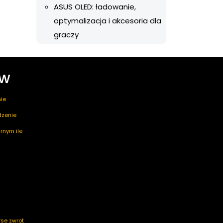
ASUS OLED: ładowanie,
optymalizacja i akcesoria dla
graczy
ów
ie
edzenie
rnym ile
rse zwrot