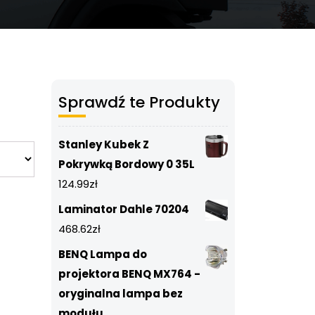
Sprawdź te Produkty
Stanley Kubek Z
Pokrywką Bordowy 0 35L
124.99
zł
Laminator Dahle 70204
468.62
zł
BENQ Lampa do
projektora BENQ MX764 -
oryginalna lampa bez
modułu