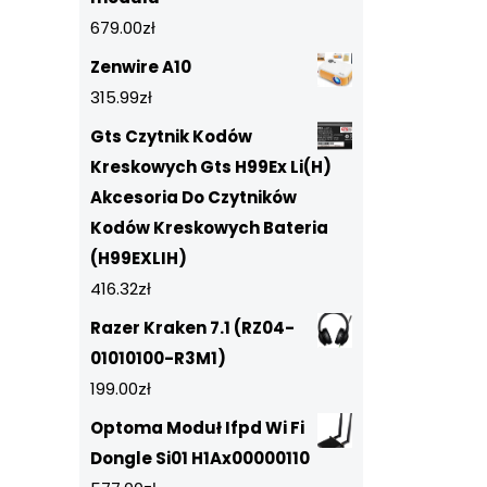
679.00
zł
Zenwire A10
315.99
zł
Gts Czytnik Kodów
Kreskowych Gts H99Ex Li(H)
Akcesoria Do Czytników
Kodów Kreskowych Bateria
(H99EXLIH)
416.32
zł
Razer Kraken 7.1 (RZ04-
01010100-R3M1)
199.00
zł
Optoma Moduł Ifpd Wi Fi
Dongle Si01 H1Ax00000110