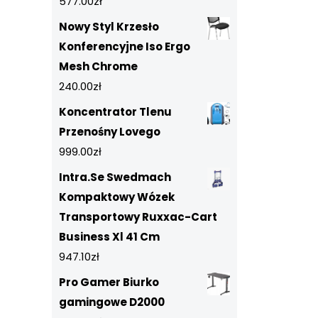
577.00
zł
Nowy Styl Krzesło
Konferencyjne Iso Ergo
Mesh Chrome
240.00
zł
Koncentrator Tlenu
Przenośny Lovego
999.00
zł
Intra.Se Swedmach
Kompaktowy Wózek
Transportowy Ruxxac-Cart
Business Xl 41 Cm
947.10
zł
Pro Gamer Biurko
gamingowe D2000