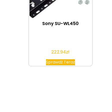
Sony SU-WL450
222.94
zł
Sprawdź Teraz