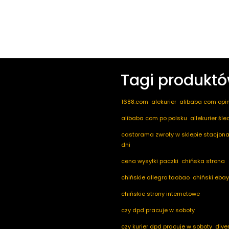
Tagi produkt
1688.com
alekurier
alibaba com opin
alibaba com po polsku
allekurier śl
castorama zwroty w sklepie stacjona
dni
cena wysyłki paczki
chińska strona
chińskie allegro taobao
chiński ebay
chińskie strony internetowe
czy dpd pracuje w soboty
czy kurier dpd pracuje w soboty
dive