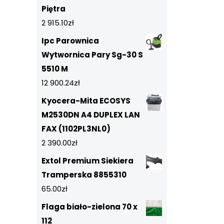
Piętra
2 915.10
zł
Ipc Parownica
Wytwornica Pary Sg-30 S
5510 M
12 900.24
zł
Kyocera-Mita ECOSYS
M2530DN A4 DUPLEX LAN
FAX (1102PL3NL0)
2 390.00
zł
Extol Premium Siekiera
Tramperska 8855310
65.00
zł
Flaga biało-zielona 70 x
112