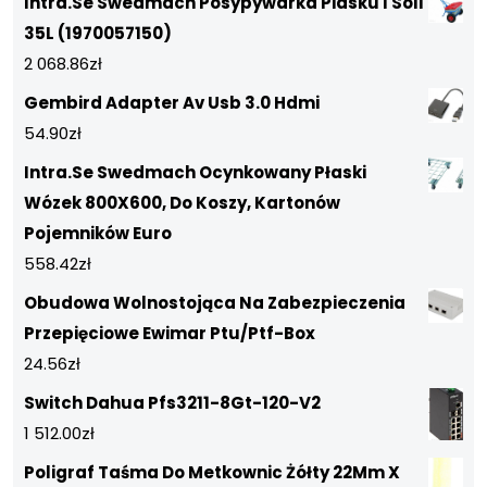
Intra.Se Swedmach Posypywarka Piasku I Soli
35L (1970057150)
2 068.86
zł
Gembird Adapter Av Usb 3.0 Hdmi
54.90
zł
Intra.Se Swedmach Ocynkowany Płaski
Wózek 800X600, Do Koszy, Kartonów
Pojemników Euro
558.42
zł
Obudowa Wolnostojąca Na Zabezpieczenia
Przepięciowe Ewimar Ptu/Ptf-Box
24.56
zł
Switch Dahua Pfs3211-8Gt-120-V2
1 512.00
zł
Poligraf Taśma Do Metkownic Żółty 22Mm X