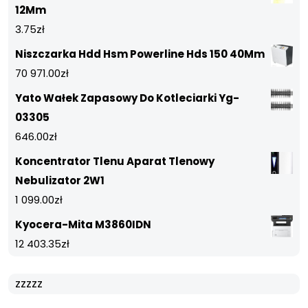
12Mm
3.75
zł
Niszczarka Hdd Hsm Powerline Hds 150 40Mm
70 971.00
zł
Yato Wałek Zapasowy Do Kotleciarki Yg-
03305
646.00
zł
Koncentrator Tlenu Aparat Tlenowy
Nebulizator 2W1
1 099.00
zł
Kyocera-Mita M3860IDN
12 403.35
zł
zzzzz