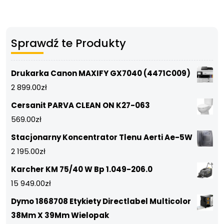
Sprawdź te Produkty
Drukarka Canon MAXIFY GX7040 (4471C009)
2 899.00
zł
Cersanit PARVA CLEAN ON K27-063
569.00
zł
Stacjonarny Koncentrator Tlenu Aerti Ae-5W
2 195.00
zł
Karcher KM 75/40 W Bp 1.049-206.0
15 949.00
zł
Dymo 1868708 Etykiety Directlabel Multicolor
38Mm X 39Mm Wielopak