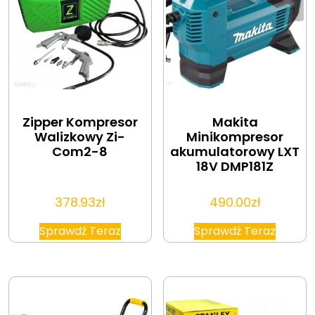
Zipper Kompresor
Makita
Walizkowy Zi-
Minikompresor
Com2-8
akumulatorowy LXT
18V DMP181Z
378.93
zł
490.00
zł
Sprawdź Teraz
Sprawdź Teraz