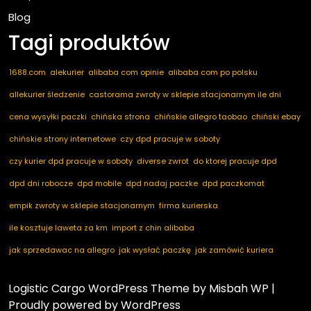
Blog
Tagi produktów
1688.com
alekurier
alibaba com opinie
alibaba com po polsku
allekurier śledzenie
castorama zwroty w sklepie stacjonarnym ile dni
cena wysyłki paczki
chińska strona
chińskie allegro taobao
chiński ebay
chińskie strony internetowe
czy dpd pracuje w soboty
czy kurier dpd pracuje w soboty
diverse zwrot
do ktorej pracuje dpd
dpd dni robocze
dpd mobile
dpd nadaj paczke
dpd paczkomat
empik zwroty w sklepie stacjonarnym
firma kurierska
ile kosztuje laweta za km
import z chin alibaba
jak sprzedawac na allegro
jak wysłać paczkę
jak zamówić kuriera
kod pocztowy niemcy
marketplace ogłoszenia
nadaj dpd
nadaj paczkę
Logistic Cargo WordPress Theme
by Misbah WP
|
nadaj paczkę dpd
notino zwroty
paczkomaty dpd
pakuten zwrot
Proudly powered by WordPress