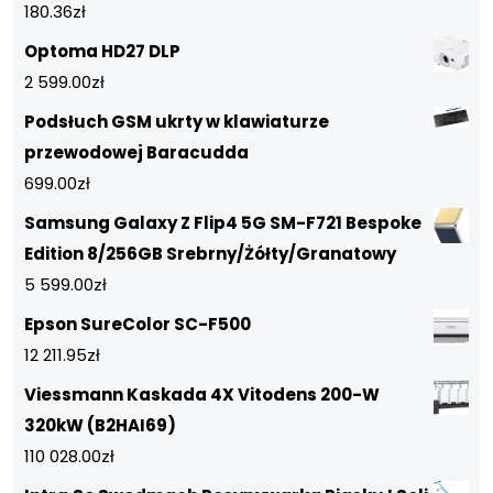
180.36
zł
Optoma HD27 DLP
2 599.00
zł
Podsłuch GSM ukrty w klawiaturze
przewodowej Baracudda
699.00
zł
Samsung Galaxy Z Flip4 5G SM-F721 Bespoke
Edition 8/256GB Srebrny/Żółty/Granatowy
5 599.00
zł
Epson SureColor SC-F500
12 211.95
zł
Viessmann Kaskada 4X Vitodens 200-W
320kW (B2HAI69)
110 028.00
zł