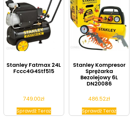
Stanley Fatmax 24L
Stanley Kompresor
Fccc4G4Stf515
Sprężarka
Bezolejowy 6L
DN20086
749.00
zł
486.52
zł
Sprawdź Teraz
Sprawdź Teraz