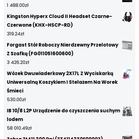
1 488.00
zł
Kingston Hyperx Cloud II Headset Czarne-
Czerwone (KHX-HSCP-RD)
319.24
zł
Forgast Stół Roboczy Nierdzewny Przelotowy
Z Szafką (FG011051600600)
3 426.20
zł
Wózek Dwuwiaderkowy 2X17L Z Wyciskarką
Uniwersalną Koszykiem I Stelażem Na Worek
Śmieci
530.00
zł
IB 10/8 L2P Urządzenie do czyszczenia suchym
lodem
58 010.49
zł