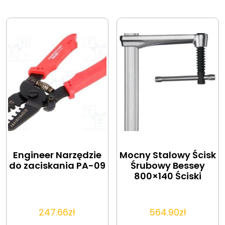
Engineer Narzędzie
Mocny Stalowy Ścisk
do zaciskania PA-09
Śrubowy Bessey
800×140 Ściski
247.66
zł
564.90
zł