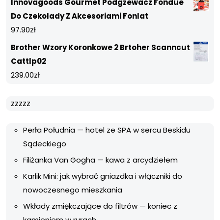
Innovagoods Gourmet Podgzewacz Fondue
Do Czekolady Z Akcesoriami Fonlat
97.90
zł
Brother Wzory Koronkowe 2 Brtoher Scanncut
Cattlp02
239.00
zł
zzzzz
Perła Południa — hotel ze SPA w sercu Beskidu
Sądeckiego
Filiżanka Van Gogha — kawa z arcydziełem
Karlik Mini: jak wybrać gniazdka i włączniki do
nowoczesnego mieszkania
Wkłady zmiękczające do filtrów — koniec z
kamieniem w rurach