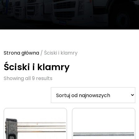
Strona główna
/ Ściski i klamry
Ściski i klamry
Sorted
Showing all 9 results
by
latest