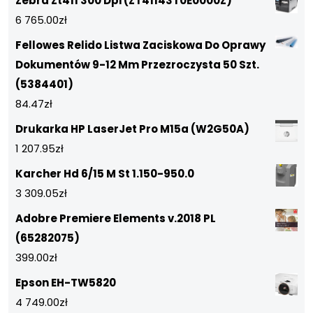
Zebra Zt411 300 Dpi (ZT41143T0E0000Z)
6 765.00
zł
Fellowes Relido Listwa Zaciskowa Do Oprawy
Dokumentów 9-12 Mm Przezroczysta 50 Szt.
(5384401)
84.47
zł
Drukarka HP LaserJet Pro M15a (W2G50A)
1 207.95
zł
Karcher Hd 6/15 M St 1.150-950.0
3 309.05
zł
Adobre Premiere Elements v.2018 PL
(65282075)
399.00
zł
Epson EH-TW5820
4 749.00
zł