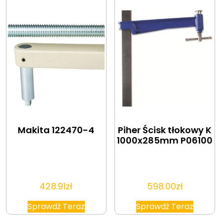
Makita 122470-4
Piher Ścisk tłokowy K
1000x285mm P06100
428.91
zł
598.00
zł
Sprawdź Teraz
Sprawdź Teraz