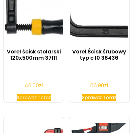
Vorel ścisk stolarski
Vorel Ścisk śrubowy
120x500mm 37111
typ c 10 38436
46.00
zł
66.90
zł
Sprawdź Teraz
Sprawdź Teraz