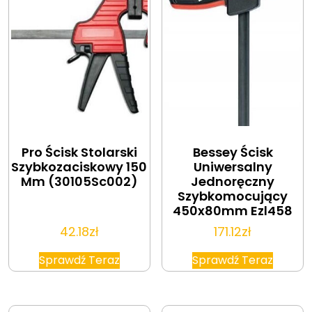
Pro Ścisk Stolarski
Bessey Ścisk
Szybkozaciskowy 150
Uniwersalny
Mm (30105Sc002)
Jednoręczny
Szybkomocujący
450x80mm Ezl458
42.18
zł
171.12
zł
Sprawdź Teraz
Sprawdź Teraz