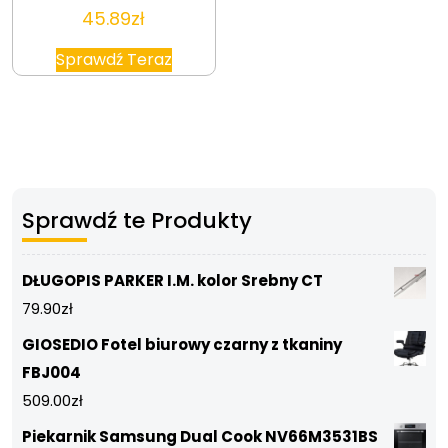
45.89
zł
Sprawdź Teraz
Sprawdź te Produkty
DŁUGOPIS PARKER I.M. kolor Srebny CT
79.90
zł
GIOSEDIO Fotel biurowy czarny z tkaniny
FBJ004
509.00
zł
Piekarnik Samsung Dual Cook NV66M3531BS