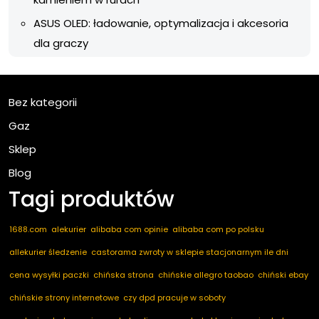
ASUS OLED: ładowanie, optymalizacja i akcesoria
dla graczy
Bez kategorii
Gaz
Sklep
Blog
Tagi produktów
1688.com
alekurier
alibaba com opinie
alibaba com po polsku
allekurier śledzenie
castorama zwroty w sklepie stacjonarnym ile dni
cena wysyłki paczki
chińska strona
chińskie allegro taobao
chiński ebay
chińskie strony internetowe
czy dpd pracuje w soboty