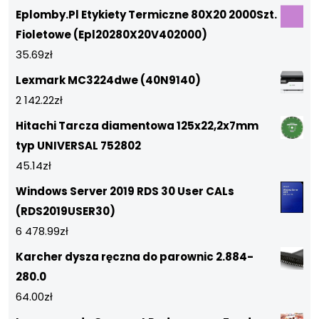
Eplomby.Pl Etykiety Termiczne 80X20 2000Szt.
Fioletowe (Epl20280X20V402000)
35.69
zł
Lexmark MC3224dwe (40N9140)
2 142.22
zł
Hitachi Tarcza diamentowa 125x22,2x7mm
typ UNIVERSAL 752802
45.14
zł
Windows Server 2019 RDS 30 User CALs
(RDS2019USER30)
6 478.99
zł
Karcher dysza ręczna do parownic 2.884-
280.0
64.00
zł