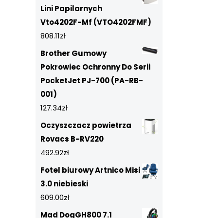
Lini Papilarnych
Vto4202F-Mf (VTO4202FMF)
808.11
zł
Brother Gumowy
Pokrowiec Ochronny Do Serii
PocketJet PJ-700 (PA-RB-
001)
127.34
zł
Oczyszczacz powietrza
Rovacs B-RV220
492.92
zł
Fotel biurowy Artnico Misi
3.0 niebieski
609.00
zł
Mad DogGH800 7.1