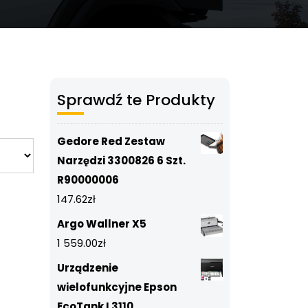
Sprawdź te Produkty
Gedore Red Zestaw
Narzędzi 3300826 6 Szt.
R90000006
147.62
zł
Argo Wallner X5
1 559.00
zł
Urządzenie
wielofunkcyjne Epson
EcoTank L3110