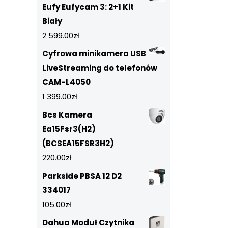
Eufy Eufycam 3: 2+1 Kit
Biały
2 599.00
zł
Cyfrowa minikamera USB
LiveStreaming do telefonów
CAM-L4050
1 399.00
zł
Bcs Kamera
Ea15Fsr3(H2)
(BCSEA15FSR3H2)
220.00
zł
Parkside PBSA 12 D2
334017
105.00
zł
Dahua Moduł Czytnika