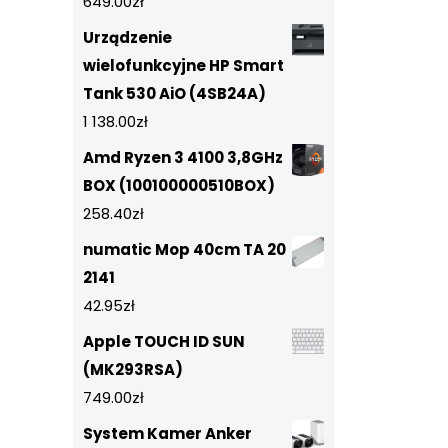
649.00
zł
Urządzenie
wielofunkcyjne HP Smart
Tank 530 AiO (4SB24A)
1 138.00
zł
Amd Ryzen 3 4100 3,8GHz
BOX (100100000510BOX)
258.40
zł
numatic Mop 40cm TA 20
2141
42.95
zł
Apple TOUCH ID SUN
(MK293RSA)
749.00
zł
System Kamer Anker