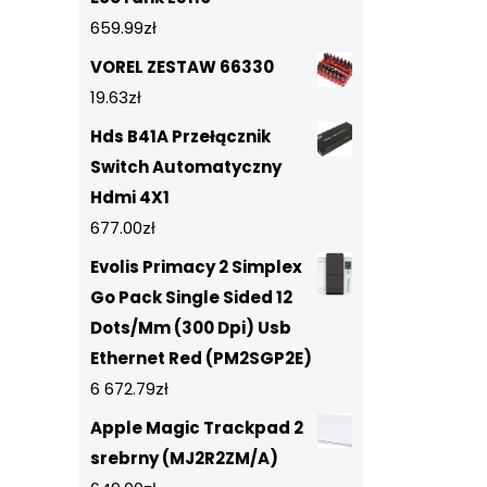
659.99
zł
VOREL ZESTAW 66330
19.63
zł
Hds B41A Przełącznik
Switch Automatyczny
Hdmi 4X1
677.00
zł
Evolis Primacy 2 Simplex
Go Pack Single Sided 12
Dots/Mm (300 Dpi) Usb
Ethernet Red (PM2SGP2E)
6 672.79
zł
Apple Magic Trackpad 2
srebrny (MJ2R2ZM/A)