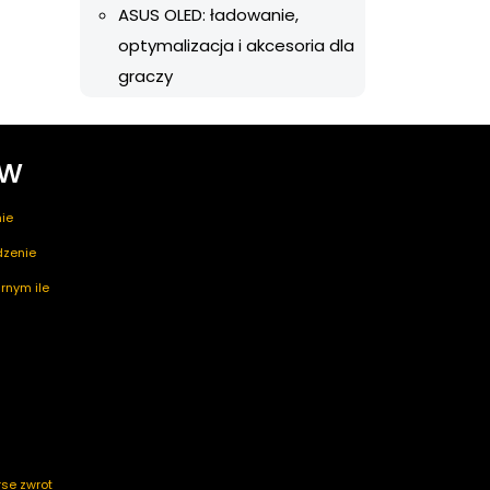
ASUS OLED: ładowanie,
optymalizacja i akcesoria dla
graczy
ów
ie
edzenie
rnym ile
rse zwrot