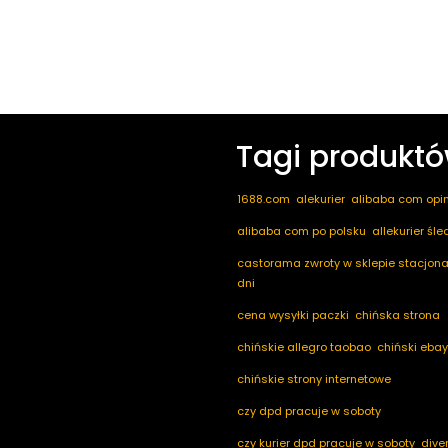
Tagi produkt
1688.com
alekurier
alibaba com opin
alibaba com po polsku
allekurier śl
castorama zwroty w sklepie stacjona
dni
cena wysyłki paczki
chińska strona
chińskie allegro taobao
chiński ebay
chińskie strony internetowe
czy dpd pracuje w soboty
czy kurier dpd pracuje w soboty
dive