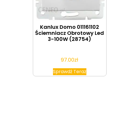
Kanlux Domo 011161102
Ściemniacz Obrotowy Led
3-100W (28754)
97.00
zł
Sprawdź Teraz