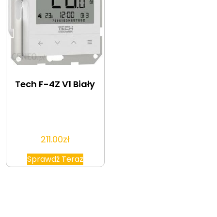
Tech F-4Z V1 Biały
211.00
zł
Sprawdź Teraz