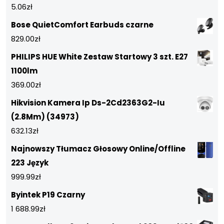
5.06
zł
Bose QuietComfort Earbuds czarne
829.00
zł
PHILIPS HUE White Zestaw Startowy 3 szt. E27
1100lm
369.00
zł
Hikvision Kamera Ip Ds-2Cd2363G2-Iu
(2.8Mm) (34973)
632.13
zł
Najnowszy Tłumacz Głosowy Online/Offline
223 Język
999.99
zł
Byintek P19 Czarny
1 688.99
zł