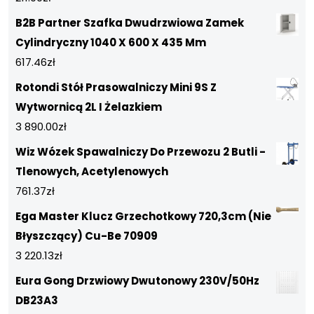
B2B Partner Szafka Dwudrzwiowa Zamek
Cylindryczny 1040 X 600 X 435 Mm
617.46
zł
Rotondi Stół Prasowalniczy Mini 9S Z
Wytwornicą 2L I Żelazkiem
3 890.00
zł
Wiz Wózek Spawalniczy Do Przewozu 2 Butli -
Tlenowych, Acetylenowych
761.37
zł
Ega Master Klucz Grzechotkowy 720,3cm (Nie
Błyszczący) Cu-Be 70909
3 220.13
zł
Eura Gong Drzwiowy Dwutonowy 230V/50Hz
DB23A3