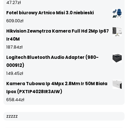
47.27
zł
Fotel biurowy Artnico Misi 3.0 niebieski
609.00
zł
Hikvision Zewnętrza Kamera Full Hd 2Mp Ip67
Ir40M
187.84
zł
Logitech Bluetooth Audio Adapter (980-
000912)
149.45
zł
Kamera Tubowa Ip 4Mpx 2.8Mm Ir 50M Biała
Ipox (PXTIP4028IR3AIW)
658.44
zł
zzzzz