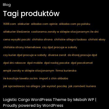
Blog
Tagi produktów
1688.com
alekurier
alibaba com opinie
alibaba com po polsku
allekurier śledzenie
castorama zwroty w sklepie stacjonarnym ile dni
cena wysyłki paczki
chińska strona
chińskie allegro taobao
chiński ebay
chińskie strony internetowe
czy dpd pracuje w soboty
czy kurier dpd pracuje w soboty
diverse zwrot
do ktorej pracuje dpd
dpd dni robocze
dpd mobile
dpd nadaj paczke
dpd paczkomat
empik zwroty w sklepie stacjonarnym
firma kurierska
ile kosztuje laweta za km
import z chin alibaba
jak sprzedawac na allegro
jak wysłać paczkę
jak zamówić kuriera
kod pocztowy niemcy
marketplace ogłoszenia
nadaj dpd
nadaj paczkę
Logistic Cargo WordPress Theme
by Misbah WP
|
nadaj paczkę dpd
notino zwroty
paczkomaty dpd
pakuten zwrot
Proudly powered by WordPress