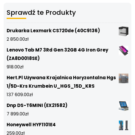
Sprawdź te Produkty
Drukarka Lexmark CS720de (40C9136)
2 850.00
zł
Lenovo Tab M7 3Rd Gen 32GB 4G Iron Grey
(ZA8D0018SE)
918.00
zł
Hert.Pl Używana Krajalnica Horyzontalna Hgs
1/5D-Krs Krumbein U_HGS_15D_KRS
137 609.00
zł
Dnp DS-T6MINI (EX21582)
7 899.00
zł
Honeywell HYF1101E4
259.00
zł