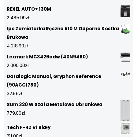
REXEL AUTO+ 130M
2 485.99
zł
Ipc Zamiatarka Ręczna 510 M Odporna Kostka
Brukowa
4 218.90
zł
Lexmark MC3426adw (40N9460)
2 000.00
zł
Datalogic Manual, Gryphon Reference
(90ACC1780)
32.95
zł
Sum 320 W Szafa Metalowa Ubraniowa
779.00
zł
Tech F-4Z V1 Biały
211.00
zł