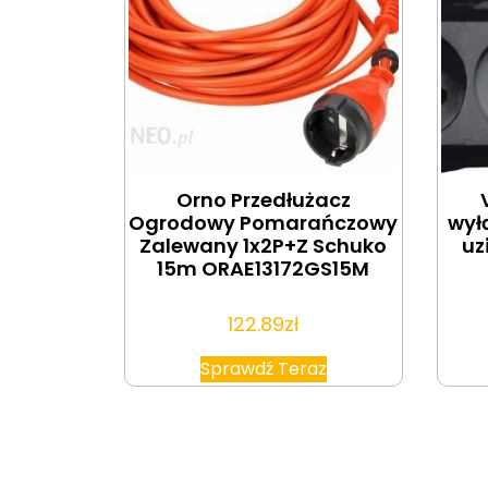
Orno Przedłużacz
Ogrodowy Pomarańczowy
wył
Zalewany 1x2P+Z Schuko
uz
15m ORAE13172GS15M
122.89
zł
Sprawdź Teraz