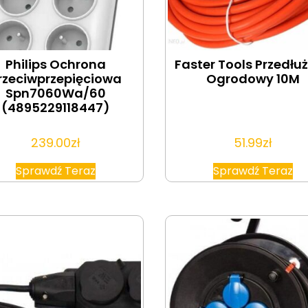
Philips Ochrona
Faster Tools Przedłu
rzeciwprzepięciowa
Ogrodowy 10M
Spn7060Wa/60
(4895229118447)
239.00
zł
51.99
zł
Sprawdź Teraz
Sprawdź Teraz