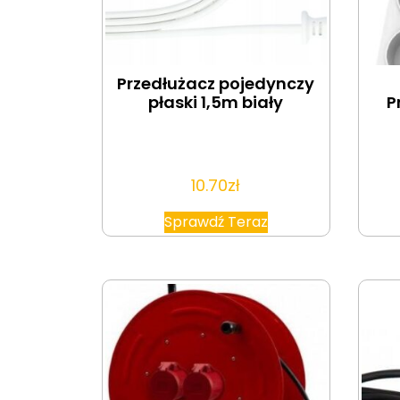
Przedłużacz pojedynczy
płaski 1,5m biały
P
10.70
zł
Sprawdź Teraz