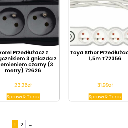
Vorel Przedłużacz z
Toya Sthor Przedłuża
ącznikiem 3 gniazda z
1,5m T72356
iemieniem czarny (3
metry) 72626
23.26
zł
31.99
zł
Sprawdź Teraz
Sprawdź Teraz
1
2
→