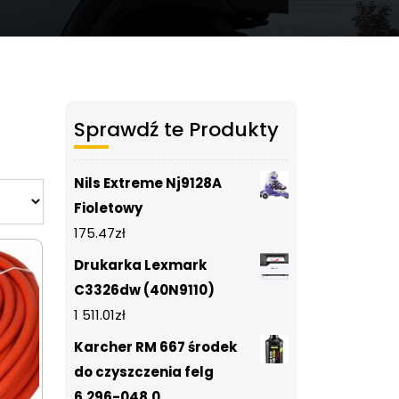
Sprawdź te Produkty
Nils Extreme Nj9128A
Fioletowy
175.47
zł
Drukarka Lexmark
C3326dw (40N9110)
1 511.01
zł
Karcher RM 667 środek
do czyszczenia felg
6.296-048.0