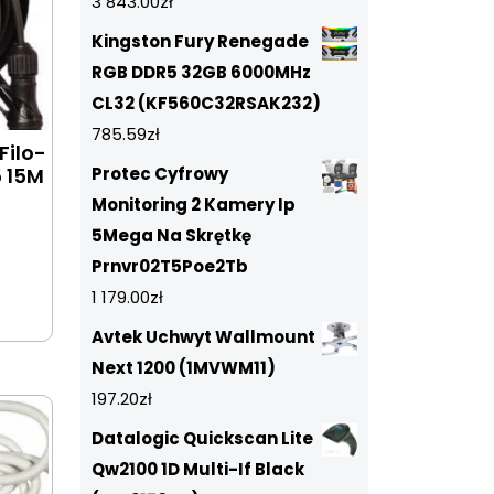
3 843.00
zł
Kingston Fury Renegade
RGB DDR5 32GB 6000MHz
CL32 (KF560C32RSAK232)
785.59
zł
Filo-
5 15M
Protec Cyfrowy
Monitoring 2 Kamery Ip
5Mega Na Skrętkę
Prnvr02T5Poe2Tb
1 179.00
zł
Avtek Uchwyt Wallmount
Next 1200 (1MVWM11)
197.20
zł
Datalogic Quickscan Lite
Qw2100 1D Multi-If Black