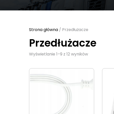
Strona główna
/ Przedłużacze
Przedłużacze
Sorted
Wyświetlanie 1–9 z 12 wyników
by
latest