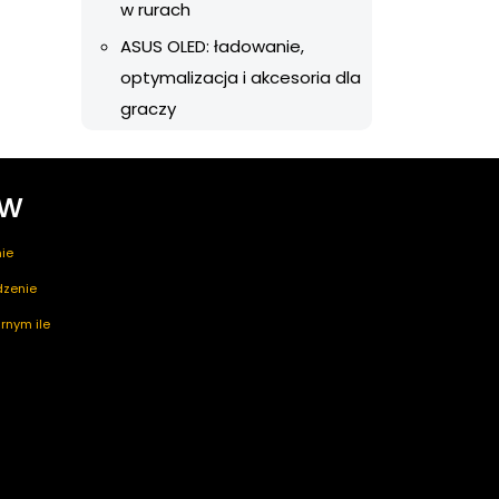
w rurach
ASUS OLED: ładowanie,
optymalizacja i akcesoria dla
graczy
ów
ie
edzenie
rnym ile