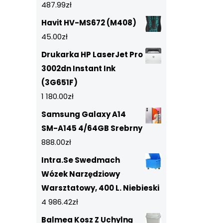
487.99
zł
Havit HV-MS672 (M408)
45.00
zł
Drukarka HP LaserJet Pro
3002dn Instant Ink
(3G651F)
1 180.00
zł
Samsung Galaxy A14
SM-A145 4/64GB Srebrny
888.00
zł
Intra.Se Swedmach
Wózek Narzędziowy
Warsztatowy, 400 L. Niebieski
4 986.42
zł
Balmea Kosz Z Uchylną