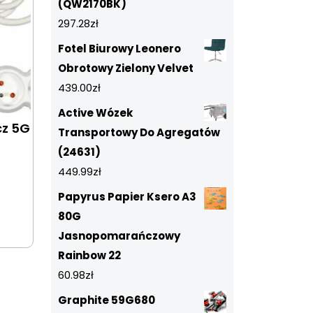
(QW2170BK)
297.28
zł
Fotel Biurowy Leonero
Obrotowy Zielony Velvet
439.00
zł
Active Wózek
cz 5G
Transportowy Do Agregatów
(24631)
449.99
zł
Papyrus Papier Ksero A3
80G
Jasnopomarańczowy
Rainbow 22
60.98
zł
Graphite 59G680