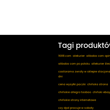
Tagi produkt
1688.com
alekurier
alibaba com opin
alibaba com po polsku
allekurier śl
castorama zwroty w sklepie stacjona
dni
cena wysyłki paczki
chińska strona
chińskie allegro taobao
chiński ebay
chińskie strony internetowe
czy dpd pracuje w soboty