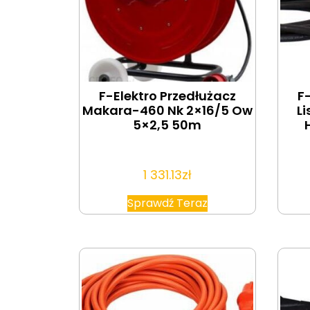
F-Elektro Przedłużacz
F
Makara-460 Nk 2×16/5 Ow
L
5×2,5 50m
1 331.13
zł
Sprawdź Teraz