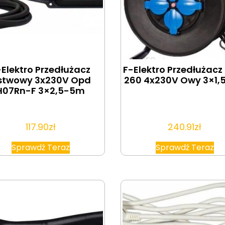
-Elektro Przedłużacz
F-Elektro Przedłużacz 
istwowy 3x230V Opd
260 4x230V Owy 3×1,
H07Rn-F 3×2,5-5m
117.90
zł
240.91
zł
Sprawdź Teraz
Sprawdź Teraz