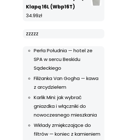
Klapą 16L (Wbp16T)
34.99
zł
zzzzz
Perła Południa — hotel ze
SPA w sercu Beskidu
Sądeckiego
Filiżanka Van Gogha — kawa
z arcydziełem
Karlik Mini: jak wybrać
gniazdka i włączniki do
nowoczesnego mieszkania
Wkłady zmiękczające do
filtrów — koniec z kamieniem