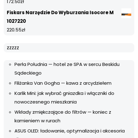
172.50
zł
Fiskars Narzędzie Do Wyburzania Isocore M
1027220
220.55
zł
zzzzz
Perła Południa — hotel ze SPA w sercu Beskidu
Sądeckiego
Filiżanka Van Gogha — kawa z arcydziełem
Karlik Mini: jak wybrać gniazdka i włączniki do
nowoczesnego mieszkania
Wkłady zmiękczające do filtrów — koniec z
kamieniem w rurach
ASUS OLED: ładowanie, optymalizacja i akcesoria