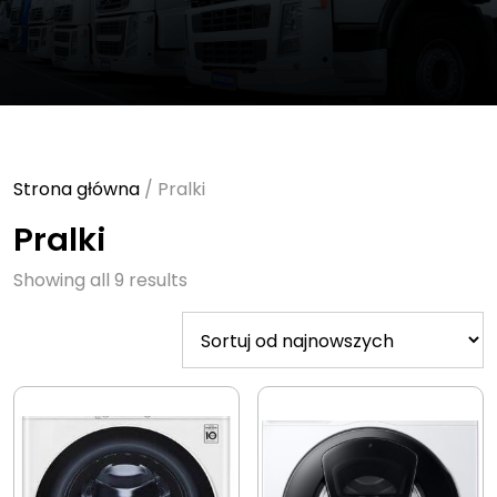
Strona główna
/ Pralki
Pralki
Sorted
Showing all 9 results
by
latest