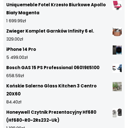
Uniquemeble Fotel Krzesło Biurkowe Apollo
Biały Magenta
1 699.99
zł
Zwieger Komplet Garnków Infinity 6 el.
329.00
zł
iPhone 14 Pro
5 499.00
zł
Bosch GAS 15 PS Professional 06019E5100
658.59
zł
Końskie Salerno Glass Kitchen 3 Centro
20X60
84.40
zł
Honeywell Czytnik Prezentacyjny Hf680
(Hf680-R0-2Rs232-Uk)