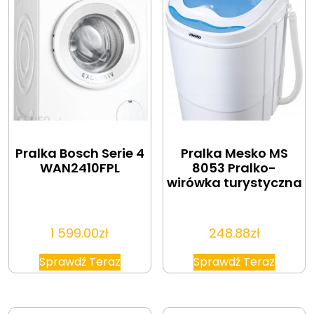
Pralka Bosch Serie 4
Pralka Mesko MS
WAN2410FPL
8053 Pralko-
wirówka turystyczna
1 599.00
zł
248.88
zł
Sprawdź Teraz
Sprawdź Teraz