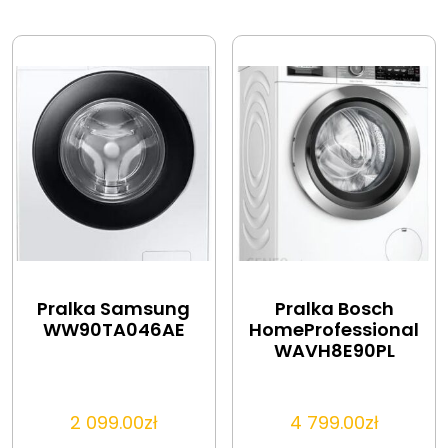
Pralka Samsung
Pralka Bosch
WW90TA046AE
HomeProfessional
WAVH8E90PL
2 099.00
zł
4 799.00
zł