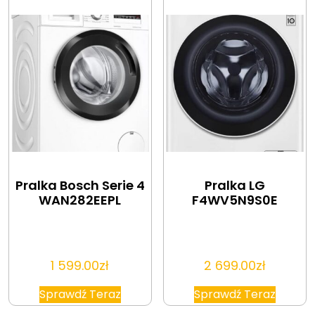
Pralka Bosch Serie 4
Pralka LG
WAN282EEPL
F4WV5N9S0E
1 599.00
zł
2 699.00
zł
Sprawdź Teraz
Sprawdź Teraz