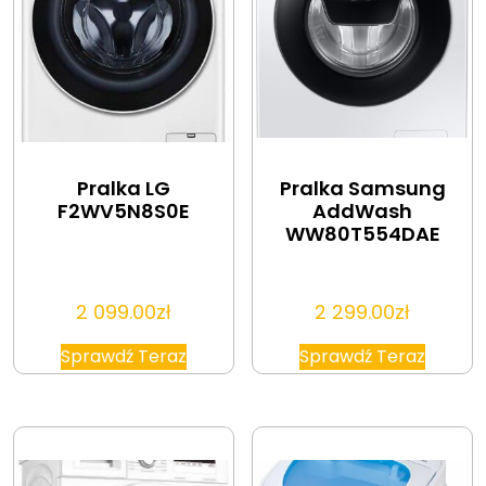
Pralka LG
Pralka Samsung
F2WV5N8S0E
AddWash
WW80T554DAE
2 099.00
zł
2 299.00
zł
Sprawdź Teraz
Sprawdź Teraz