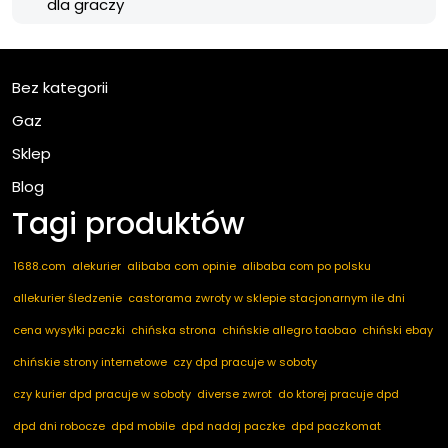
dla graczy
Bez kategorii
Gaz
Sklep
Blog
Tagi produktów
1688.com
alekurier
alibaba com opinie
alibaba com po polsku
allekurier śledzenie
castorama zwroty w sklepie stacjonarnym ile dni
cena wysyłki paczki
chińska strona
chińskie allegro taobao
chiński ebay
chińskie strony internetowe
czy dpd pracuje w soboty
czy kurier dpd pracuje w soboty
diverse zwrot
do ktorej pracuje dpd
dpd dni robocze
dpd mobile
dpd nadaj paczke
dpd paczkomat