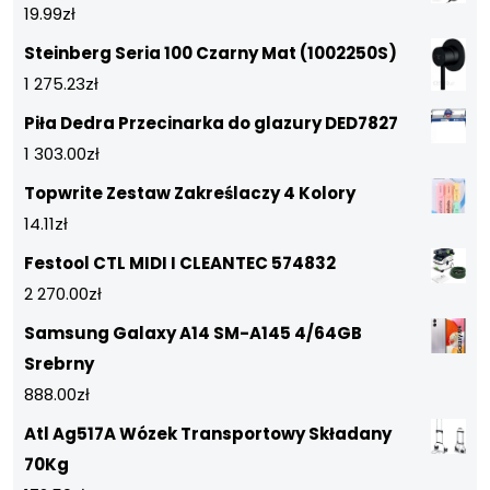
19.99
zł
Steinberg Seria 100 Czarny Mat (1002250S)
1 275.23
zł
Piła Dedra Przecinarka do glazury DED7827
1 303.00
zł
Topwrite Zestaw Zakreślaczy 4 Kolory
14.11
zł
Festool CTL MIDI I CLEANTEC 574832
2 270.00
zł
Samsung Galaxy A14 SM-A145 4/64GB
Srebrny
888.00
zł
Atl Ag517A Wózek Transportowy Składany
70Kg