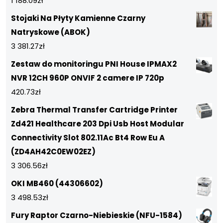
1 188.09
zł
Stojaki Na Płyty Kamienne Czarny
Natryskowe (ABOK)
3 381.27
zł
Zestaw do monitoringu PNI House IPMAX2
NVR 12CH 960P ONVIF 2 camere IP 720p
420.73
zł
Zebra Thermal Transfer Cartridge Printer
Zd421 Healthcare 203 Dpi Usb Host Modular
Connectivity Slot 802.11Ac Bt4 Row Eu A
(ZD4AH42C0EW02EZ)
3 306.56
zł
OKI MB460 (44306602)
3 498.53
zł
Fury Raptor Czarno-Niebieskie (NFU-1584)