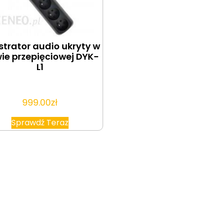
strator audio ukryty w
wie przepięciowej DYK-
L1
999.00
zł
Sprawdź Teraz