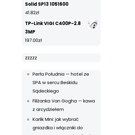
Solid SP13 1051600
41.82
zł
TP-Link VIGI C400P-2.8
3MP
197.00
zł
zzzzz
Perła Południa — hotel ze
SPA w sercu Beskidu
Sądeckiego
Filiżanka Van Gogha — kawa
z arcydziełem
Karlik Mini: jak wybrać
gniazdka i włączniki do