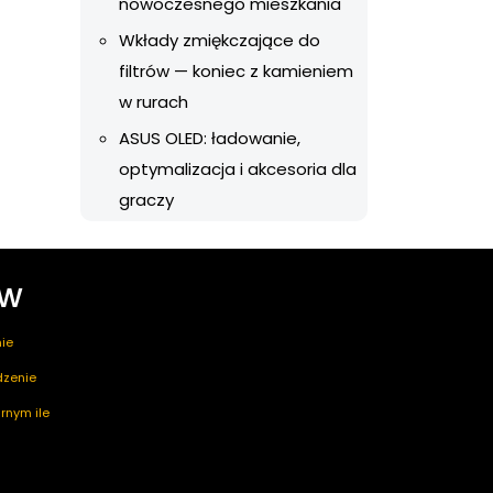
nowoczesnego mieszkania
Wkłady zmiękczające do
filtrów — koniec z kamieniem
w rurach
ASUS OLED: ładowanie,
optymalizacja i akcesoria dla
graczy
ów
ie
edzenie
rnym ile