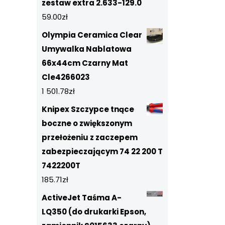
zestaw extra 2.633-129.0
59.00
zł
Olympia Ceramica Clear
Umywalka Nablatowa
66x44cm Czarny Mat
Cle4266023
1 501.78
zł
Knipex Szczypce tnące
boczne o zwiększonym
przełożeniu z zaczepem
zabezpieczającym 74 22 200 T
7422200T
185.71
zł
ActiveJet Taśma A-
LQ350 (do drukarki Epson,