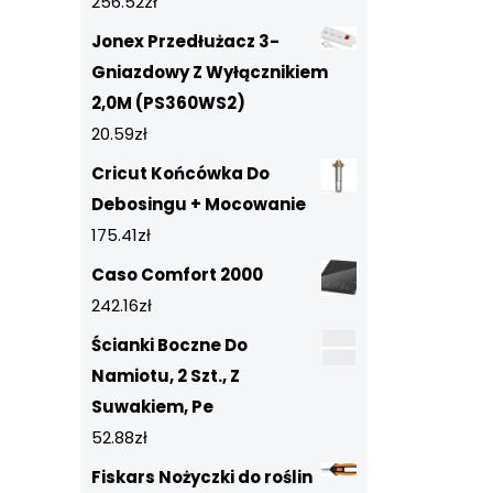
256.52
zł
Jonex Przedłużacz 3-
Gniazdowy Z Wyłącznikiem
2,0M (PS360WS2)
20.59
zł
Cricut Końcówka Do
Debosingu + Mocowanie
175.41
zł
Caso Comfort 2000
242.16
zł
Ścianki Boczne Do
Namiotu, 2 Szt., Z
Suwakiem, Pe
52.88
zł
Fiskars Nożyczki do roślin