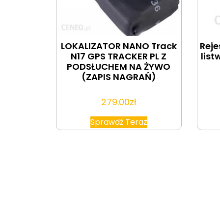
LOKALIZATOR NANO Track
Reje
N17 GPS TRACKER PL Z
list
PODSŁUCHEM NA ŻYWO
(ZAPIS NAGRAŃ)
279.00
zł
Sprawdź Teraz