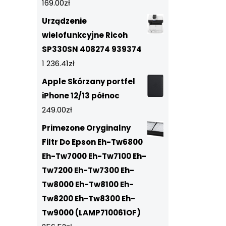
169.00
zł
Urządzenie
wielofunkcyjne Ricoh
SP330SN 408274 939374
1 236.41
zł
Apple Skórzany portfel
iPhone 12/13 północ
249.00
zł
Primezone Oryginalny
Filtr Do Epson Eh-Tw6800
Eh-Tw7000 Eh-Tw7100 Eh-
Tw7200 Eh-Tw7300 Eh-
Tw8000 Eh-Tw8100 Eh-
Tw8200 Eh-Tw8300 Eh-
Tw9000 (LAMP710061OF)