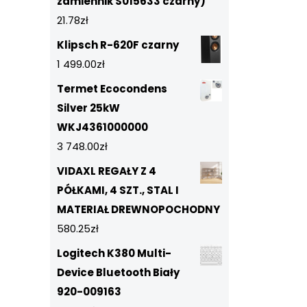
zamiennik S015633 czarny)
21.78
zł
Klipsch R-620F czarny
1 499.00
zł
Termet Ecocondens
Silver 25kW
WKJ4361000000
3 748.00
zł
VIDAXL REGAŁY Z 4
PÓŁKAMI, 4 SZT., STAL I
MATERIAŁ DREWNOPOCHODNY
580.25
zł
Logitech K380 Multi-
Device Bluetooth Biały
920-009163