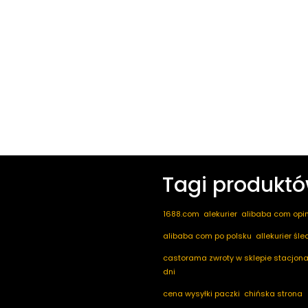
Tagi produkt
1688.com
alekurier
alibaba com opin
alibaba com po polsku
allekurier śl
castorama zwroty w sklepie stacjona
dni
cena wysyłki paczki
chińska strona