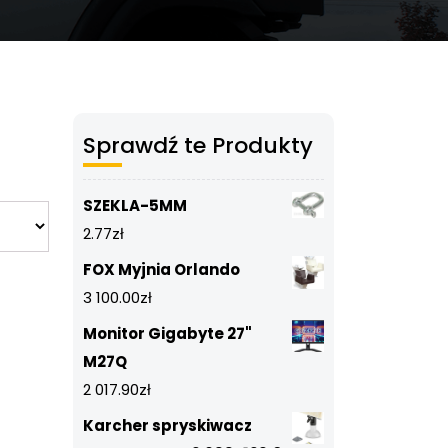
Sprawdź te Produkty
SZEKLA-5MM
2.77
zł
FOX Myjnia Orlando
3 100.00
zł
Monitor Gigabyte 27"
M27Q
2 017.90
zł
Karcher spryskiwacz