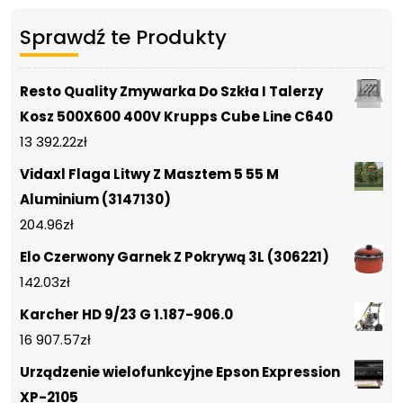
Sprawdź te Produkty
Resto Quality Zmywarka Do Szkła I Talerzy
Kosz 500X600 400V Krupps Cube Line C640
13 392.22
zł
Vidaxl Flaga Litwy Z Masztem 5 55 M
Aluminium (3147130)
204.96
zł
Elo Czerwony Garnek Z Pokrywą 3L (306221)
142.03
zł
Karcher HD 9/23 G 1.187-906.0
16 907.57
zł
Urządzenie wielofunkcyjne Epson Expression
XP-2105