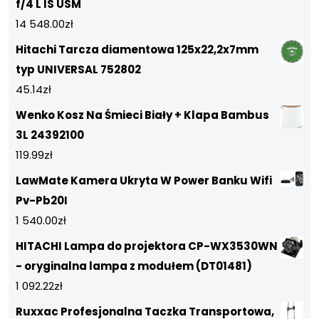
f/4 L IS USM
14 548.00
zł
Hitachi Tarcza diamentowa 125x22,2x7mm
typ UNIVERSAL 752802
45.14
zł
Wenko Kosz Na Śmieci Biały + Klapa Bambus
3L 24392100
119.99
zł
LawMate Kamera Ukryta W Power Banku Wifi
Pv-Pb20I
1 540.00
zł
HITACHI Lampa do projektora CP-WX3530WN
- oryginalna lampa z modułem (DT01481)
1 092.22
zł
Ruxxac Profesjonalna Taczka Transportowa,