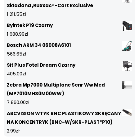
Składana ,Ruxxac®-Cart Exclusive
1 211.55
zł
Byintek P19 Czarny
1 688.99
zł
Bosch ARM 34 06008A6101
566.65
zł
Sit Plus Fotel Dream Czarny
405.00
zł
Zebra Mp7000 Multiplane Scnr Ww Med
(MP7010MHS0M00WW)
7 860.00
zł
ABCVISION WTYK BNC PLASTIKOWY SKRĘCANY
NA KONCENTRYK (BNC-W/SKR-PLAST*P10)
2.99
zł