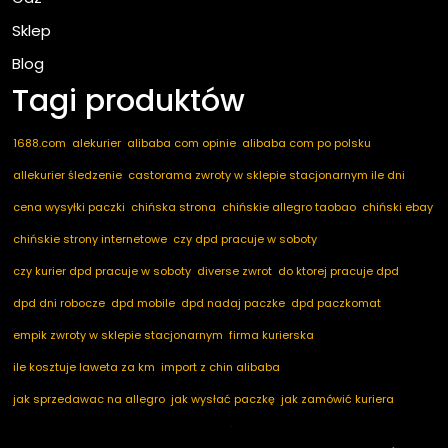
Sklep
Blog
Tagi produktów
1688.com
alekurier
alibaba com opinie
alibaba com po polsku
allekurier śledzenie
castorama zwroty w sklepie stacjonarnym ile dni
cena wysyłki paczki
chińska strona
chińskie allegro taobao
chiński ebay
chińskie strony internetowe
czy dpd pracuje w soboty
czy kurier dpd pracuje w soboty
diverse zwrot
do ktorej pracuje dpd
dpd dni robocze
dpd mobile
dpd nadaj paczke
dpd paczkomat
empik zwroty w sklepie stacjonarnym
firma kurierska
ile kosztuje laweta za km
import z chin alibaba
jak sprzedawac na allegro
jak wysłać paczkę
jak zamówić kuriera
kod pocztowy niemcy
marketplace ogłoszenia
nadaj dpd
nadaj paczkę