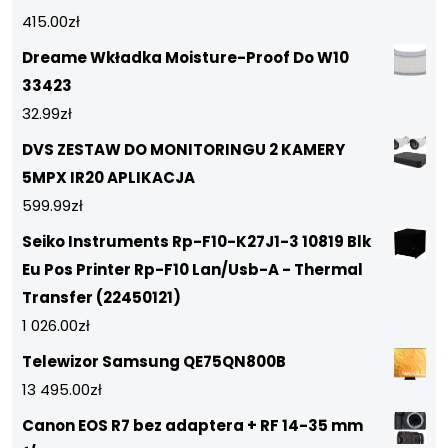
415.00
zł
Dreame Wkładka Moisture-Proof Do W10
33423
32.99
zł
DVS ZESTAW DO MONITORINGU 2 KAMERY
5MPX IR20 APLIKACJA
599.99
zł
Seiko Instruments Rp-F10-K27J1-3 10819 Blk
Eu Pos Printer Rp-F10 Lan/Usb-A - Thermal
Transfer (22450121)
1 026.00
zł
Telewizor Samsung QE75QN800B
13 495.00
zł
Canon EOS R7 bez adaptera + RF 14-35 mm