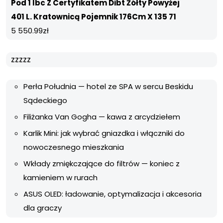
Pod 1 Ibc Z Certyfikatem Dibt Żółty Powyżej
401 L. Kratownicą Pojemnik 176Cm X 135 71
5 550.99
zł
zzzzz
Perła Południa — hotel ze SPA w sercu Beskidu
Sądeckiego
Filiżanka Van Gogha — kawa z arcydziełem
Karlik Mini: jak wybrać gniazdka i włączniki do
nowoczesnego mieszkania
Wkłady zmiękczające do filtrów — koniec z
kamieniem w rurach
ASUS OLED: ładowanie, optymalizacja i akcesoria
dla graczy