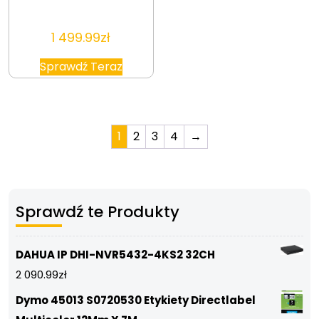
1 499.99
zł
Sprawdź Teraz
1
2
3
4
→
Sprawdź te Produkty
DAHUA IP DHI-NVR5432-4KS2 32CH
2 090.99
zł
Dymo 45013 S0720530 Etykiety Directlabel