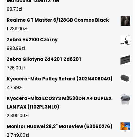
Multicolor 12Mm X 7M
88.73
zł
Realme GT Master 6/128GB Cosmos Black
1 239.00
zł
Zebra Hs2100 Czarny
993.99
zł
Zebra Gilotyna Zd420T Zd620T
726.09
zł
Kyocera-Mita Pulley Retard (302N406040)
47.99
zł
Kyocera-Mita ECOSYS M2530DN A4 DUPLEX
LAN FAX (1102PL3NL0)
2 390.00
zł
Monitor Huawei 28,2" MateView (53060276)
2 749.00
zł