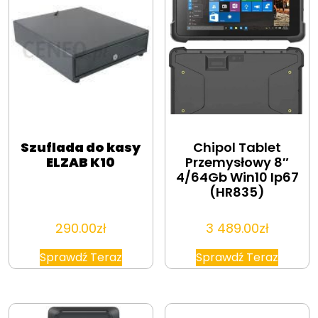
Szuflada do kasy
Chipol Tablet
ELZAB K10
Przemysłowy 8″
4/64Gb Win10 Ip67
(HR835)
290.00
zł
3 489.00
zł
Sprawdź Teraz
Sprawdź Teraz