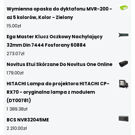
Wymienna opaska do dyktafonu MVR-200 -
aż 5 kolorów, Kolor - Zielony
15.00
zł
Ega Master Klucz Oczkowy Nachylający
32mm Din 7444 Fosforany 60884
273.07
zł
Novitus Etui Skórzane Do Novitus One Online
179.00
zł
HITACHI Lampa do projektora HITACHI CP-
RX70 - oryginalna lampa z modułem
(DT00781)
1 389.38
zł
BCS NVR32045ME
2 210.00
zł