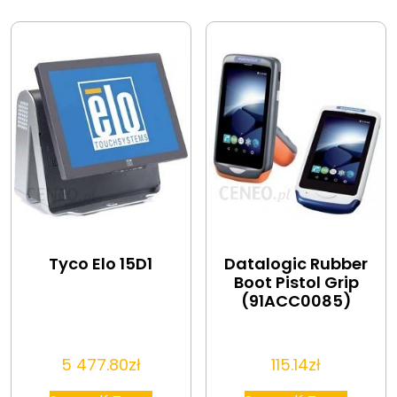
Tyco Elo 15D1
Datalogic Rubber
Boot Pistol Grip
(91ACC0085)
5 477.80
zł
115.14
zł