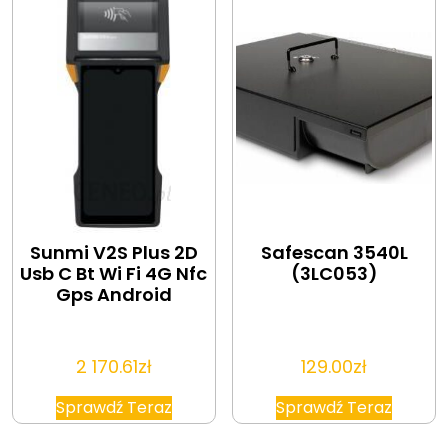
Sunmi V2S Plus 2D
Safescan 3540L
Usb C Bt Wi Fi 4G Nfc
(3LC053)
Gps Android
2 170.61
zł
129.00
zł
Sprawdź Teraz
Sprawdź Teraz