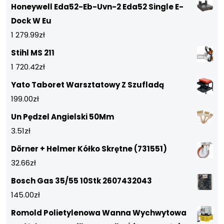
Honeywell Eda52-Eb-Uvn-2 Eda52 Single E-
Dock W Eu
1 279.99
zł
Stihl MS 211
1 720.42
zł
Yato Taboret Warsztatowy Z Szufladą
199.00
zł
Un Pędzel Angielski 50Mm
3.51
zł
Dörner + Helmer Kółko Skrętne (731551)
32.66
zł
Bosch Gas 35/55 10Stk 2607432043
145.00
zł
Romold Polietylenowa Wanna Wychwytowa