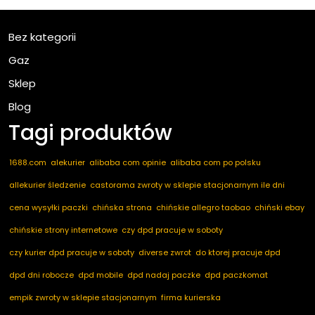
Bez kategorii
Gaz
Sklep
Blog
Tagi produktów
1688.com
alekurier
alibaba com opinie
alibaba com po polsku
allekurier śledzenie
castorama zwroty w sklepie stacjonarnym ile dni
cena wysyłki paczki
chińska strona
chińskie allegro taobao
chiński ebay
chińskie strony internetowe
czy dpd pracuje w soboty
czy kurier dpd pracuje w soboty
diverse zwrot
do ktorej pracuje dpd
dpd dni robocze
dpd mobile
dpd nadaj paczke
dpd paczkomat
empik zwroty w sklepie stacjonarnym
firma kurierska