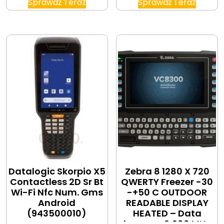
Sprawdź Teraz
Sprawdź Teraz
Datalogic Skorpio X5
Zebra 8 1280 X 720
Contactless 2D Sr Bt
QWERTY Freezer -30
Wi-Fi Nfc Num. Gms
-+50 C OUTDOOR
Android
READABLE DISPLAY
(943500010)
HEATED – Data
logger – 2,200 MHz