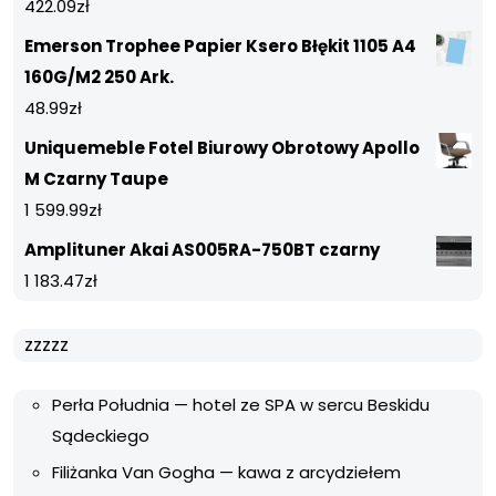
422.09
zł
Emerson Trophee Papier Ksero Błękit 1105 A4
160G/M2 250 Ark.
48.99
zł
Uniquemeble Fotel Biurowy Obrotowy Apollo
M Czarny Taupe
1 599.99
zł
Amplituner Akai AS005RA-750BT czarny
1 183.47
zł
zzzzz
Perła Południa — hotel ze SPA w sercu Beskidu
Sądeckiego
Filiżanka Van Gogha — kawa z arcydziełem