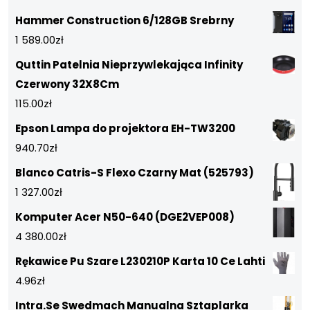
Hammer Construction 6/128GB Srebrny
1 589.00
zł
Quttin Patelnia Nieprzywlekająca Infinity
Czerwony 32X8Cm
115.00
zł
Epson Lampa do projektora EH-TW3200
940.70
zł
Blanco Catris-S Flexo Czarny Mat (525793)
1 327.00
zł
Komputer Acer N50-640 (DGE2VEP008)
4 380.00
zł
Rękawice Pu Szare L230210P Karta 10 Ce Lahti
4.96
zł
Intra.Se Swedmach Manualna Sztaplarka