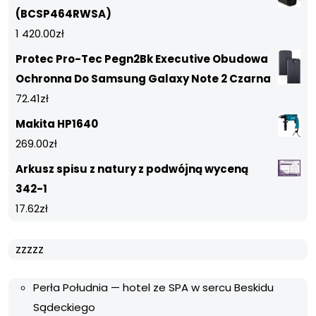
(BCSP464RWSA)
1 420.00
zł
Protec Pro-Tec Pegn2Bk Executive Obudowa
Ochronna Do Samsung Galaxy Note 2 Czarna
72.41
zł
Makita HP1640
269.00
zł
Arkusz spisu z natury z podwójną wyceną
342-1
17.62
zł
zzzzz
Perła Południa — hotel ze SPA w sercu Beskidu
Sądeckiego