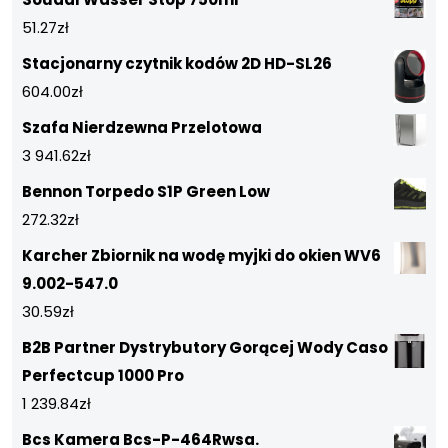
51.27
zł
Stacjonarny czytnik kodów 2D HD-SL26
604.00
zł
Szafa Nierdzewna Przelotowa
3 941.62
zł
Bennon Torpedo S1P Green Low
272.32
zł
Karcher Zbiornik na wodę myjki do okien WV6
9.002-547.0
30.59
zł
B2B Partner Dystrybutory Gorącej Wody Caso
Perfectcup 1000 Pro
1 239.84
zł
Bcs Kamera Bcs-P-464Rwsa.