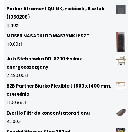
Parker Atrament QUINK, niebieski, 5 sztuk
(1950208)
11.40
zł
MOSER NASADKI DO MASZYNKI 6SZT
40.00
zł
Juki Stebnówka DDL8700 + silnik
energooszczędny
2 490.00
zł
B2B Partner Biurko Flexible L 1800 x 1400 mm,
czereśnia
1 100.85
zł
Everflo Filtr do koncentratora tlenu
42.00
zł
Soudal Wasser Stop 750ml