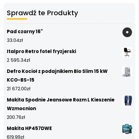
Sprawdź te Produkty
Pad czarny 16"
33.04
zł
Italpro Retro fotel fryzjerski
2 595.34
zł
Defro Kocioł z podajnikiem Bio Slim 15 kW
KCO-BS-15
21 672.00
zł
Makita Spodnie Jeansowe Rozm L Kieszenie
Wzmocnion
200.76
zł
Makita HP457DWE
619.99
zł