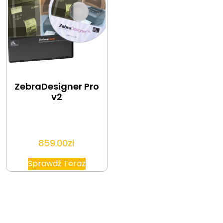
ZebraDesigner Pro
v2
859.00
zł
Sprawdź Teraz