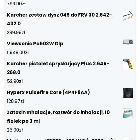
799.90
zł
Karcher zestaw dysz 045 do FRV 30 2.642-
432.0
289.99
zł
Viewsonic Pa503W Dlp
1 948.00
zł
Karcher pistolet spryskujący Plus 2.645-
268.0
52.90
zł
Hyperx Pulsefire Core (4P4F8AA)
128.97
zł
Zatoxin Inhalacje, roztwór do inhalacji, 10
fiolek po 3 ml
25.90
zł