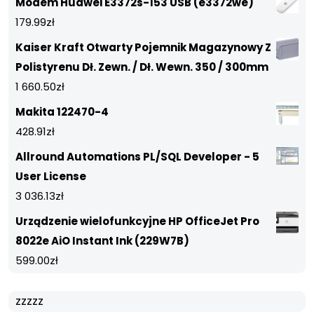
Modem Huawei E3372s-153 USB (e3372we)
179.99
zł
Kaiser Kraft Otwarty Pojemnik Magazynowy Z
Polistyrenu Dł. Zewn. / Dł. Wewn. 350 / 300mm
1 660.50
zł
Makita 122470-4
428.91
zł
Allround Automations PL/SQL Developer - 5
User License
3 036.13
zł
Urządzenie wielofunkcyjne HP OfficeJet Pro
8022e AiO Instant Ink (229W7B)
599.00
zł
zzzzz