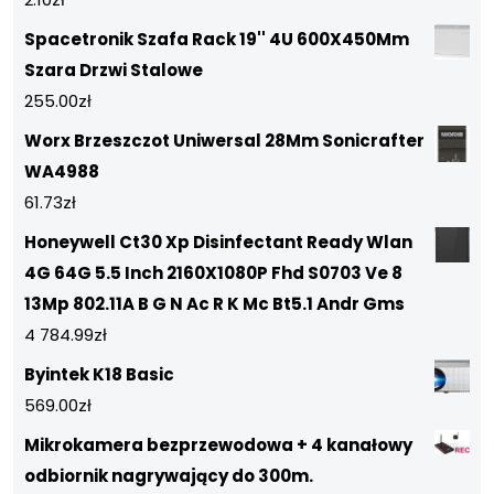
Spacetronik Szafa Rack 19'' 4U 600X450Mm
Szara Drzwi Stalowe
255.00
zł
Worx Brzeszczot Uniwersal 28Mm Sonicrafter
WA4988
61.73
zł
Honeywell Ct30 Xp Disinfectant Ready Wlan
4G 64G 5.5 Inch 2160X1080P Fhd S0703 Ve 8
13Mp 802.11A B G N Ac R K Mc Bt5.1 Andr Gms
4 784.99
zł
Byintek K18 Basic
569.00
zł
Mikrokamera bezprzewodowa + 4 kanałowy
odbiornik nagrywający do 300m.