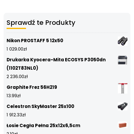
Sprawdź te Produkty
Nikon PROSTAFF 5 12x50
1 029.00
zł
Drukarka Kyocera-Mita ECOSYS P3050dn
(1102T83NL0)
2 236.00
zł
Graphite Frez 56H219
13.99
zł
Celestron SkyMaster 25x100
1 912.33
zł
Łosie Cegła Pełna 25x12x6,5cm
2.10
zł