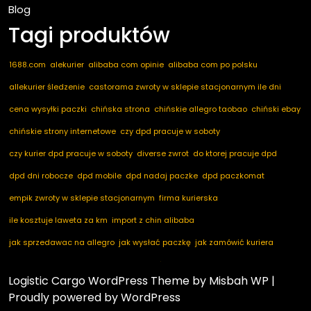
Blog
Tagi produktów
1688.com
alekurier
alibaba com opinie
alibaba com po polsku
allekurier śledzenie
castorama zwroty w sklepie stacjonarnym ile dni
cena wysyłki paczki
chińska strona
chińskie allegro taobao
chiński ebay
chińskie strony internetowe
czy dpd pracuje w soboty
czy kurier dpd pracuje w soboty
diverse zwrot
do ktorej pracuje dpd
dpd dni robocze
dpd mobile
dpd nadaj paczke
dpd paczkomat
empik zwroty w sklepie stacjonarnym
firma kurierska
ile kosztuje laweta za km
import z chin alibaba
jak sprzedawac na allegro
jak wysłać paczkę
jak zamówić kuriera
kod pocztowy niemcy
marketplace ogłoszenia
nadaj dpd
nadaj paczkę
Logistic Cargo WordPress Theme
by Misbah WP
|
nadaj paczkę dpd
notino zwroty
paczkomaty dpd
pakuten zwrot
Proudly powered by WordPress
przesyłka za pobraniem
przyczyna zwrotu towaru
taobao com po polsku