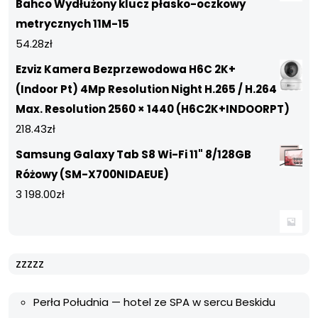
Bahco Wydłużony klucz płasko-oczkowy
metrycznych 11M-15
54.28
zł
Ezviz Kamera Bezprzewodowa H6C 2K+
(Indoor Pt) 4Mp Resolution Night H.265 / H.264
Max. Resolution 2560 × 1440 (H6C2K+INDOORPT)
218.43
zł
Samsung Galaxy Tab S8 Wi-Fi 11" 8/128GB
Różowy (SM-X700NIDAEUE)
3 198.00
zł
zzzzz
Perła Południa — hotel ze SPA w sercu Beskidu