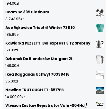
194.00
zł
Beam Sc 335 Platinum
3 743.95
zł
Ace Rękawice Tricotril Winter 738 10
185.85
zł
Kawiarka PEZZETTI Bellexpress 3 TZ Srebrny
59.99
zł
Dzbanek Do Blenderów Stalgast 2L
149.00
zł
Ikea Bagganäs Uchwyt 70338418
35.00
zł
Newline TRUTOUCH TT-6517FB
14 000.00
zł
Vtvision Zestaw Rejestrator Vahr-S04Hd /