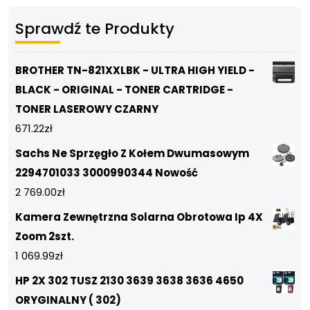
Sprawdź te Produkty
BROTHER TN-821XXLBK - ULTRA HIGH YIELD -
BLACK - ORIGINAL - TONER CARTRIDGE -
TONER LASEROWY CZARNY
671.22
zł
Sachs Ne Sprzęgło Z Kołem Dwumasowym
2294701033 3000990344 Nowość
2 769.00
zł
Kamera Zewnętrzna Solarna Obrotowa Ip 4X
Zoom 2szt.
1 069.99
zł
HP 2X 302 TUSZ 2130 3639 3638 3636 4650
ORYGINALNY ( 302)