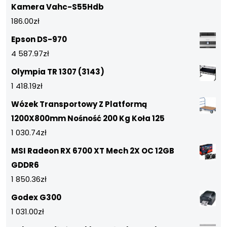
Kamera Vahc-S55Hdb
186.00
zł
Epson DS-970
4 587.97
zł
Olympia TR 1307 (3143)
1 418.19
zł
Wózek Transportowy Z Platformą
1200X800mm Nośność 200 Kg Koła 125
1 030.74
zł
MSI Radeon RX 6700 XT Mech 2X OC 12GB
GDDR6
1 850.36
zł
Godex G300
1 031.00
zł