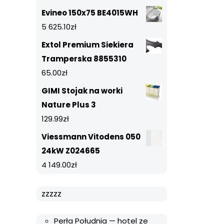
Evineo 150x75 BE4015WH
5 625.10
zł
Extol Premium Siekiera
Tramperska 8855310
65.00
zł
GIMI Stojak na worki
Nature Plus 3
129.99
zł
Viessmann Vitodens 050
24kW Z024665
4 149.00
zł
zzzzz
Perła Południa — hotel ze