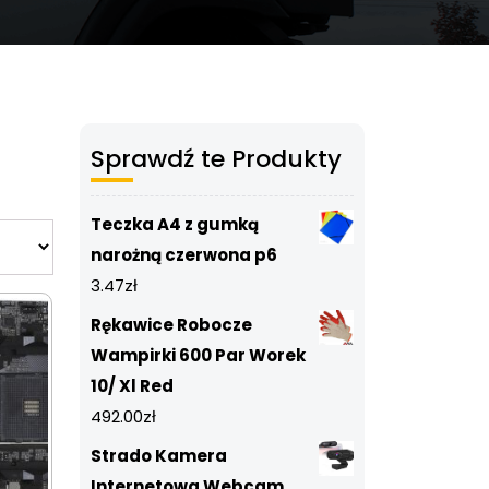
Sprawdź te Produkty
Teczka A4 z gumką
narożną czerwona p6
3.47
zł
Rękawice Robocze
Wampirki 600 Par Worek
10/ Xl Red
492.00
zł
Strado Kamera
Internetowa Webcam