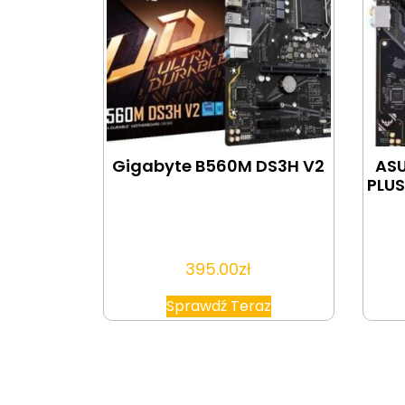
Gigabyte B560M DS3H V2
ASU
PLU
395.00
zł
Sprawdź Teraz