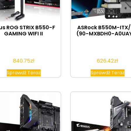
us ROG STRIX B550-F
ASRock B550M-ITX
GAMING WIFI II
(90-MXBDH0-A0UA
840.75
zł
626.42
zł
Sprawdź Teraz
Sprawdź Teraz