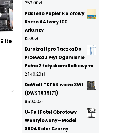
252.00
zł
Pastello Papier Kolorowy
Ksero A4 Ivory 100
Arkuszy
12.00
zł
Elite
Eurokraftpro Taczka Do
Przewozu Płyt Ogumienie
Pełne Z Łożyskami Rolkowymi
2 140.20
zł
DeWalt TSTAK wieża 3W1
(DWST835171)
659.00
zł
U-Fell Fotel Obrotowy
Wentylowany - Model
8904 Kolor Czarny