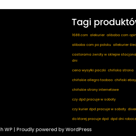
Tagi produkt
1688.com
alekurier
alibaba com opin
alibaba com po polsku
allekurier śl
castorama zwroty w sklepie stacjona
dni
cena wysyłki paczki
chińska strona
chińskie allegro taobao
chiński ebay
chińskie strony internetowe
czy dpd pracuje w soboty
czy kurier dpd pracuje w soboty
dive
do ktorej pracuje dpd
dpd dni roboc
ah WP
| Proudly powered by WordPress
dpd mobile
dpd nadaj paczke