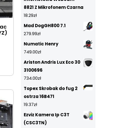
8821 Z Mikrofonem Czarna
18.29
zł
Mad DogGH800 7.1
/ac
YZ)
279.99
zł
Numatic Henry
749.00
zł
Ariston Andris Lux Eco 30
3100696
734.00
zł
Topex Skrobak do fug 2
ostrza 16B471
19.37
zł
Ezviz Kamera Ip C3T
(CSC3TN)