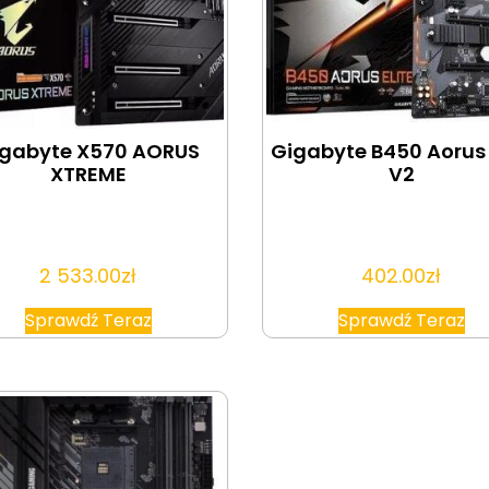
gabyte X570 AORUS
Gigabyte B450 Aorus 
XTREME
V2
2 533.00
zł
402.00
zł
Sprawdź Teraz
Sprawdź Teraz