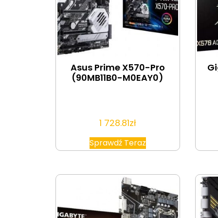
Asus Prime X570-Pro
Gi
(90MB11B0-M0EAY0)
1 728.81
zł
Sprawdź Teraz