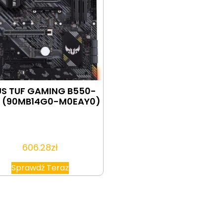
S TUF GAMING B550-
S (90MB14G0-M0EAY0)
606.28
zł
Sprawdź Teraz