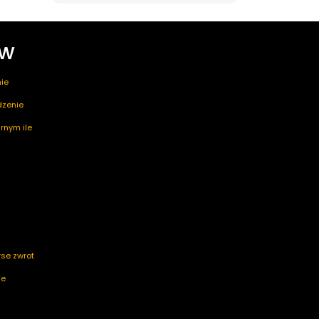
ów
ie
edzenie
rnym ile
rse zwrot
ze