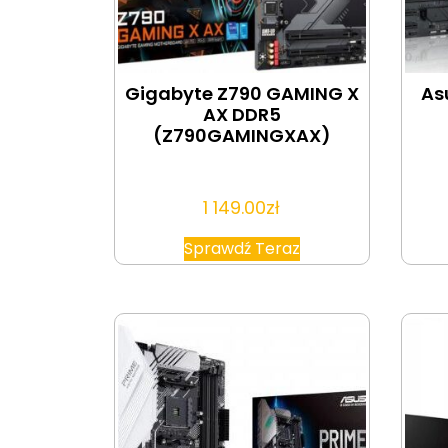
Gigabyte Z790 GAMING X
As
AX DDR5
(Z790GAMINGXAX)
1 149.00
zł
Sprawdź Teraz