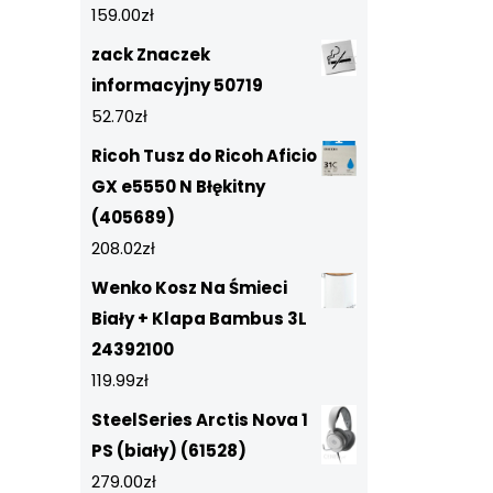
159.00
zł
zack Znaczek
informacyjny 50719
52.70
zł
Ricoh Tusz do Ricoh Aficio
GX e5550 N Błękitny
(405689)
208.02
zł
Wenko Kosz Na Śmieci
Biały + Klapa Bambus 3L
24392100
119.99
zł
SteelSeries Arctis Nova 1
PS (biały) (61528)
279.00
zł