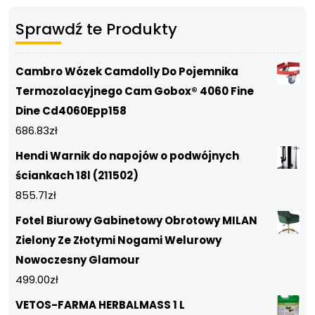
Sprawdź te Produkty
Cambro Wózek Camdolly Do Pojemnika
Termozolacyjnego Cam Gobox® 4060 Fine
Dine Cd4060Epp158
686.83
zł
Hendi Warnik do napojów o podwójnych
ściankach 18l (211502)
855.71
zł
Fotel Biurowy Gabinetowy Obrotowy MILAN
Zielony Ze Złotymi Nogami Welurowy
Nowoczesny Glamour
499.00
zł
VETOS-FARMA HERBALMASS 1 L