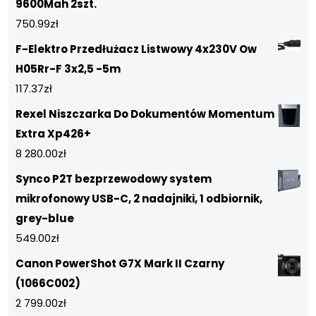
9600Mah 2szt.
750.99
zł
F-Elektro Przedłużacz Listwowy 4x230V Ow
H05Rr-F 3x2,5 -5m
117.37
zł
Rexel Niszczarka Do Dokumentów Momentum
Extra Xp426+
8 280.00
zł
Synco P2T bezprzewodowy system
mikrofonowy USB-C, 2 nadajniki, 1 odbiornik,
grey-blue
549.00
zł
Canon PowerShot G7X Mark II Czarny
(1066C002)
2 799.00
zł