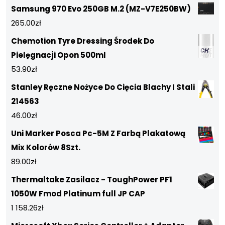
Samsung 970 Evo 250GB M.2 (MZ-V7E250BW)
265.00
zł
Chemotion Tyre Dressing Środek Do
Pielęgnacji Opon 500ml
53.90
zł
Stanley Ręczne Nożyce Do Cięcia Blachy I Stali
214563
46.00
zł
Uni Marker Posca Pc-5M Z Farbą Plakatową
Mix Kolorów 8Szt.
89.00
zł
Thermaltake Zasilacz - ToughPower PF1
1050W Fmod Platinum full JP CAP
1 158.26
zł