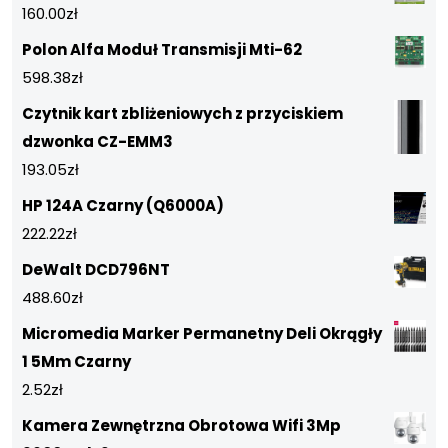
160.00
zł
Polon Alfa Moduł Transmisji Mti-62
598.38
zł
Czytnik kart zbliżeniowych z przyciskiem
dzwonka CZ-EMM3
193.05
zł
HP 124A Czarny (Q6000A)
222.22
zł
DeWalt DCD796NT
488.60
zł
Micromedia Marker Permanetny Deli Okrągły
1 5Mm Czarny
2.52
zł
Kamera Zewnętrzna Obrotowa Wifi 3Mp