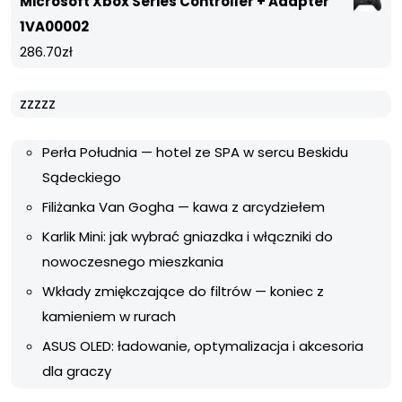
Microsoft Xbox Series Controller + Adapter
1VA00002
286.70
zł
zzzzz
Perła Południa — hotel ze SPA w sercu Beskidu
Sądeckiego
Filiżanka Van Gogha — kawa z arcydziełem
Karlik Mini: jak wybrać gniazdka i włączniki do
nowoczesnego mieszkania
Wkłady zmiękczające do filtrów — koniec z
kamieniem w rurach
ASUS OLED: ładowanie, optymalizacja i akcesoria
dla graczy