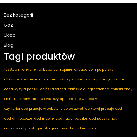
Bez kategorii
Gaz
Sklep
Blog
Tagi produktów
1688.com
alekurier
alibaba com opinie
alibaba com po polsku
allekurier śledzenie
castorama zwroty w sklepie stacjonarnym ile dni
cena wysyłki paczki
chińska strona
chińskie allegro taobao
chiński ebay
chińskie strony internetowe
czy dpd pracuje w soboty
czy kurier dpd pracuje w soboty
diverse zwrot
do ktorej pracuje dpd
dpd dni robocze
dpd mobile
dpd nadaj paczke
dpd paczkomat
empik zwroty w sklepie stacjonarnym
firma kurierska