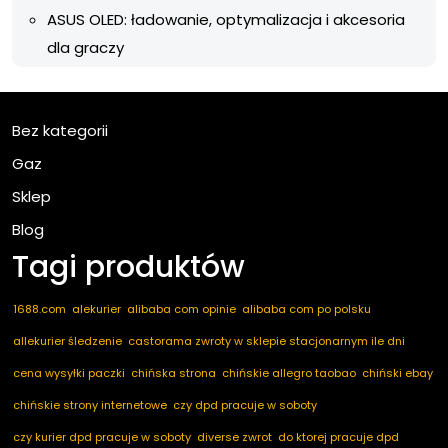
ASUS OLED: ładowanie, optymalizacja i akcesoria
dla graczy
Bez kategorii
Gaz
Sklep
Blog
Tagi produktów
1688.com
alekurier
alibaba com opinie
alibaba com po polsku
allekurier śledzenie
castorama zwroty w sklepie stacjonarnym ile dni
cena wysyłki paczki
chińska strona
chińskie allegro taobao
chiński ebay
chińskie strony internetowe
czy dpd pracuje w soboty
czy kurier dpd pracuje w soboty
diverse zwrot
do ktorej pracuje dpd