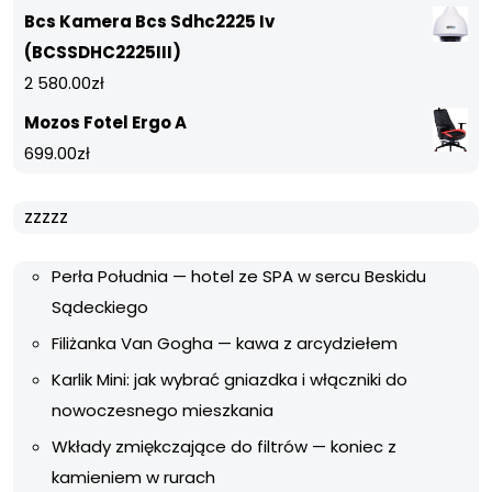
Bcs Kamera Bcs Sdhc2225 Iv
(BCSSDHC2225III)
2 580.00
zł
Mozos Fotel Ergo A
699.00
zł
zzzzz
Perła Południa — hotel ze SPA w sercu Beskidu
Sądeckiego
Filiżanka Van Gogha — kawa z arcydziełem
Karlik Mini: jak wybrać gniazdka i włączniki do
nowoczesnego mieszkania
Wkłady zmiękczające do filtrów — koniec z
kamieniem w rurach