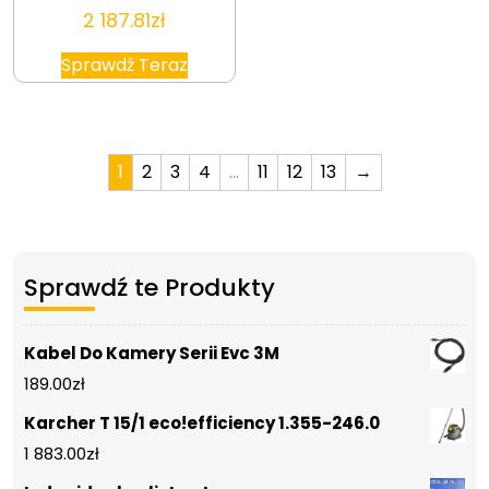
2 187.81
zł
Sprawdź Teraz
1
2
3
4
…
11
12
13
→
Sprawdź te Produkty
Kabel Do Kamery Serii Evc 3M
189.00
zł
Karcher T 15/1 eco!efficiency 1.355-246.0
1 883.00
zł