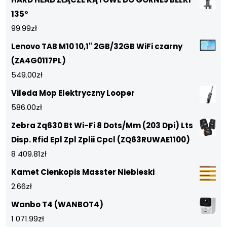
135°
99.99
zł
Lenovo TAB M10 10,1" 2GB/32GB WiFi czarny
(ZA4G0117PL)
549.00
zł
Vileda Mop Elektryczny Looper
586.00
zł
Zebra Zq630 Bt Wi-Fi 8 Dots/Mm (203 Dpi) Lts
Disp. Rfid Epl Zpl Zplii Cpcl (ZQ63RUWAE1100)
8 409.81
zł
Kamet Cienkopis Masster Niebieski
2.66
zł
Wanbo T4 (WANBOT4)
1 071.99
zł