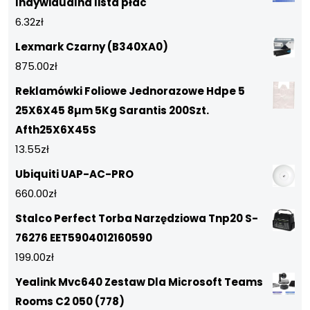
Indywidualna lista płac
6.32
zł
Lexmark Czarny (B340XA0)
875.00
zł
Reklamówki Foliowe Jednorazowe Hdpe 5
25X6X45 8µm 5Kg Sarantis 200Szt.
Afth25X6X45S
13.55
zł
Ubiquiti UAP-AC-PRO
660.00
zł
Stalco Perfect Torba Narzędziowa Tnp20 S-
76276 EET5904012160590
199.00
zł
Yealink Mvc640 Zestaw Dla Microsoft Teams
Rooms C2 050 (778)