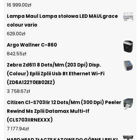
16 999.00
zł
Lampa Maul Lampa stołowa LED MAULgrace
colour vario
629.00
zł
Argo Wallner C-860
842.55
zł
Zebra Zd611 8 Dots/Mm (203 Dpi) Disp.
(Colour) Eplii Zplii Usb Bt Ethernet Wi-Fi
(ZD6A122T0EB02EZ)
3 758.67
zł
Citizen Cl-S703Iir 12 Dots/Mm (300 Dpi) Peeler
Rewind Ms Zplii Datamax Multi-If
(CLS703IIRNEXXX)
7 177.94
zł
HARD HEAD ZŁĄCZE KĄTOWE DO GÓRNEJ BELKI