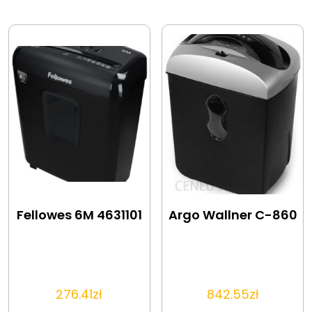
Fellowes 6M 4631101
Argo Wallner C-860
276.41
zł
842.55
zł