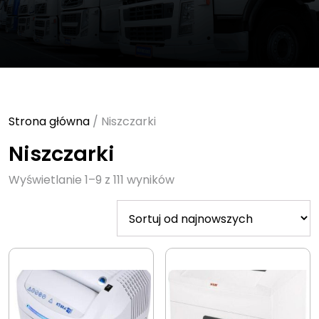
Strona główna
/ Niszczarki
Niszczarki
Sorted
Wyświetlanie 1–9 z 111 wyników
by
latest