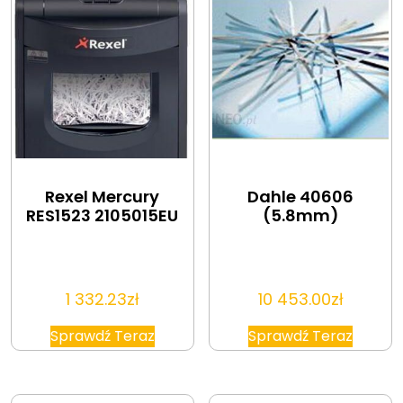
Rexel Mercury
Dahle 40606
RES1523 2105015EU
(5.8mm)
1 332.23
zł
10 453.00
zł
Sprawdź Teraz
Sprawdź Teraz