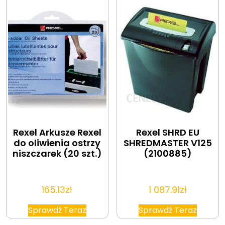
Rexel Arkusze Rexel
Rexel SHRD EU
do oliwienia ostrzy
SHREDMASTER V125
niszczarek (20 szt.)
(2100885)
165.13
zł
1 087.91
zł
Sprawdź Teraz
Sprawdź Teraz