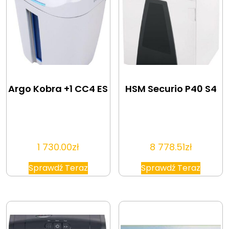
Argo Kobra +1 CC4 ES
HSM Securio P40 S4
1 730.00
zł
8 778.51
zł
Sprawdź Teraz
Sprawdź Teraz