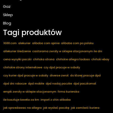
Gaz
Sklep
Blog
Tagi produktów
1688.com
alekurier
alibaba com opinie
alibaba com po polsku
allekurier śledzenie
castorama zwroty w sklepie stacjonarnym ile dni
cena wysyłki paczki
chińska strona
chińskie allegro taobao
chiński ebay
chińskie strony internetowe
czy dpd pracuje w soboty
czy kurier dpd pracuje w soboty
diverse zwrot
do ktorej pracuje dpd
dpd dni robocze
dpd mobile
dpd nadaj paczke
dpd paczkomat
empik zwroty w sklepie stacjonarnym
firma kurierska
ile kosztuje laweta za km
import z chin alibaba
jak sprzedawac na allegro
jak wysłać paczkę
jak zamówić kuriera