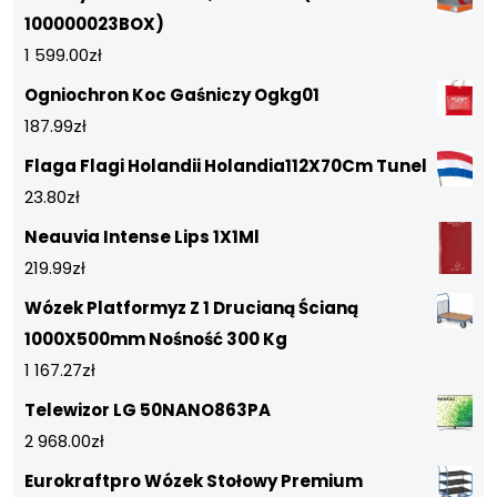
100000023BOX)
1 599.00
zł
Ogniochron Koc Gaśniczy Ogkg01
187.99
zł
Flaga Flagi Holandii Holandia112X70Cm Tunel
23.80
zł
Neauvia Intense Lips 1X1Ml
219.99
zł
Wózek Platformyz Z 1 Drucianą Ścianą
1000X500mm Nośność 300 Kg
1 167.27
zł
Telewizor LG 50NANO863PA
2 968.00
zł
Eurokraftpro Wózek Stołowy Premium