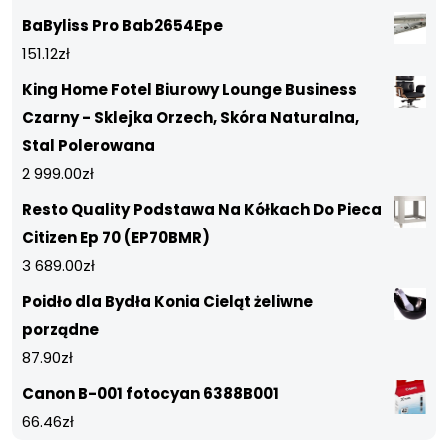
BaByliss Pro Bab2654Epe
151.12
zł
King Home Fotel Biurowy Lounge Business
Czarny - Sklejka Orzech, Skóra Naturalna,
Stal Polerowana
2 999.00
zł
Resto Quality Podstawa Na Kółkach Do Pieca
Citizen Ep 70 (EP70BMR)
3 689.00
zł
Poidło dla Bydła Konia Cieląt żeliwne
porządne
87.90
zł
Canon B-001 fotocyan 6388B001
66.46
zł