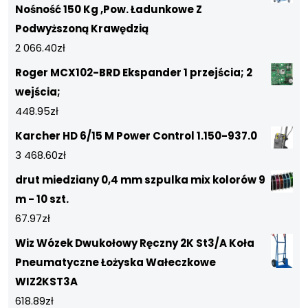
Nośność 150 Kg ,Pow. Ładunkowe Z
Podwyższoną Krawędzią
2 066.40
zł
Roger MCX102-BRD Ekspander 1 przejścia; 2
wejścia;
448.95
zł
Karcher HD 6/15 M Power Control 1.150-937.0
3 468.60
zł
drut miedziany 0,4 mm szpulka mix kolorów 9
m - 10 szt.
67.97
zł
Wiz Wózek Dwukołowy Ręczny 2K St3/A Koła
Pneumatyczne Łożyska Wałeczkowe
WIZ2KST3A
618.89
zł