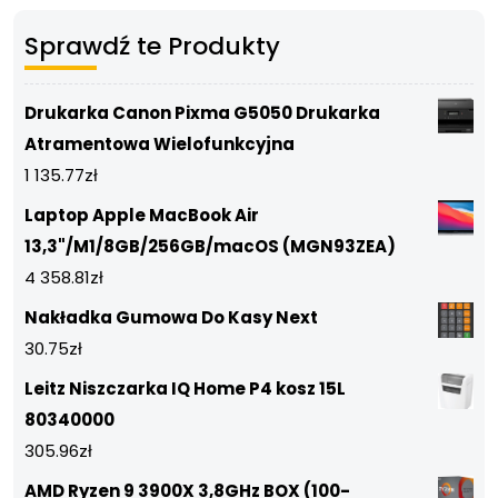
Sprawdź te Produkty
Drukarka Canon Pixma G5050 Drukarka
Atramentowa Wielofunkcyjna
1 135.77
zł
Laptop Apple MacBook Air
13,3"/M1/8GB/256GB/macOS (MGN93ZEA)
4 358.81
zł
Nakładka Gumowa Do Kasy Next
30.75
zł
Leitz Niszczarka IQ Home P4 kosz 15L
80340000
305.96
zł
AMD Ryzen 9 3900X 3,8GHz BOX (100-