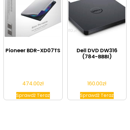
Pioneer BDR-XD07TS
Dell DVD DW316
(784-BBBI)
474.00
zł
160.00
zł
Sprawdź Teraz
Sprawdź Teraz