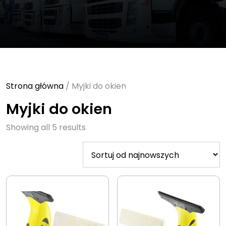
Strona główna
/ Myjki do okien
Myjki do okien
Sorted
Showing all 5 results
by
latest