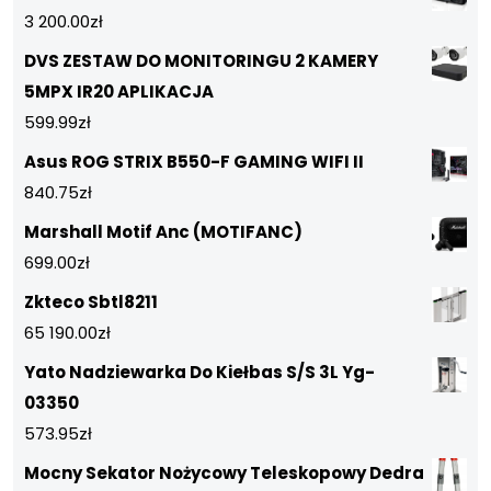
3 200.00
zł
DVS ZESTAW DO MONITORINGU 2 KAMERY
5MPX IR20 APLIKACJA
599.99
zł
Asus ROG STRIX B550-F GAMING WIFI II
840.75
zł
Marshall Motif Anc (MOTIFANC)
699.00
zł
Zkteco Sbtl8211
65 190.00
zł
Yato Nadziewarka Do Kiełbas S/S 3L Yg-
03350
573.95
zł
Mocny Sekator Nożycowy Teleskopowy Dedra