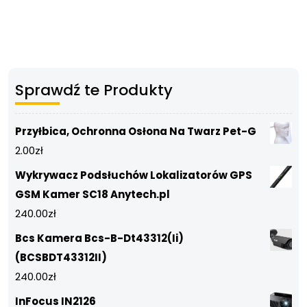
Sprawdź te Produkty
Przyłbica, Ochronna Osłona Na Twarz Pet-G
2.00
zł
Wykrywacz Podsłuchów Lokalizatorów GPS
GSM Kamer SC18 Anytech.pl
240.00
zł
Bcs Kamera Bcs-B-Dt43312(Ii)
(BCSBDT43312II)
240.00
zł
InFocus IN2126