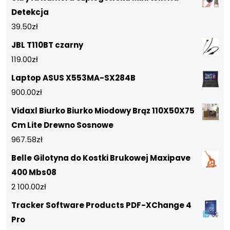
Detekcja
39.50
zł
JBL T110BT czarny
119.00
zł
Laptop ASUS X553MA-SX284B
900.00
zł
Vidaxl Biurko Biurko Miodowy Brąz 110X50X75
Cm Lite Drewno Sosnowe
967.58
zł
Belle Gilotyna do Kostki Brukowej Maxipave
400 Mbs08
2 100.00
zł
Tracker Software Products PDF-XChange 4
Pro