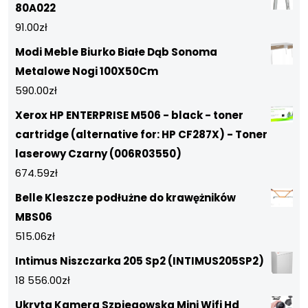
80A022
91.00
zł
Modi Meble Biurko Białe Dąb Sonoma
Metalowe Nogi 100X50Cm
590.00
zł
Xerox HP ENTERPRISE M506 - black - toner
cartridge (alternative for: HP CF287X) - Toner
laserowy Czarny (006R03550)
674.59
zł
Belle Kleszcze podłużne do krawężników
MBS06
515.06
zł
Intimus Niszczarka 205 Sp2 (INTIMUS205SP2)
18 556.00
zł
Ukryta Kamera Szpiegowska Mini Wifi Hd