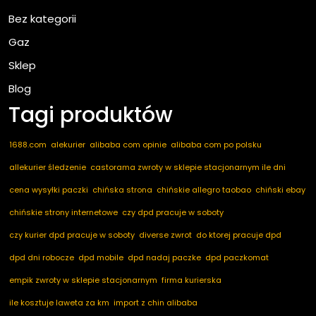
Bez kategorii
Gaz
Sklep
Blog
Tagi produktów
1688.com
alekurier
alibaba com opinie
alibaba com po polsku
allekurier śledzenie
castorama zwroty w sklepie stacjonarnym ile dni
cena wysyłki paczki
chińska strona
chińskie allegro taobao
chiński ebay
chińskie strony internetowe
czy dpd pracuje w soboty
czy kurier dpd pracuje w soboty
diverse zwrot
do ktorej pracuje dpd
dpd dni robocze
dpd mobile
dpd nadaj paczke
dpd paczkomat
empik zwroty w sklepie stacjonarnym
firma kurierska
ile kosztuje laweta za km
import z chin alibaba