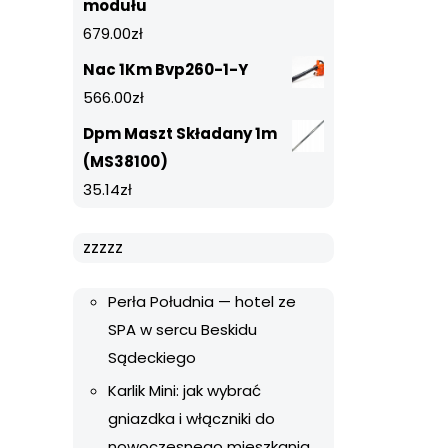
modułu
679.00
zł
Nac 1Km Bvp260-1-Y
566.00
zł
Dpm Maszt Składany 1m
(MS38100)
35.14
zł
zzzzz
Perła Południa — hotel ze
SPA w sercu Beskidu
Sądeckiego
Karlik Mini: jak wybrać
gniazdka i włączniki do
nowoczesnego mieszkania