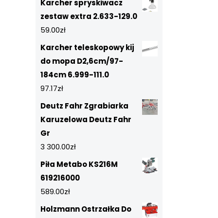
Karcher spryskiwacz
zestaw extra 2.633-129.0
59.00
zł
Karcher teleskopowy kij
do mopa D2,6cm/97-
184cm 6.999-111.0
97.17
zł
Deutz Fahr Zgrabiarka
Karuzelowa Deutz Fahr
Gr
3 300.00
zł
Piła Metabo KS216M
619216000
589.00
zł
Holzmann Ostrzałka Do