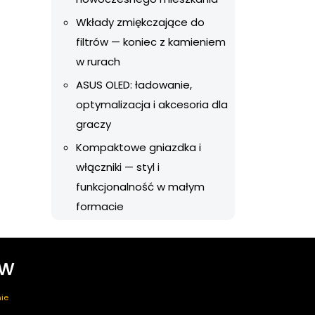
Wkłady zmiękczające do
filtrów — koniec z kamieniem
w rurach
ASUS OLED: ładowanie,
optymalizacja i akcesoria dla
graczy
Kompaktowe gniazdka i
włączniki — styl i
funkcjonalność w małym
formacie
ów
ie