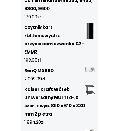
Do Terminali Serii 8200, 8400,
9300, 9600
170.00
zł
Czytnik kart
zbliżeniowych z
przyciskiem dzwonka CZ-
EMM3
193.05
zł
BenQ MX560
2 099.99
zł
Kaiser Kraft Wózek
uniwersalny MULTI dł. x
szer. x wys. 890 x 610 x 880
mm 2 piętra
1 894.20
zł