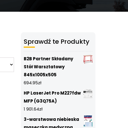
Sprawdź te Produkty
B2B Partner Składany
Stół Warsztatowy
845x1005x505
694.95
zł
HP LaserJet Pro M227fdw
MFP (G3Q75A)
1 901.64
zł
3-warstwowa niebieska
maseczka medyczna