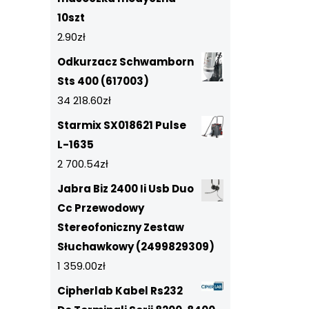
10szt
2.90
zł
Odkurzacz Schwamborn
Sts 400 (617003)
34 218.60
zł
Starmix SX018621 Pulse
L-1635
2 700.54
zł
Jabra Biz 2400 Ii Usb Duo
Cc Przewodowy
Stereofoniczny Zestaw
Słuchawkowy (2499829309)
1 359.00
zł
Cipherlab Kabel Rs232