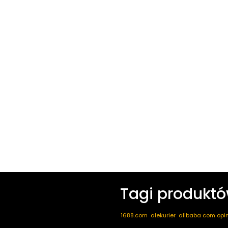
Tagi produkt
1688.com
alekurier
alibaba com opin