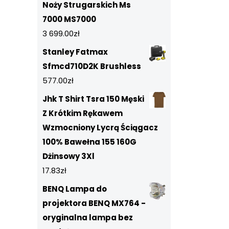
Noży Strugarskich Ms
7000 MS7000
3 699.00
zł
Stanley Fatmax
Sfmcd710D2K Brushless
577.00
zł
Jhk T Shirt Tsra 150 Męski
Z Krótkim Rękawem
Wzmocniony Lycrą Ściągacz
100% Bawełna 155 160G
Dżinsowy 3Xl
17.83
zł
BENQ Lampa do
projektora BENQ MX764 -
oryginalna lampa bez