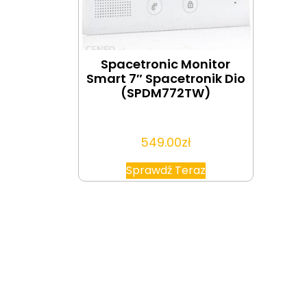
Spacetronic Monitor
Smart 7″ Spacetronik Dio
(SPDM772TW)
549.00
zł
Sprawdź Teraz