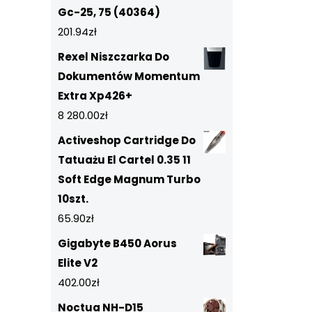
Gc-25, 75 (40364)
201.94
zł
Rexel Niszczarka Do
Dokumentów Momentum
Extra Xp426+
8 280.00
zł
Activeshop Cartridge Do
Tatuażu El Cartel 0.35 11
Soft Edge Magnum Turbo
10szt.
65.90
zł
Gigabyte B450 Aorus
Elite V2
402.00
zł
Noctua NH-D15