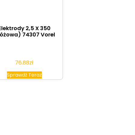
Elektrody 2,5 X 350
óżowa) 74307 Vorel
76.88
zł
Sprawdź Teraz