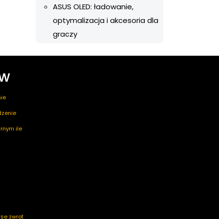
ASUS OLED: ładowanie,
optymalizacja i akcesoria dla
graczy
ów
ie
edzenie
rnym ile
rse zwrot