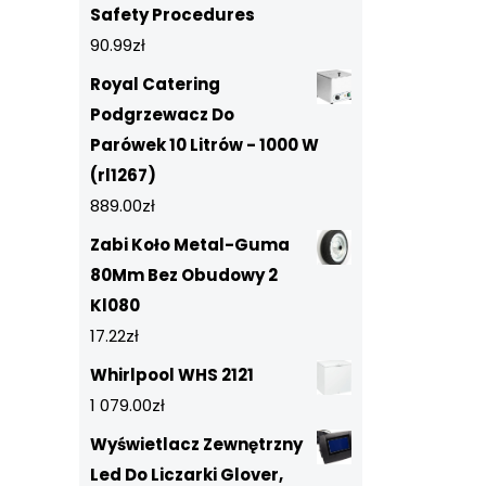
Safety Procedures
90.99
zł
Royal Catering
Podgrzewacz Do
Parówek 10 Litrów - 1000 W
(rl1267)
889.00
zł
Zabi Koło Metal-Guma
80Mm Bez Obudowy 2
Kl080
17.22
zł
Whirlpool WHS 2121
1 079.00
zł
Wyświetlacz Zewnętrzny
Led Do Liczarki Glover,