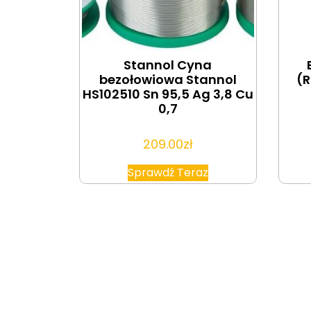
Stannol Cyna
bezołowiowa Stannol
(R
HS102510 Sn 95,5 Ag 3,8 Cu
0,7
209.00
zł
Sprawdź Teraz