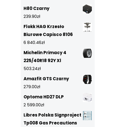
H80 Czarny
239.90
zł
Flokk HAG Krzesło
Biurowe Capisco 8106
6 840.46
zł
Michelin Primacy 4
225/40R18 92Y Xl
503.24
zł
Amazfit GTS Czarny
279.00
zł
Optoma HD27 DLP
2 599.00
zł
Libres Polska Signproject
Tp008 Gas Precautions