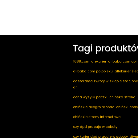
Tagi produkt
1688.com
alekurier
alibaba com opin
alibaba com po polsku
allekurier śl
castorama zwroty w sklepie stacjona
dni
cena wysyłki paczki
chińska strona
chińskie allegro taobao
chiński ebay
chińskie strony internetowe
czy dpd pracuje w soboty
czy kurier dpd pracuje w soboty
dive