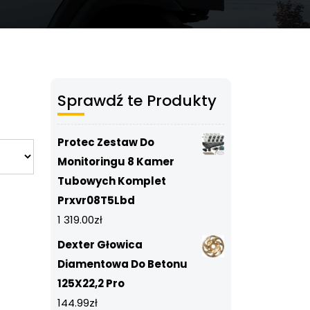
Sprawdź te Produkty
Protec Zestaw Do
Monitoringu 8 Kamer
Tubowych Komplet
Prxvr08T5Lbd
1 319.00
zł
Dexter Głowica
Diamentowa Do Betonu
125X22,2 Pro
144.99
zł