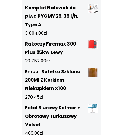
Komplet Nalewak do
piwa PYGMY 25, 35 l/h,
Type A
3 804.00
zł
Rakoczy Firemax 300
Plus 25kW Lewy
20 757.00
zł
Emcor Butelka Szklana
200Ml Z Korkiem
Niekapkiem X100
270.45
zł
Fotel Biurowy Salmerin
Obrotowy Turkusowy
Velvet
469.00
zł