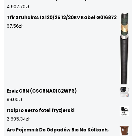
4 907.70
zł
Tfk Xruhakxs 1X120/25 12/20Kv Kabel G016873
67.56
zł
Ezviz C6N (CSC6NA01C2WFR)
99.00
zł
Italpro Retro fotel fryzjerski
2 595.34
zł
Ars Pojemnik Do Odpadów Bio Na Kółkach,