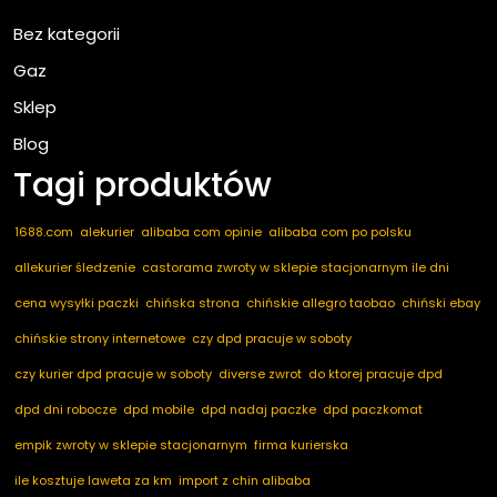
Bez kategorii
Gaz
Sklep
Blog
Tagi produktów
1688.com
alekurier
alibaba com opinie
alibaba com po polsku
allekurier śledzenie
castorama zwroty w sklepie stacjonarnym ile dni
cena wysyłki paczki
chińska strona
chińskie allegro taobao
chiński ebay
chińskie strony internetowe
czy dpd pracuje w soboty
czy kurier dpd pracuje w soboty
diverse zwrot
do ktorej pracuje dpd
dpd dni robocze
dpd mobile
dpd nadaj paczke
dpd paczkomat
empik zwroty w sklepie stacjonarnym
firma kurierska
ile kosztuje laweta za km
import z chin alibaba