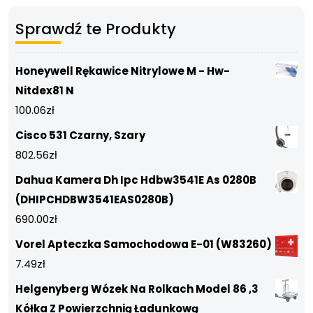
Sprawdź te Produkty
Honeywell Rękawice Nitrylowe M - Hw-
Nitdex81 N
100.06
zł
Cisco 531 Czarny, Szary
802.56
zł
Dahua Kamera Dh Ipc Hdbw3541E As 0280B
(DHIPCHDBW3541EAS0280B)
690.00
zł
Vorel Apteczka Samochodowa E-01 (W83260)
7.49
zł
Helgenyberg Wózek Na Rolkach Model 86 ,3
Kółka Z Powierzchnią Ładunkową