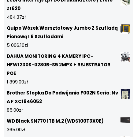
Zt620
484.37
zł
Quipo Wózek Warsztatowy Jumbo Z Szufladą
Pionową I 6 Szufladami
5 006.10
zł
DAHUA MONITORING 4 KAMERY IPC-
HFW1230S-0280B-S5 2MPX + REJESTRATOR
POE
1 899.00
zł
Brother Stopka Do Podwijania F002N Seria: Nv
A F XC1946052
85.00
zł
WD Black SN770 1TB M.2 (WDS100T3X0E)
365.00
zł