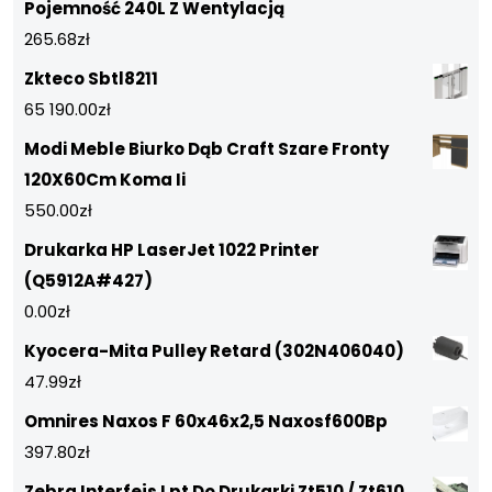
Pojemność 240L Z Wentylacją
265.68
zł
Zkteco Sbtl8211
65 190.00
zł
Modi Meble Biurko Dąb Craft Szare Fronty
120X60Cm Koma Ii
550.00
zł
Drukarka HP LaserJet 1022 Printer
(Q5912A#427)
0.00
zł
Kyocera-Mita Pulley Retard (302N406040)
47.99
zł
Omnires Naxos F 60x46x2,5 Naxosf600Bp
397.80
zł
Zebra Interfejs Lpt Do Drukarki Zt510 / Zt610