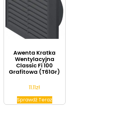
Awenta Kratka
Wentylacyjna
Classic Fi 100
Grafitowa (T61Gr)
11.11
zł
Sprawdź Teraz