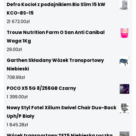
Defro Kocioł z podajnikiem Bio Slim 15 kW
KCO-BS-15
21 672.00
zł
Trouw Nutrition Farm O San Anti Canibal
Waga 1Kg
29.00
zł
Garthen Składany Wózek Transportowy
Niebieski
708.99
zł
POCO X5 5G 8/256GB Czarny
1 399.00
zł
Nowy Styl Fotel Xilium Swivel Chair Duo-Back
Uph/P Biały
1 845.28
zł
Wózek transportowy TET5 Niebieska rączka