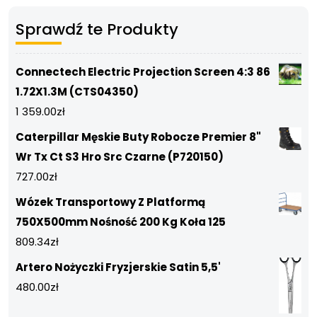
Sprawdź te Produkty
Connectech Electric Projection Screen 4:3 86
1.72X1.3M (CTS04350)
1 359.00
zł
Caterpillar Męskie Buty Robocze Premier 8"
Wr Tx Ct S3 Hro Src Czarne (P720150)
727.00
zł
Wózek Transportowy Z Platformą
750X500mm Nośność 200 Kg Koła 125
809.34
zł
Artero Nożyczki Fryzjerskie Satin 5,5'
480.00
zł