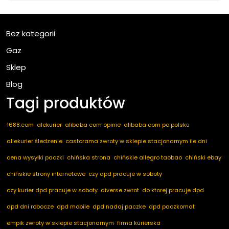
Bez kategorii
Gaz
Sklep
Blog
Tagi produktów
1688.com
alekurier
alibaba com opinie
alibaba com po polsku
allekurier śledzenie
castorama zwroty w sklepie stacjonarnym ile dni
cena wysyłki paczki
chińska strona
chińskie allegro taobao
chiński ebay
chińskie strony internetowe
czy dpd pracuje w soboty
czy kurier dpd pracuje w soboty
diverse zwrot
do ktorej pracuje dpd
dpd dni robocze
dpd mobile
dpd nadaj paczke
dpd paczkomat
empik zwroty w sklepie stacjonarnym
firma kurierska