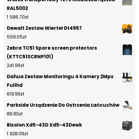
RAL5002
1 586.70
zł
Dewalt Zestaw Wierteł Dt4957
559.05
zł
Zebra TC51 Spare screen protectors
(KTTC51SCRNP101)
241.99
zł
Dahua Zestaw Monitoringu 4 Kamery 2Mpx
Fullhd
619.99
zł
Parkside Urządzenie Do Ostrzenia Łańcuchów
89.90
zł
Bixolon Xd5-43D Xd5-43Dewk
1 928.09
zł