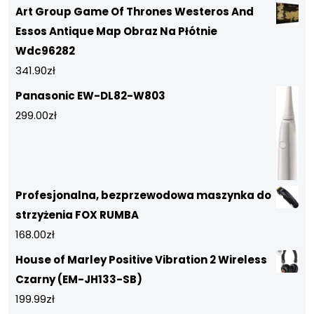
Art Group Game Of Thrones Westeros And
Essos Antique Map Obraz Na Płótnie
Wdc96282
341.90
zł
Panasonic EW-DL82-W803
299.00
zł
Profesjonalna, bezprzewodowa maszynka do
strzyżenia FOX RUMBA
168.00
zł
House of Marley Positive Vibration 2 Wireless
Czarny (EM-JH133-SB)
199.99
zł