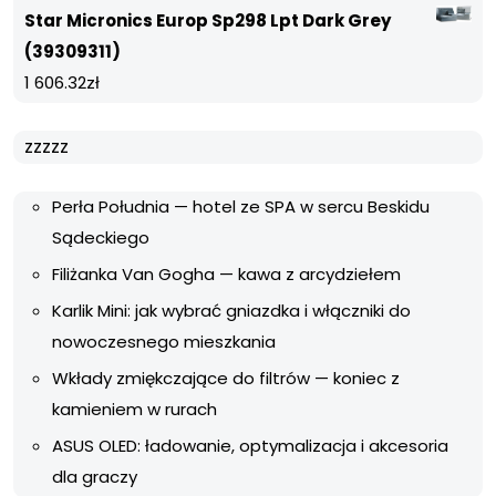
Star Micronics Europ Sp298 Lpt Dark Grey
(39309311)
1 606.32
zł
zzzzz
Perła Południa — hotel ze SPA w sercu Beskidu
Sądeckiego
Filiżanka Van Gogha — kawa z arcydziełem
Karlik Mini: jak wybrać gniazdka i włączniki do
nowoczesnego mieszkania
Wkłady zmiękczające do filtrów — koniec z
kamieniem w rurach
ASUS OLED: ładowanie, optymalizacja i akcesoria
dla graczy