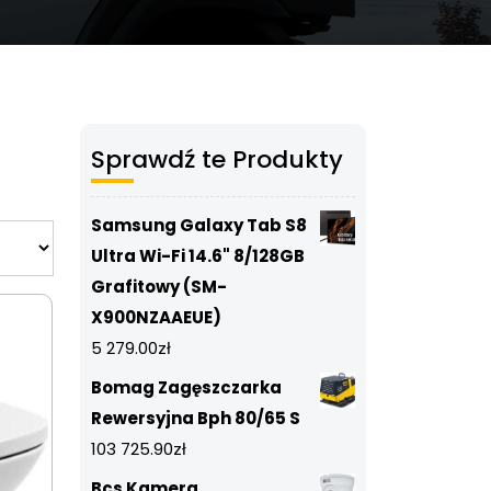
Sprawdź te Produkty
Samsung Galaxy Tab S8
Ultra Wi-Fi 14.6" 8/128GB
Grafitowy (SM-
X900NZAAEUE)
5 279.00
zł
Bomag Zagęszczarka
Rewersyjna Bph 80/65 S
103 725.90
zł
Bcs Kamera