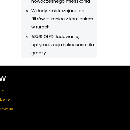
nowoczesnego mieszkania
Wkłady zmiękczające do
filtrów — koniec z kamieniem
w rurach
ASUS OLED: ładowanie,
optymalizacja i akcesoria dla
graczy
ów
ie
edzenie
rnym ile