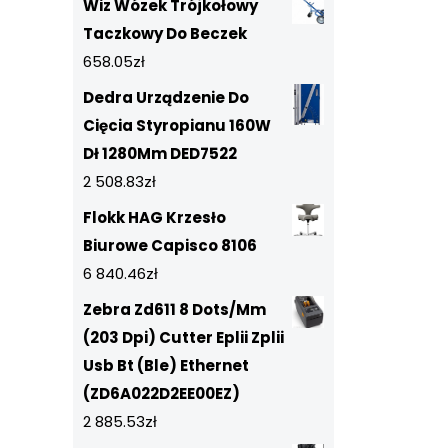
Wiz Wózek Trójkołowy
Taczkowy Do Beczek
658.05
zł
Dedra Urządzenie Do
Cięcia Styropianu 160W
Dł 1280Mm DED7522
2 508.83
zł
Flokk HAG Krzesło
Biurowe Capisco 8106
6 840.46
zł
Zebra Zd611 8 Dots/Mm
(203 Dpi) Cutter Eplii Zplii
Usb Bt (Ble) Ethernet
(ZD6A022D2EE00EZ)
2 885.53
zł