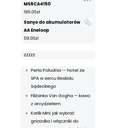
MS6CA4150
195.00
zł
Sanyo do akumulatorów
AA Eneloop
59.00
zł
zzzzz
Perła Południa — hotel ze
SPA w sercu Beskidu
Sądeckiego
Filiżanka Van Gogha — kawa
z arcydziełem
Karlik Mini: jak wybrać
gniazdka i włączniki do