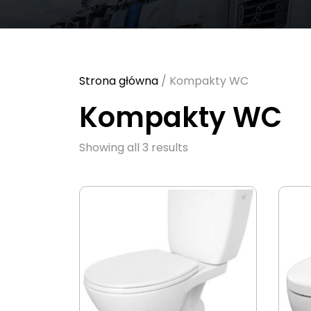
Strona główna
/ Kompakty WC
Kompakty WC
Sorted
Showing all 3 results
by
latest