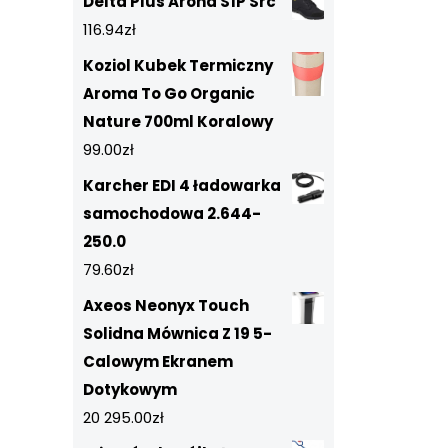
Delta Plus Arona S1P Src
116.94
zł
Koziol Kubek Termiczny
Aroma To Go Organic
Nature 700ml Koralowy
99.00
zł
Karcher EDI 4 ładowarka
samochodowa 2.644-
250.0
79.60
zł
Axeos Neonyx Touch
Solidna Mównica Z 19 5-
Calowym Ekranem
Dotykowym
20 295.00
zł