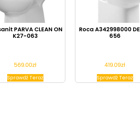
sanit PARVA CLEAN ON
Roca A342998000 D
K27-063
656
569.00
zł
419.09
zł
Sprawdź Teraz
Sprawdź Teraz