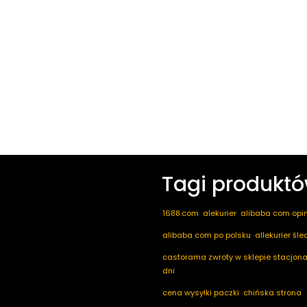
Tagi produkt
1688.com
alekurier
alibaba com opin
alibaba com po polsku
allekurier śl
castorama zwroty w sklepie stacjona
dni
cena wysyłki paczki
chińska strona