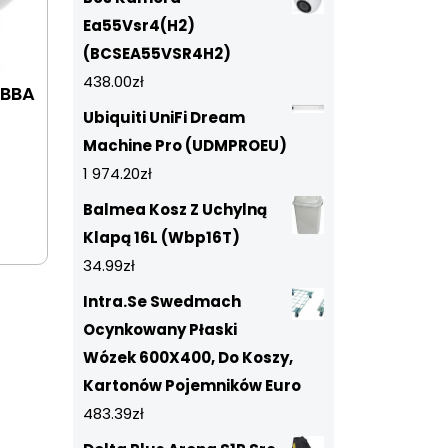
Ea55Vsr4(H2)
(BCSEA55VSR4H2)
438.00
zł
EBBA
Ubiquiti UniFi Dream
Machine Pro (UDMPROEU)
1 974.20
zł
Balmea Kosz Z Uchylną
Klapą 16L (Wbp16T)
34.99
zł
Intra.Se Swedmach
Ocynkowany Płaski
Wózek 600X400, Do Koszy,
Kartonów Pojemników Euro
483.39
zł