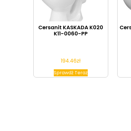
Cersanit KASKADA K020
Cer
K11-0060-PP
194.46
zł
Sprawdź Teraz