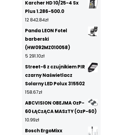
Karcher HD 10/25-4 Sx
Plus 1.286-500.0
12 842.84
zł
Panda LEON Fotel
barberski
(HW092MZ010058)
5 291.10
zł
Street-6 z czujnikiem PIR
czarny Naświetlacz
Solarny LED Polux 315502
158.67
zł
ABCVISION OBEJMA OzP-
60 ŁĄCzĄCA MASzTY (OzP-60)
10.99
zł
Bosch ErgoMixx