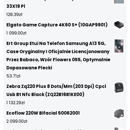
33X19 Pl
128.39
zł
Elgato Game Capture 4K60 S+ (10GAP9901)
1 099.00
zł
Ert Group Etui Na Telefon Samsung A13 5G,
Case Oryginalny I Oficjalnie Licencjonowany
Przez Babaco, Wzór Flowers 055, Optymalnie
Dopasowane Plecki
53.71
zł
Zebra Zq220 Plus 8 Dots/Mm (203 Dpi) Cpcl
Usb Bt Nfc Black (ZQ22B16B1KE00)
1 132.29
zł
Ecoflow 220W Bifacial 50062001
2 099.00
zł