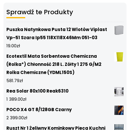
Sprawdź te Produkty
Puszka Natynkowa Pusta 12 Wlotów Viplast
Vp-51 Szara Ip55 118X118X46Mm 051-03
19.00
zł
Ecotextil Mata Sorbentowa Chemiczna
(Rolka*) Chłonność 218 L. Zółty 1 275 G/M2
Rolka Chemiczne (YDML150S)
581.79
zł
Rea Solar 80x100 Reak6310
1 389.00
zł
POCO X4 GT 8/128GB Czarny
2 399.00
zł
Ruszt Nr 1 Żeliwny Kominkowy Pieca Kuchni