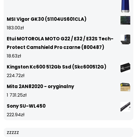
MSI Vigor GK30 (S1104US601CLA)
183.00
zł
Etui MOTOROLA MOTO G22 / E32 / E32S Tech-
Protect Camshield Pro czarne (800487)
18.63
zł
Kingston Kc600 512Gb Ssd (Skc600512G)
224.72
zł
Mita 2AN82020 - oryginalny
1 731.25
zł
Sony SU-WL450
222.94
zł
zzzzz