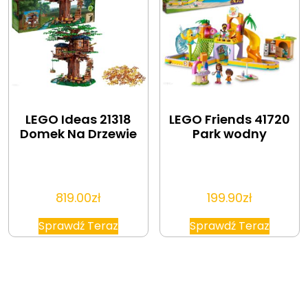
LEGO Ideas 21318
LEGO Friends 41720
Domek Na Drzewie
Park wodny
819.00
zł
199.90
zł
Sprawdź Teraz
Sprawdź Teraz