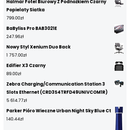
Halmar Fotel Biurowy Z Podnożkiem Czarny
Popielaty Siatka
799.00
zł
BaByliss Pro BAB3021E
247.96
zł
Nowy Styl Xenium Duo Back
1 757.00
zł
Edifier X3 Czarny
89.00
zł
Zebra Charging/Communication Station 3
Slots Ethernet (CRD3S4TRFD49UNIVCOM1R)
5 614.77
zł
Parker Pióro Wieczne Urban Night Sky Blue Ct
140.44
zł