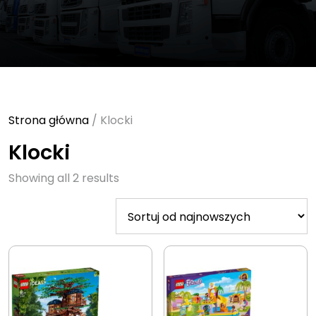
Strona główna
/ Klocki
Klocki
Sorted
Showing all 2 results
by
latest