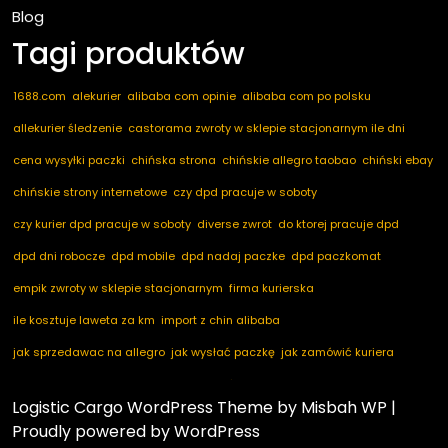
Blog
Tagi produktów
1688.com
alekurier
alibaba com opinie
alibaba com po polsku
allekurier śledzenie
castorama zwroty w sklepie stacjonarnym ile dni
cena wysyłki paczki
chińska strona
chińskie allegro taobao
chiński ebay
chińskie strony internetowe
czy dpd pracuje w soboty
czy kurier dpd pracuje w soboty
diverse zwrot
do ktorej pracuje dpd
dpd dni robocze
dpd mobile
dpd nadaj paczke
dpd paczkomat
empik zwroty w sklepie stacjonarnym
firma kurierska
ile kosztuje laweta za km
import z chin alibaba
jak sprzedawac na allegro
jak wysłać paczkę
jak zamówić kuriera
kod pocztowy niemcy
marketplace ogłoszenia
nadaj dpd
nadaj paczkę
Logistic Cargo WordPress Theme
by Misbah WP
|
nadaj paczkę dpd
notino zwroty
paczkomaty dpd
pakuten zwrot
Proudly powered by WordPress