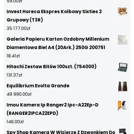
59.00
zł
Invest Horeca Ekspres Kolbowy Sixties 2
Grupowy (T3R)
35 177.00
zł
Galeria Papieru Karton Ozdobny Millenium
Diamentowa Biel A4 (20Ark.) 250G 200751
18.41
zł
Hitachi Zestaw Bitów 100szt. (754000)
131.37
zł
Equilibrium Evolta Grande
49 990.00
zł
Imou Kamera Ip Ranger2 Ipc-A22Ep-D
(RANGER2IPCA22EPD)
146.00
zł
Spy Shop Kamera W Wizjerze Z Dzwonkiem Do