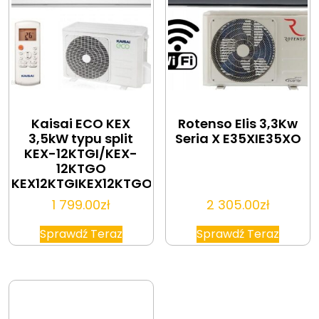
Kaisai ECO KEX
Rotenso Elis 3,3Kw
3,5kW typu split
Seria X E35XIE35XO
KEX-12KTGI/KEX-
12KTGO
KEX12KTGIKEX12KTGO
1 799.00
zł
2 305.00
zł
Sprawdź Teraz
Sprawdź Teraz