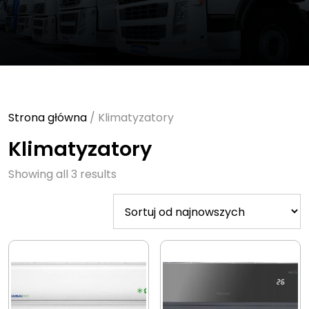
Strona główna
/ Klimatyzatory
Klimatyzatory
Sorted
Showing all 3 results
by
latest