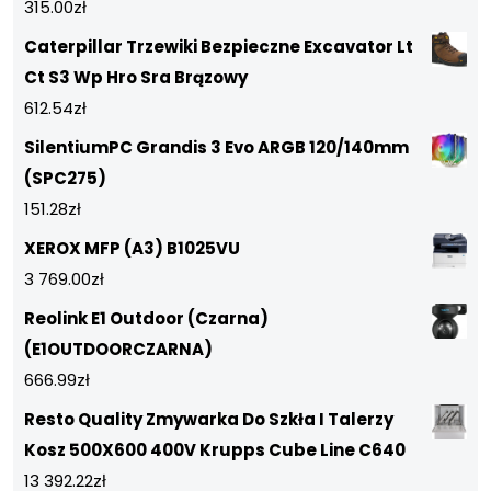
315.00
zł
Caterpillar Trzewiki Bezpieczne Excavator Lt
Ct S3 Wp Hro Sra Brązowy
612.54
zł
SilentiumPC Grandis 3 Evo ARGB 120/140mm
(SPC275)
151.28
zł
XEROX MFP (A3) B1025VU
3 769.00
zł
Reolink E1 Outdoor (Czarna)
(E1OUTDOORCZARNA)
666.99
zł
Resto Quality Zmywarka Do Szkła I Talerzy
Kosz 500X600 400V Krupps Cube Line C640
13 392.22
zł