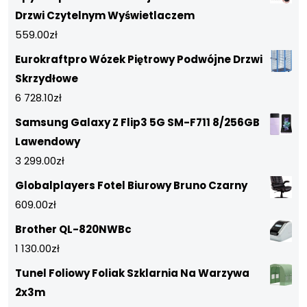
Drzwi Czytelnym Wyświetlaczem
559.00
zł
Eurokraftpro Wózek Piętrowy Podwójne Drzwi
Skrzydłowe
6 728.10
zł
Samsung Galaxy Z Flip3 5G SM-F711 8/256GB
Lawendowy
3 299.00
zł
Globalplayers Fotel Biurowy Bruno Czarny
609.00
zł
Brother QL-820NWBc
1 130.00
zł
Tunel Foliowy Foliak Szklarnia Na Warzywa
2x3m