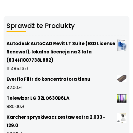
Sprawdź te Produkty
Autodesk AutoCAD Revit LT Suite (ESD License
Renewal), lokalna licencja na 3 lata
(834H1007738L882)
11 485.13
zł
Everflo Filtr do koncentratora tlenu
42.00
zł
Telewizor LG 32LQ630B6LA
880.00
zł
Karcher spryskiwacz zestaw extra 2.633-
129.0