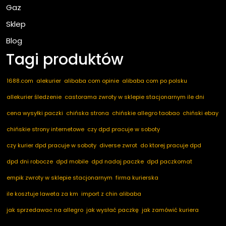
Gaz
Sklep
Blog
Tagi produktów
1688.com
alekurier
alibaba com opinie
alibaba com po polsku
allekurier śledzenie
castorama zwroty w sklepie stacjonarnym ile dni
cena wysyłki paczki
chińska strona
chińskie allegro taobao
chiński ebay
chińskie strony internetowe
czy dpd pracuje w soboty
czy kurier dpd pracuje w soboty
diverse zwrot
do ktorej pracuje dpd
dpd dni robocze
dpd mobile
dpd nadaj paczke
dpd paczkomat
empik zwroty w sklepie stacjonarnym
firma kurierska
ile kosztuje laweta za km
import z chin alibaba
jak sprzedawac na allegro
jak wysłać paczkę
jak zamówić kuriera
kod pocztowy niemcy
marketplace ogłoszenia
nadaj dpd
nadaj paczkę