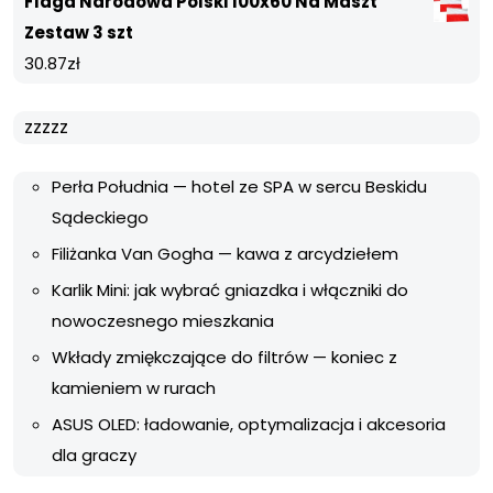
Flaga Narodowa Polski 100x60 Na Maszt
Zestaw 3 szt
30.87
zł
zzzzz
Perła Południa — hotel ze SPA w sercu Beskidu
Sądeckiego
Filiżanka Van Gogha — kawa z arcydziełem
Karlik Mini: jak wybrać gniazdka i włączniki do
nowoczesnego mieszkania
Wkłady zmiękczające do filtrów — koniec z
kamieniem w rurach
ASUS OLED: ładowanie, optymalizacja i akcesoria
dla graczy