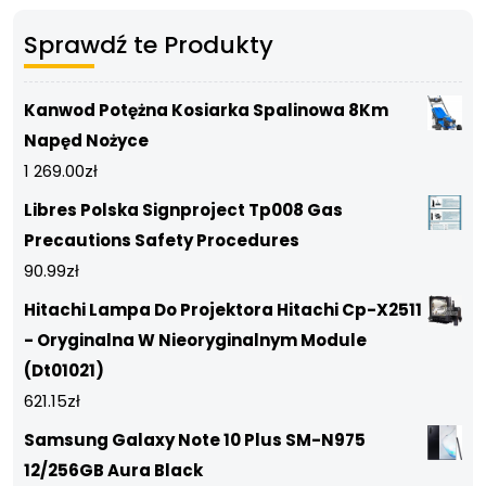
Sprawdź te Produkty
Kanwod Potężna Kosiarka Spalinowa 8Km
Napęd Nożyce
1 269.00
zł
Libres Polska Signproject Tp008 Gas
Precautions Safety Procedures
90.99
zł
Hitachi Lampa Do Projektora Hitachi Cp-X2511
- Oryginalna W Nieoryginalnym Module
(Dt01021)
621.15
zł
Samsung Galaxy Note 10 Plus SM-N975
12/256GB Aura Black