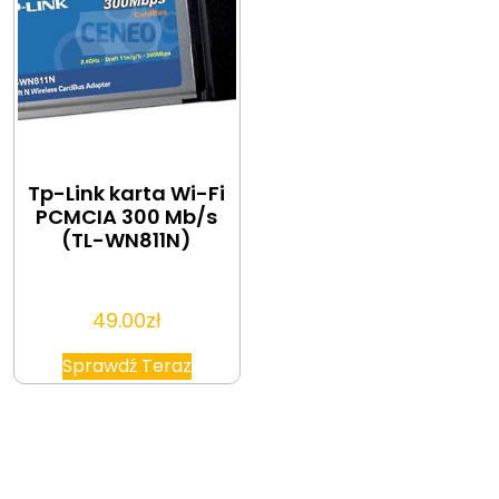
Tp-Link karta Wi-Fi
PCMCIA 300 Mb/s
(TL-WN811N)
49.00
zł
Sprawdź Teraz