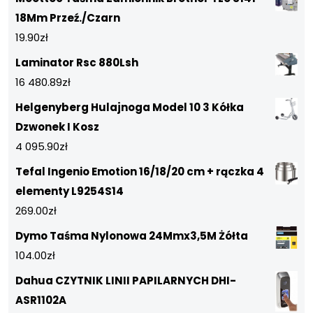
18Mm Przeź./Czarn
19.90
zł
Laminator Rsc 880Lsh
16 480.89
zł
Helgenyberg Hulajnoga Model 10 3 Kółka
Dzwonek I Kosz
4 095.90
zł
Tefal Ingenio Emotion 16/18/20 cm + rączka 4
elementy L9254S14
269.00
zł
Dymo Taśma Nylonowa 24Mmx3,5M Żółta
104.00
zł
Dahua CZYTNIK LINII PAPILARNYCH DHI-
ASR1102A