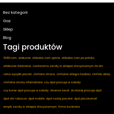
Bez kategorii
Gaz
Sklep
Blog
Tagi produktów
1688.com
alekurier
alibaba com opinie
alibaba com po polsku
allekurier śledzenie
castorama zwroty w sklepie stacjonarnym ile dni
cena wysyłki paczki
chińska strona
chińskie allegro taobao
chiński ebay
chińskie strony internetowe
czy dpd pracuje w soboty
czy kurier dpd pracuje w soboty
diverse zwrot
do ktorej pracuje dpd
dpd dni robocze
dpd mobile
dpd nadaj paczke
dpd paczkomat
empik zwroty w sklepie stacjonarnym
firma kurierska