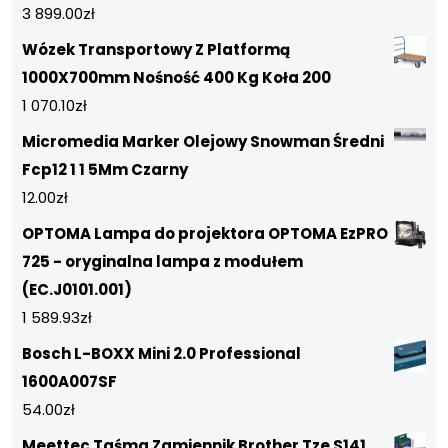
3 899.00
zł
Wózek Transportowy Z Platformą
1000X700mm Nośność 400 Kg Koła 200
1 070.10
zł
Micromedia Marker Olejowy Snowman Średni
Fcp12 1 1 5Mm Czarny
12.00
zł
OPTOMA Lampa do projektora OPTOMA EzPRO
725 - oryginalna lampa z modułem
(EC.J0101.001)
1 589.93
zł
Bosch L-BOXX Mini 2.0 Professional
1600A007SF
54.00
zł
Meettec Taśma Zamiennik Brother Tze S141