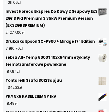
1 011.06
zł
Invest Horeca Ekspres Do Kawy 2 Grupowy Ex3
2Gr B Pid Premium 3 35kW Premium Version
(EX32GRBPREMIUM)
21 277.00
zł
Drukarka Epson SC-P900 + Mirage 17” Edition
7 910.70
zł
zebra All-Temp 8000T 102x64mm etykiety
termotransferowe powlekane
187.94
zł
Tontarelli Szafa B012Sapjuu
1 342.22
zł
YKY 5x6 KABEL zIEMNY 1kV
18.49
zł