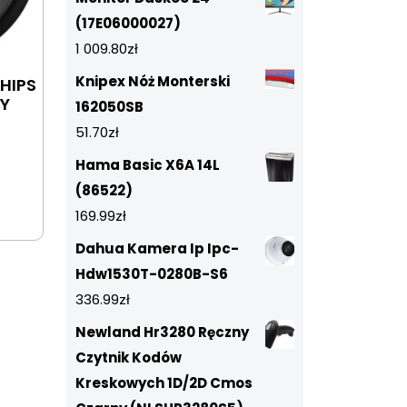
(17E06000027)
1 009.80
zł
Knipex Nóż Monterski
HIPS
RY
162050SB
51.70
zł
Hama Basic X6A 14L
(86522)
169.99
zł
Dahua Kamera Ip Ipc-
Hdw1530T-0280B-S6
336.99
zł
Newland Hr3280 Ręczny
Czytnik Kodów
Kreskowych 1D/2D Cmos