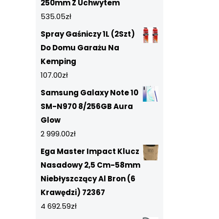
250mm Z Uchwytem
535.05
zł
Spray Gaśniczy 1L (2Szt)
Do Domu Garażu Na
Kemping
107.00
zł
Samsung Galaxy Note 10
SM-N970 8/256GB Aura
Glow
2 999.00
zł
Ega Master Impact Klucz
Nasadowy 2,5 Cm-58mm
Niebłyszczący Al Bron (6
Krawędzi) 72367
4 692.59
zł