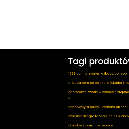
Tagi produkt
1688.com
alekurier
alibaba com opin
alibaba com po polsku
allekurier śl
castorama zwroty w sklepie stacjona
dni
cena wysyłki paczki
chińska strona
chińskie allegro taobao
chiński ebay
chińskie strony internetowe