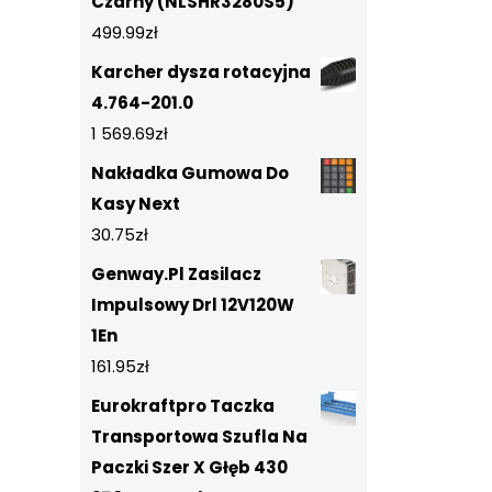
Czarny (NLSHR3280S5)
499.99
zł
Karcher dysza rotacyjna
4.764-201.0
1 569.69
zł
Nakładka Gumowa Do
Kasy Next
30.75
zł
Genway.Pl Zasilacz
Impulsowy Drl 12V120W
1En
161.95
zł
Eurokraftpro Taczka
Transportowa Szufla Na
Paczki Szer X Głęb 430