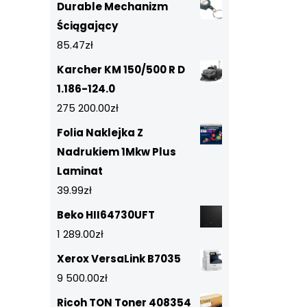
Durable Mechanizm
Ściągający
85.47
zł
Karcher KM 150/500 R D
1.186-124.0
275 200.00
zł
Folia Naklejka Z
Nadrukiem 1Mkw Plus
Laminat
39.99
zł
Beko HII64730UFT
1 289.00
zł
Xerox VersaLink B7035
9 500.00
zł
Ricoh TON Toner 408354