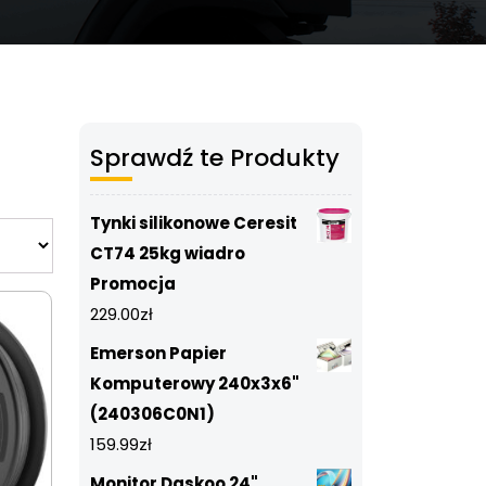
Sprawdź te Produkty
Tynki silikonowe Ceresit
CT74 25kg wiadro
Promocja
229.00
zł
Emerson Papier
Komputerowy 240x3x6"
(240306C0N1)
159.99
zł
Monitor Daskoo 24"