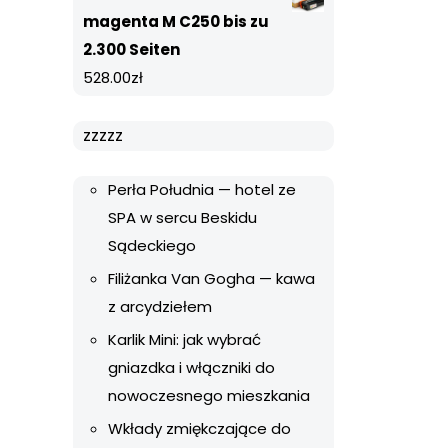
magenta M C250 bis zu
2.300 Seiten
528.00
zł
zzzzz
Perła Południa — hotel ze
SPA w sercu Beskidu
Sądeckiego
Filiżanka Van Gogha — kawa
z arcydziełem
Karlik Mini: jak wybrać
gniazdka i włączniki do
nowoczesnego mieszkania
Wkłady zmiękczające do