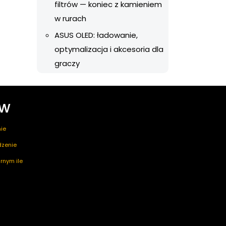
filtrów — koniec z kamieniem
w rurach
ASUS OLED: ładowanie,
optymalizacja i akcesoria dla
graczy
ów
ie
edzenie
rnym ile